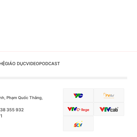
HỆ
GIÁO DỤC
VIDEO
PODCAST
nh, Phạm Quốc Thắng,
.38 355 932
71