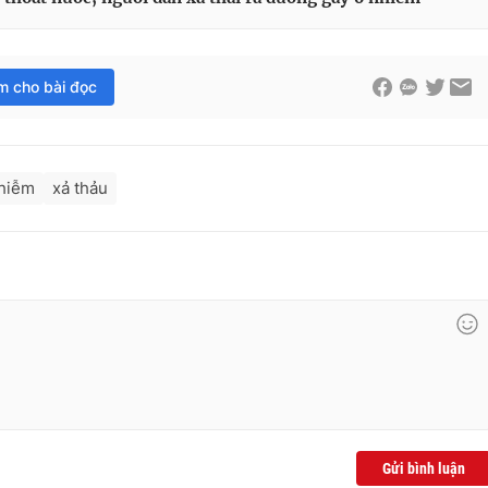
im cho bài đọc
nhiễm
xả thảu
Gửi bình luận