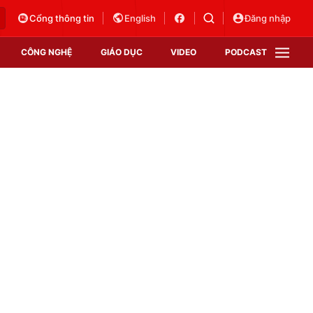
Cổng thông tin
English
Đăng nhập
CÔNG NGHỆ
GIÁO DỤC
VIDEO
PODCAST
VTV Money
VTV Thể thao
VTV Sức khoẻ
Bất động sản
Thị trường 24h
Tấm lòng Việt
Vươn mình bằng AI
VTV4
VTV8
VTV9
Lịch phát sóng
Giao lưu trực tuyến
Sự kiện