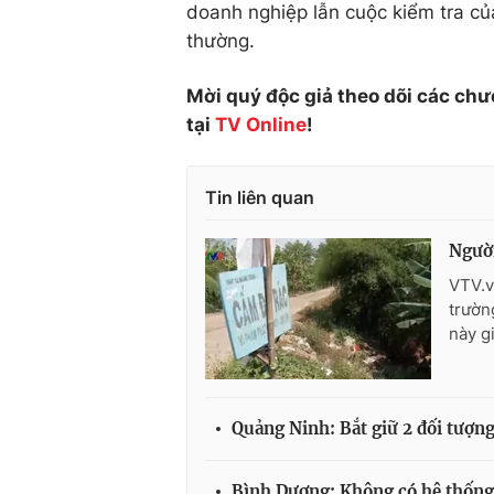
doanh nghiệp lẫn cuộc kiểm tra củ
thường.
Mời quý độc giả theo dõi các chư
tại
TV Online
!
Tin liên quan
Người
VTV.v
trườn
này g
Quảng Ninh: Bắt giữ 2 đối tượng
Bình Dương: Không có hệ thống 