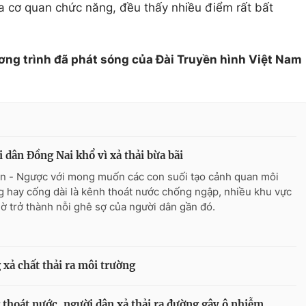
a cơ quan chức năng, đều thấy nhiều điểm rất bất
ơng trình đã phát sóng của Đài Truyền hình Việt Nam
 dân Đồng Nai khổ vì xả thải bừa bãi
n - Ngược với mong muốn các con suối tạo cảnh quan môi
g hay cống dài là kênh thoát nước chống ngập, nhiều khu vực
iờ trở thành nỗi ghê sợ của người dân gần đó.
 xả chất thải ra môi trường
thoát nước, người dân xả thải ra đường gây ô nhiễm