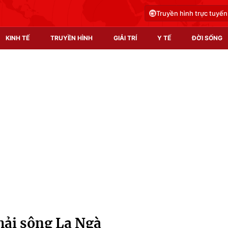
Truyền hình trực tuyến
KINH TẾ
TRUYỀN HÌNH
GIẢI TRÍ
Y TẾ
ĐỜI SỐNG
Pháp luật
Y tế
Truyền hình
Multimedia
Phim VTV
Video
Hậu trường
Shorts video
Nhân vật
Podcast
Khán giả
EMagazine
Giải sao mai
Photo
hải sông La Ngà
Infographic