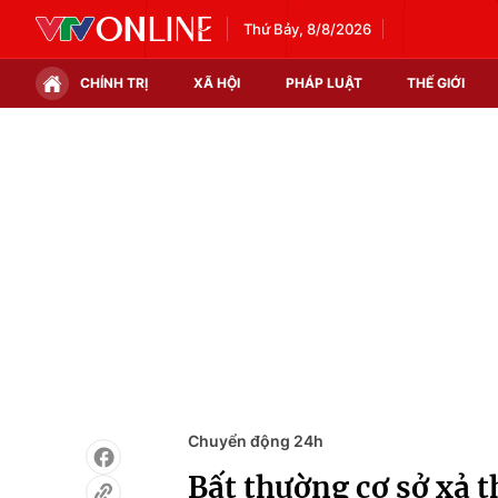
Thứ Bảy, 8/8/2026
CHÍNH TRỊ
XÃ HỘI
PHÁP LUẬT
THẾ GIỚI
Chính trị
Xã hội
Thế giới
Kinh tế
Tin tức
Tài chính
Thế giới đó đây
Thị trường
Câu chuyện quốc tế
Góc doanh nghiệp
Dữ liệu và đời sống
Chuyển động 24h
Bất thường cơ sở xả t