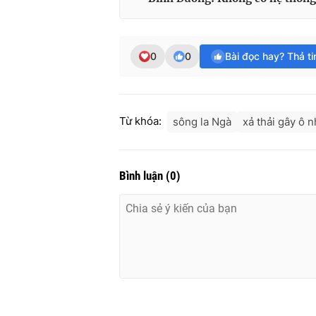
0
0
Bài đọc hay? Thả t
Từ khóa:
sông la Ngà
xả thải gây ô 
Bình luận
(
0
)