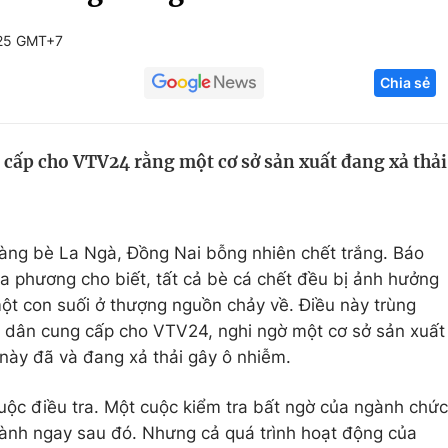
Góc ảnh
:25 GMT+7
Chia sẻ
Giáo dục
Công nghệ
Tuyển sinh
Hitech Công ng
cấp cho VTV24 rằng một cơ sở sản xuất đang xả thải
Học trực tuyến
Sản phẩm
g
Thị trường
Tư vấn
 làng bè La Ngà, Đồng Nai bỗng nhiên chết trắng. Báo
a phương cho biết, tất cả bè cá chết đều bị ảnh hưởng
ột con suối ở thượng nguồn chảy về. Điều này trùng
i dân cung cấp cho VTV24, nghi ngờ một cơ sở sản xuất
này đã và đang xả thải gây ô nhiễm.
c điều tra. Một cuộc kiểm tra bất ngờ của ngành chức
ành ngay sau đó. Nhưng cả quá trình hoạt động của