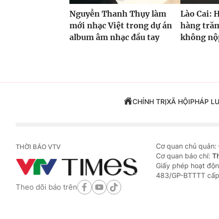
Nguyễn Thanh Thụy làm
Lào Cai: 
mới nhạc Việt trong dự án
hàng trăm
album âm nhạc đầu tay
không nộp
CHÍNH TRỊ
XÃ HỘI
PHÁP L
Cơ quan chủ quản:
THỜI BÁO VTV
Cơ quan báo chí:
T
Giấy phép hoạt độn
483/GP-BTTTT cấp
Theo dõi báo trên