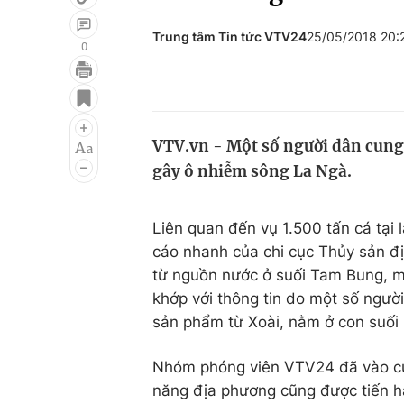
Trung tâm Tin tức VTV24
25/05/2018 20
0
Giải trí
Đời sống
Điện ảnh
Du lịch
VTV.vn - Một số người dân cung 
Âm nhạc
Làm đẹp
gây ô nhiễm sông La Ngà.
Sao
Chất lượng cuộc sốn
Liên quan đến vụ 1.500 tấn cá tại
cáo nhanh của chi cục Thủy sản đị
từ nguồn nước ở suối Tam Bung, m
khớp với thông tin do một số ngườ
sản phẩm từ Xoài, nằm ở con suối 
Nhóm phóng viên VTV24 đã vào cuộ
năng địa phương cũng được tiến h