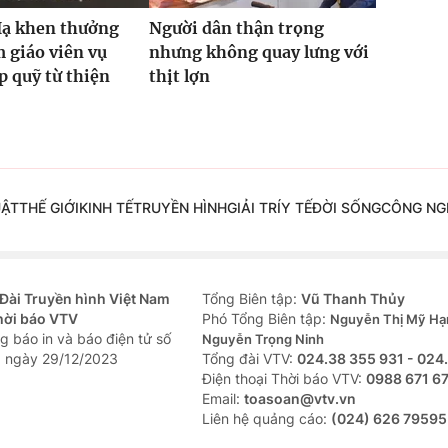
Hạ khen thưởng
Người dân thận trọng
 giáo viên vụ
nhưng không quay lưng với
 quỹ từ thiện
thịt lợn
UẬT
THẾ GIỚI
KINH TẾ
TRUYỀN HÌNH
GIẢI TRÍ
Y TẾ
ĐỜI SỐNG
CÔNG NG
Đài Truyền hình Việt Nam
Tổng Biên tập:
Vũ Thanh Thủy
hời báo VTV
Phó Tổng Biên tập:
Nguyễn Thị Mỹ Hạ
g báo in và báo điện tử số
Nguyễn Trọng Ninh
 ngày 29/12/2023
Tổng đài VTV:
024.38 355 931 - 024
Ðiện thoại Thời báo VTV:
0988 671 6
Email:
toasoan@vtv.vn
Liên hệ quảng cáo:
(024) 626 79595