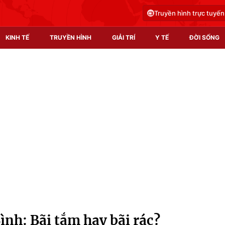
Truyền hình trực tuyến
KINH TẾ
TRUYỀN HÌNH
GIẢI TRÍ
Y TẾ
ĐỜI SỐNG
Pháp luật
Y tế
Truyền hình
Multimedia
Phim VTV
Video
Hậu trường
Shorts video
Nhân vật
Podcast
Khán giả
EMagazine
Giải sao mai
Photo
ình: Bãi tắm hay bãi rác?
Infographic