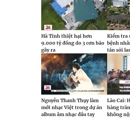
Hà Tĩnh thiệt hại hơn
Kiểm tra 
9.000 tỷ đồng do 3 cơn bão
bệnh nhâ
gây ra
tán sỏi la
Nguyễn Thanh Thụy làm
Lào Cai: 
mới nhạc Việt trong dự án
hàng trăm
album âm nhạc đầu tay
không nộp