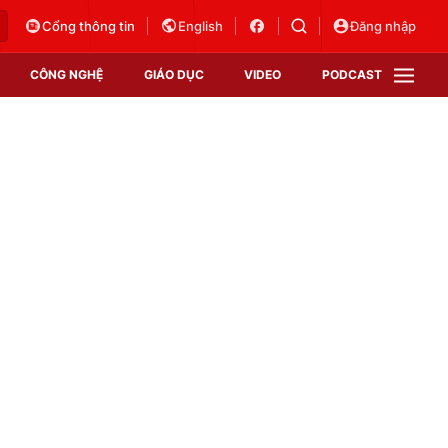
Cổng thông tin
English
Đăng nhập
CÔNG NGHỆ
GIÁO DỤC
VIDEO
PODCAST
VTV Money
VTV Thể thao
VTV Sức khoẻ
Bất động sản
Thị trường 24h
Tấm lòng Việt
Vươn mình bằng AI
VTV4
VTV8
VTV9
Lịch phát sóng
Giao lưu trực tuyến
Sự kiện