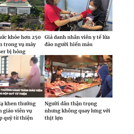
sức khỏe hơn 250
Giả danh nhân viên y tế lừa
n trong vụ máy
đảo người hiến máu
ser bị hỏng
Hạ khen thưởng
Người dân thận trọng
 giáo viên vụ
nhưng không quay lưng với
 quỹ từ thiện
thịt lợn