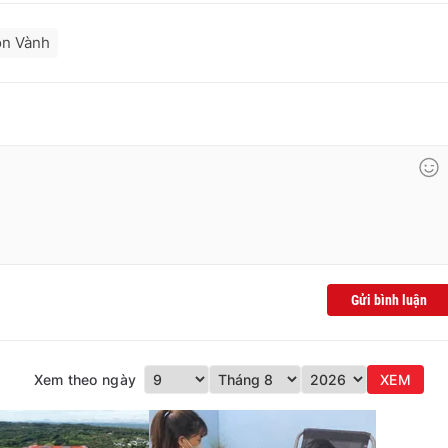
ồn Vành
Gửi bình luận
Xem theo ngày
XEM