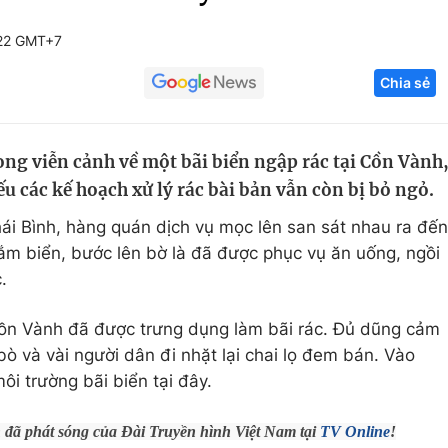
Góc ảnh
:22 GMT+7
Chia sẻ
Giáo dục
Công nghệ
Tuyển sinh
Hitech Công ng
ong viễn cảnh về một bãi biển ngập rác tại Cồn Vành
Học trực tuyến
Sản phẩm
u các kế hoạch xử lý rác bài bản vẫn còn bị bỏ ngỏ.
g
Thị trường
hái Bình, hàng quán dịch vụ mọc lên san sát nhau ra đến
Tư vấn
ắm biển, bước lên bờ là đã được phục vụ ăn uống, ngồi
.
ồn Vành đã được trưng dụng làm bãi rác. Đủ dũng cảm
 bò và vài người dân đi nhặt lại chai lọ đem bán. Vào
ôi trường bãi biển tại đây.
h đã phát sóng của Đài Truyền hình Việt Nam tại
TV Online
!