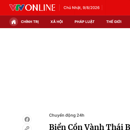
Chủ Nhật, 9/8/2026
CHÍNH TRỊ
XÃ HỘI
PHÁP LUẬT
THẾ GIỚI
Chính trị
Xã hội
Thế giới
Kinh tế
Tin tức
Tài chính
Thế giới đó đây
Thị trường
Câu chuyện quốc tế
Góc doanh nghiệp
Dữ liệu và đời sống
Chuyển động 24h
Biển Cồn Vành Thái B