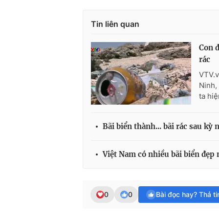
Tin liên quan
Con đ
rác
VTV.v
Ninh,
ta hi
Bãi biển thành... bãi rác sau kỳ n
Việt Nam có nhiều bãi biển đẹp 
0
0
Bài đọc hay? Thả t