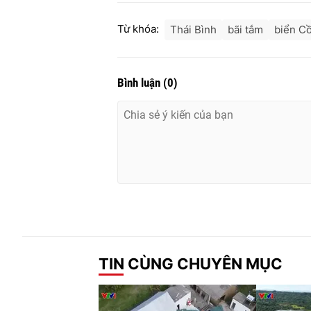
Từ khóa:
Thái Bình
bãi tắm
biển C
Bình luận
(
0
)
TIN CÙNG CHUYÊN MỤC