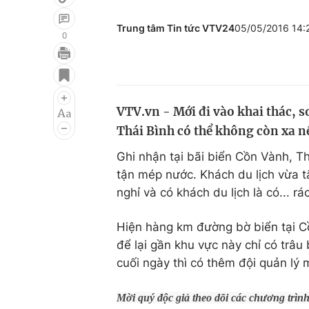
Trung tâm Tin tức VTV24
05/05/2016 14
0
Giải trí
Đời sống
Điện ảnh
Du lịch
VTV.vn - Mới đi vào khai thác, s
Âm nhạc
Làm đẹp
Thái Bình có thể không còn xa nế
Sao
Chất lượng cuộc sốn
Ghi nhận tại bãi biển Cồn Vành, T
tận mép nước. Khách du lịch vừa t
nghỉ và có khách du lịch là có... rác
Hiện hàng km đường bờ biển tại C
để lại gần khu vực này chỉ có trâu
cuối ngày thì có thêm đội quản lý m
Mời quý độc giả theo dõi các chương trìn