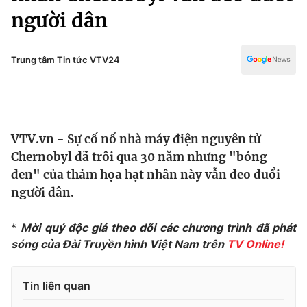
Chính trị
người dân
Truyền hình
Văn hóa - Giải trí
Xã hội
Y tế
Trung tâm Tin tức VTV24
Đời sống
Pháp luật
Công nghệ
Giáo dục
Y tế
VTV.vn - Sự cố nổ nhà máy điện nguyên tử
Chernobyl đã trôi qua 30 năm nhưng "bóng
Thế giới
đen" của thảm họa hạt nhân này vẫn đeo đuổi
Tin tức
người dân.
Kinh tế
Thế giới đó đây
*
Mời quý độc giả theo dõi các chương trình đã phát
Tài chính
Dữ liệu và đời sống
sóng của Đài Truyền hình Việt Nam trên
TV Online!
Câu chuyện quốc tế
Thị trường
Truyền hình
Góc doanh nghiệp
Tin liên quan