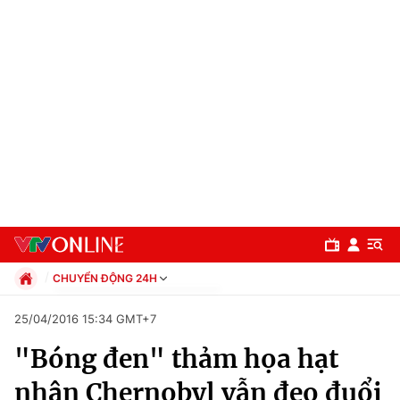
CHUYỂN ĐỘNG 24H
Chính trị
25/04/2016 15:34 GMT+7
Xã hội
"Bóng đen" thảm họa hạt
Pháp luật
Chuyên mục
Kinh tế
nhân Chernobyl vẫn đeo đuổi
Thể thao