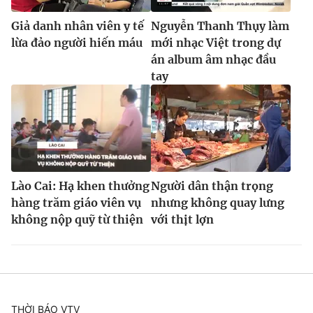
Ðiện thoại Thời báo VTV:
024.66 897 897
Giả danh nhân viên y tế
Nguyễn Thanh Thụy làm
Email:
toasoan@vtv.vn
lừa đảo người hiến máu
mới nhạc Việt trong dự
Liên hệ quảng cáo:
024-7300.7108
án album âm nhạc đầu
tay
Lào Cai: Hạ khen thưởng
Người dân thận trọng
hàng trăm giáo viên vụ
nhưng không quay lưng
không nộp quỹ từ thiện
với thịt lợn
® Cấm sao chép dưới mọi hình thức nếu không có sự chấp
thuận bằng văn bản. Ghi rõ nguồn VTV.vn khi phát hành lại
thông tin từ website này.
THỜI BÁO VTV