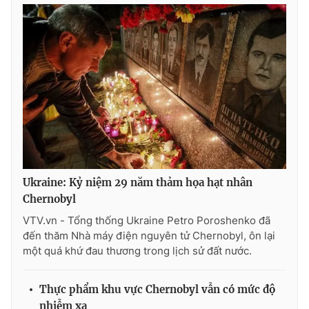
Phim VTV
Giải trí
Hậu trường
Điện ảnh
Đời sống
Nhân vật
Âm nhạc
Du lịch
Khán giả
Giáo dục
Sao
Làm đẹp
Giải sao mai
Tuyển sinh
Công nghệ
Chất lượng cuộc sống
Học trực tuyến
Hitech Công nghệ tương lai
Giao lưu trực tuyến
Ukraine: Kỷ niệm 29 năm thảm họa hạt nhân
Sản phẩm
Chernobyl
Lịch phát sóng
Thị trường
VTV.vn - Tổng thống Ukraine Petro Poroshenko đã
đến thăm Nhà máy điện nguyên tử Chernobyl, ôn lại
Tư vấn
một quá khứ đau thương trong lịch sử đất nước.
Chuyên mục khác
Thực phẩm khu vực Chernobyl vẫn có mức độ
Emagazine
Podcast
nhiễm xạ