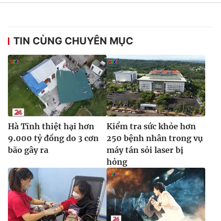
TIN CÙNG CHUYÊN MỤC
THỜI BÁO VTV
Theo dõi báo trên
Cơ quan chủ quản:
Đài Truyền hình Việt Nam
Hà Tĩnh thiệt hại hơn
Kiểm tra sức khỏe hơn
9.000 tỷ đồng do 3 cơn
250 bệnh nhân trong vụ
Cơ quan báo chí:
Thời báo VTV
bão gây ra
máy tán sỏi laser bị
Giấy phép hoạt động báo in và báo điện tử số 483/GP-BTTTT
hỏng
cấp ngày 29/12/2023
Tổng Biên tập:
Vũ Thanh Thủy
Phó Tổng Biên tập:
Nguyễn Thị Mỹ Hạnh, Phạm Quốc Thắng,
Nguyễn Trọng Ninh
Tổng đài VTV:
024.38 355 931 - 024.38 355 932