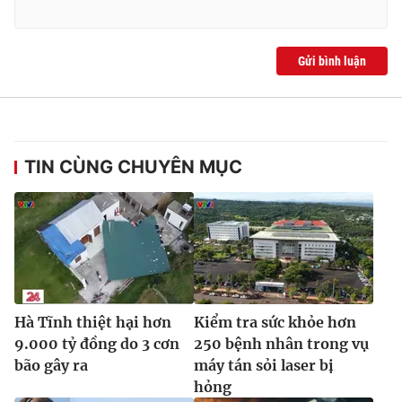
Ðiện thoại Thời báo VTV:
024.66 897 897
Email:
toasoan@vtv.vn
Liên hệ quảng cáo:
024-7300.7108
Gửi bình luận
TIN CÙNG CHUYÊN MỤC
® Cấm sao chép dưới mọi hình thức nếu không có sự chấp
Hà Tĩnh thiệt hại hơn
Kiểm tra sức khỏe hơn
thuận bằng văn bản. Ghi rõ nguồn VTV.vn khi phát hành lại
9.000 tỷ đồng do 3 cơn
250 bệnh nhân trong vụ
thông tin từ website này.
bão gây ra
máy tán sỏi laser bị
hỏng