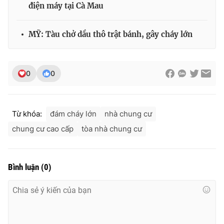
điện máy tại Cà Mau
MỸ: Tàu chở dầu thô trật bánh, gây cháy lớn
THỜI BÁO VTV
0
0
Theo dõi báo trên
Từ khóa:
đám cháy lớn
nhà chung cư
Cơ quan chủ quản:
Đài Truyền hình Việt Nam
chung cư cao cấp
tòa nhà chung cư
Cơ quan báo chí:
Thời báo VTV
Giấy phép hoạt động báo in và báo điện tử số 483/GP-BTTTT
cấp ngày 29/12/2023
Bình luận
(
0
)
Tổng Biên tập:
Vũ Thanh Thủy
Phó Tổng Biên tập:
Nguyễn Thị Mỹ Hạnh, Phạm Quốc Thắng,
Nguyễn Trọng Ninh
Tổng đài VTV:
024.38 355 931 - 024.38 355 932