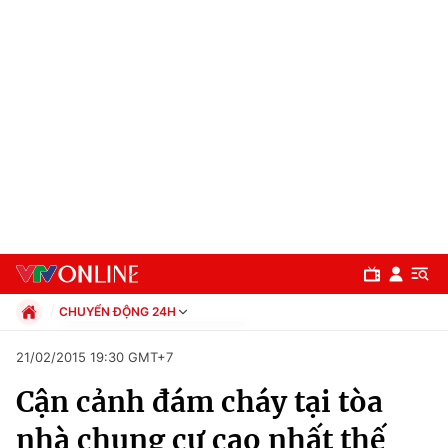
CHUYỂN ĐỘNG 24H
Chính trị
21/02/2015 19:30 GMT+7
Xã hội
Cận cảnh đám cháy tại tòa
Pháp luật
Chuyên mục
Kinh tế
nhà chung cư cao nhất thế
Thể thao