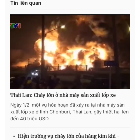
Tin liên quan
Photo
Infographic
Video
Shorts video
VTV Money
VTV Thể thao
VTV Sức khoẻ
Bất động sản
Thị trường 24h
Tấm lòng Việt
Thái Lan: Cháy lớn ở nhà máy sản xuất lốp xe
VTV4
Vươn mình bằng AI
Ngày 1/2, một vụ hỏa hoạn đã xảy ra tại nhà máy sản
xuất lốp xe ở tỉnh Chonburi, Thái Lan, gây thiệt hại lên
đến 40 triệu USD.
VTV9
VTV8
Hiện trường vụ cháy lớn cửa hàng kim khí -
Liên hệ tòa soạn
English