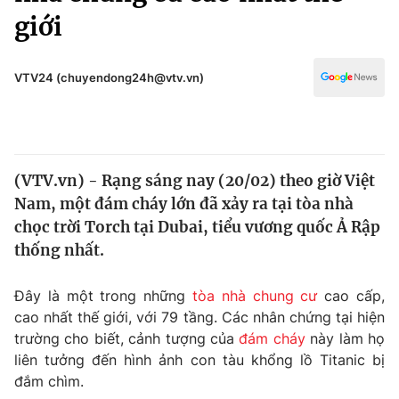
Chính trị
giới
Truyền hình
Văn hóa - Giải trí
Xã hội
Y tế
VTV24 (chuyendong24h@vtv.vn)
Đời sống
Pháp luật
Công nghệ
Giáo dục
Y tế
(VTV.vn) - Rạng sáng nay (20/02) theo giờ Việt
Nam, một đám cháy lớn đã xảy ra tại tòa nhà
Thế giới
chọc trời Torch tại Dubai, tiểu vương quốc Ả Rập
Tin tức
thống nhất.
Kinh tế
Thế giới đó đây
Đây là một trong những
tòa nhà chung cư
cao cấp,
Tài chính
Dữ liệu và đời sống
cao nhất thế giới, với 79 tầng. Các nhân chứng tại hiện
Câu chuyện quốc tế
Thị trường
trường cho biết, cảnh tượng của
đám cháy
này làm họ
liên tưởng đến hình ảnh con tàu khổng lồ Titanic bị
Truyền hình
Góc doanh nghiệp
đắm chìm.