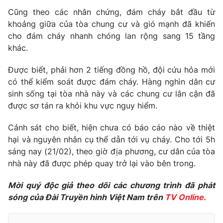
Phim VTV
Giải trí
Cũng theo các nhân chứng, đám cháy bắt đầu từ
Hậu trường
khoảng giữa của tòa chung cư và gió mạnh đã khiến
Điện ảnh
cho đám cháy nhanh chóng lan rộng sang 15 tầng
Đời sống
Nhân vật
khác.
Âm nhạc
Du lịch
Khán giả
Giáo dục
Được biết, phải hơn 2 tiếng đồng hồ, đội cứu hỏa mới
Sao
Làm đẹp
có thể kiểm soát được đám cháy. Hàng nghìn dân cư
Giải sao mai
Tuyển sinh
sinh sống tại tòa nhà này và các chung cư lân cận đã
Công nghệ
Chất lượng cuộc sống
được sơ tán ra khỏi khu vực nguy hiểm.
Học trực tuyến
Hitech Công nghệ tương lai
Giao lưu trực tuyến
Cảnh sát cho biết, hiện chưa có báo cáo nào về thiệt
Sản phẩm
hại và nguyên nhân cụ thể dẫn tới vụ cháy. Cho tới 5h
sáng nay (21/02), theo giờ địa phương, cư dân của tòa
Lịch phát sóng
Thị trường
nhà này đã được phép quay trở lại vào bên trong.
Tư vấn
Mời quý độc giả theo dõi các chương trình đã phát
Chuyên mục khác
sóng của Đài Truyền hình Việt Nam trên
TV Online.
Emagazine
Podcast