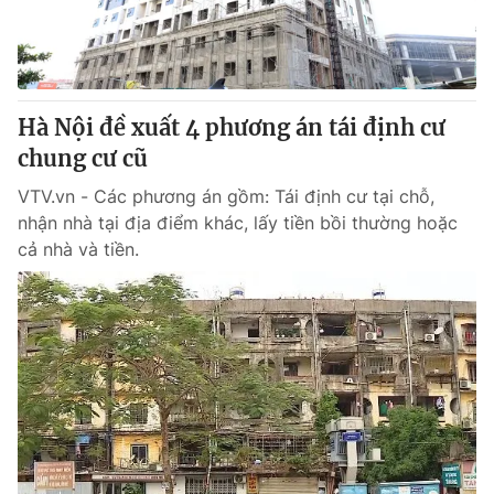
Giấy phép hoạt động báo in và báo điện tử số 483/GP-BTTTT
cấp ngày 29/12/2023
Tổng Biên tập:
Vũ Thanh Thủy
Phó Tổng Biên tập:
Nguyễn Thị Mỹ Hạnh, Phạm Quốc Thắng,
Hà Nội đề xuất 4 phương án tái định cư
Nguyễn Trọng Ninh
Tổng đài VTV:
chung cư cũ
024.38 355 931 - 024.38 355 932
Ðiện thoại Thời báo VTV:
024.66 897 897
VTV.vn - Các phương án gồm: Tái định cư tại chỗ,
Email:
toasoan@vtv.vn
nhận nhà tại địa điểm khác, lấy tiền bồi thường hoặc
Liên hệ quảng cáo:
024-7300.7108
cả nhà và tiền.