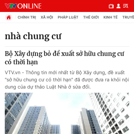
CHÍNH TRỊ
XÃ HỘI
PHÁP LUẬT
THẾ GIỚI
KINH TẾ
TRUYỀ
nhà chung cư
Chuyên mục
Bộ Xây dựng bỏ đề xuất sở hữu chung cư
Chính trị
có thời hạn
VTV.vn - Thông tin mới nhất từ Bộ Xây dựng, đề xuất
Xã hội
"sở hữu chung cư có thời hạn" đã được đưa ra khỏi nội
dung của dự thảo Luật Nhà ở sửa đổi.
Pháp luật
Y tế
Thế giới