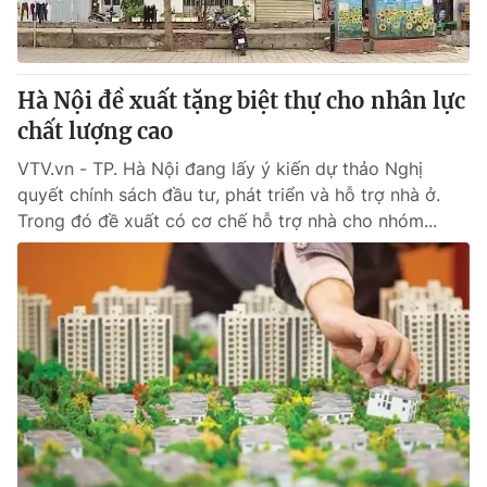
® Cấm sao chép dưới mọi hình thức nếu không có sự chấp
thuận bằng văn bản. Ghi rõ nguồn VTV.vn khi phát hành lại
Hà Nội đề xuất tặng biệt thự cho nhân lực
thông tin từ website này.
chất lượng cao
VTV.vn - TP. Hà Nội đang lấy ý kiến dự thảo Nghị
quyết chính sách đầu tư, phát triển và hỗ trợ nhà ở.
Trong đó đề xuất có cơ chế hỗ trợ nhà cho nhóm...