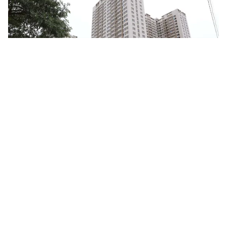
Tin mới
Video
Live
Emagazine
Trang chủ
Hà Nội đặt mục tiêu 40 m² nhà ở/người
vào năm 2030
VTV.vn - Thành phố phấn đấu phát triển 255 triệu m²
sàn nhà ở giai đoạn 2021–2030, nâng diện tích bình
quân lên tối thiểu 40 m²/người.