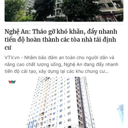
Thị trường 24h
Tấm lòng Việt
VTV4
Vươn mình bằng AI
Nghệ An: Tháo gỡ khó khăn, đẩy nhanh
VTV9
VTV8
tiến độ hoàn thành các tòa nhà tái định
cư
Liên hệ tòa soạn
English
VTV.vn - Nhằm bảo đảm an toàn cho người dân và
nâng cao chất lượng sống, Nghệ An đang đẩy nhanh
tiến độ cải tạo, xây dựng lại các khu chung cư...
THỜI BÁO VTV
Theo dõi báo trên
Cơ quan chủ quản:
Đài Truyền hình Việt Nam
Cơ quan báo chí:
Thời báo VTV