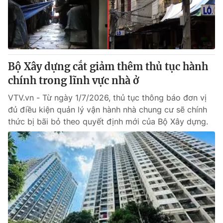
Giao lưu trực tuyến
Sản phẩm
Lịch phát sóng
Thị trường
Tư vấn
Bộ Xây dựng cắt giảm thêm thủ tục hành
Chuyên mục khác
chính trong lĩnh vực nhà ở
Emagazine
Podcast
VTV.vn - Từ ngày 1/7/2026, thủ tục thông báo đơn vị
đủ điều kiện quản lý vận hành nhà chung cư sẽ chính
Photo
Infographic
thức bị bãi bỏ theo quyết định mới của Bộ Xây dựng.
Video
Shorts video
VTV Money
VTV Thể thao
VTV Sức khoẻ
Bất động sản