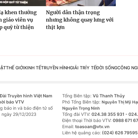
Hạ khen thưởng
Người dân thận trọng
 giáo viên vụ
nhưng không quay lưng với
 quỹ từ thiện
thịt lợn
UẬT
THẾ GIỚI
KINH TẾ
TRUYỀN HÌNH
GIẢI TRÍ
Y TẾ
ĐỜI SỐNG
CÔNG NG
Đài Truyền hình Việt Nam
Tổng Biên tập:
Vũ Thanh Thủy
hời báo VTV
Phó Tổng Biên tập:
Nguyễn Thị Mỹ Hạ
g báo in và báo điện tử số
Nguyễn Trọng Ninh
 ngày 29/12/2023
Tổng đài VTV:
024.38 355 931 - 024
Ðiện thoại Thời báo VTV:
0988 671 6
Email:
toasoan@vtv.vn
Liên hệ quảng cáo:
(024) 626 79595