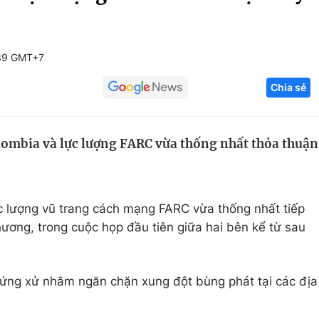
Góc ảnh
:39 GMT+7
Giáo dục
Công nghệ
Chia sẻ
Tuyển sinh
Hitech Công ng
Học trực tuyến
Sản phẩm
lombia và lực lượng FARC vừa thống nhất thỏa thuận
g
Thị trường
Tư vấn
c lượng vũ trang cách mạng FARC vừa thống nhất tiếp
ương, trong cuộc họp đầu tiên giữa hai bên kể từ sau
 ứng xử nhằm ngăn chặn xung đột bùng phát tại các địa