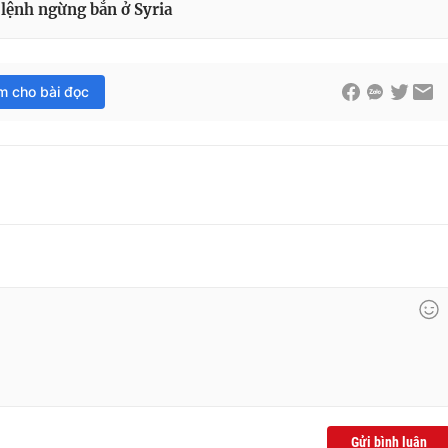
lệnh ngừng bắn ở Syria
im cho bài đọc
Gửi bình luận