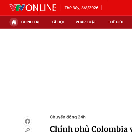
Thứ Bảy, 8/8/2026
CHÍNH TRỊ
XÃ HỘI
PHÁP LUẬT
THẾ GIỚI
Chính trị
Xã hội
Thế giới
Kinh tế
Tin tức
Tài chính
Thế giới đó đây
Thị trường
Câu chuyện quốc tế
Góc doanh nghiệp
Dữ liệu và đời sống
Chuyển động 24h
Chính phủ Colombia v