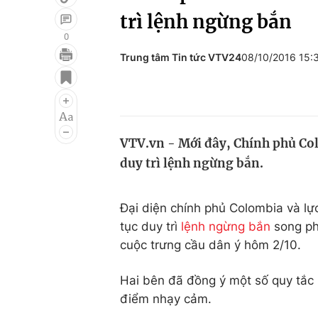
trì lệnh ngừng bắn
0
Trung tâm Tin tức VTV24
08/10/2016 15
Giải trí
Đời sống
Điện ảnh
Du lịch
Âm nhạc
Làm đẹp
VTV.vn - Mới đây, Chính phủ Co
Sao
Chất lượng cuộc sốn
duy trì lệnh ngừng bắn.
Đại diện chính phủ Colombia và lự
tục duy trì
lệnh ngừng bắn
song ph
cuộc trưng cầu dân ý hôm 2/10.
Hai bên đã đồng ý một số quy tắc
điểm nhạy cảm.