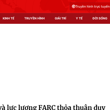
Truyền hình trực tuyến
KINH TẾ
TRUYỀN HÌNH
GIẢI TRÍ
Y TẾ
ĐỜI SỐNG
Pháp luật
Y tế
Truyền hình
Multimedia
Phim VTV
Video
Hậu trường
Shorts video
Nhân vật
Podcast
Khán giả
EMagazine
Giải sao mai
Photo
à lực lượng FARC thỏa thuận duy
Infographic