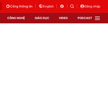
Cổng thông tin
English
Đăng nhập
CÔNG NGHỆ
GIÁO DỤC
VIDEO
PODCAST
VTV Money
VTV Thể thao
VTV Sức khoẻ
Bất động sản
Thị trường 24h
Tấm lòng Việt
Vươn mình bằng AI
VTV4
VTV8
VTV9
Lịch phát sóng
Giao lưu trực tuyến
Sự kiện