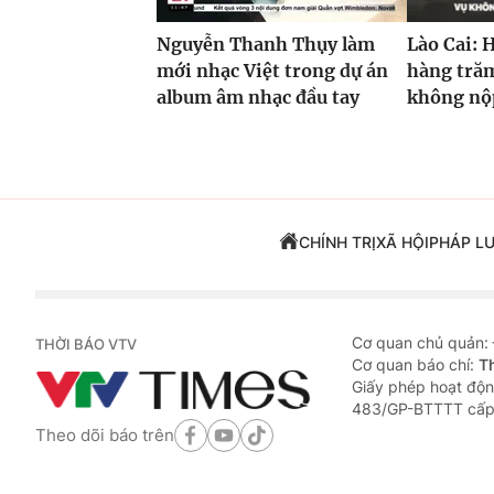
Nguyễn Thanh Thụy làm
Lào Cai: 
mới nhạc Việt trong dự án
hàng trăm
album âm nhạc đầu tay
không nộp
CHÍNH TRỊ
XÃ HỘI
PHÁP L
Cơ quan chủ quản:
THỜI BÁO VTV
Cơ quan báo chí:
T
Giấy phép hoạt độn
483/GP-BTTTT cấp
Theo dõi báo trên