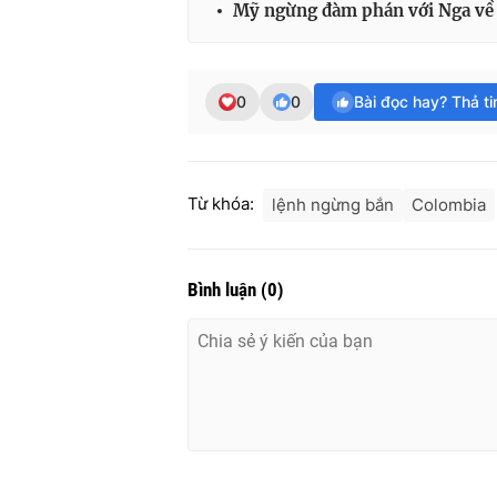
Mỹ ngừng đàm phán với Nga về 
0
0
Bài đọc hay? Thả t
Từ khóa:
lệnh ngừng bắn
Colombia
Bình luận
(
0
)