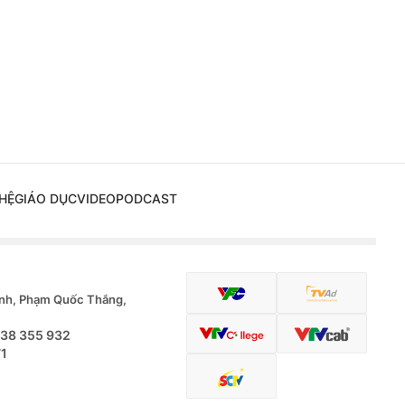
HỆ
GIÁO DỤC
VIDEO
PODCAST
nh, Phạm Quốc Thắng,
.38 355 932
71