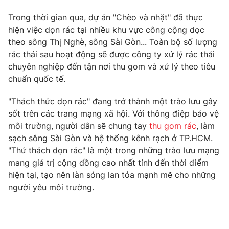
Phim VTV
Giải trí
Trong thời gian qua, dự án "Chèo và nhặt" đã thực
Hậu trường
hiện việc dọn rác tại nhiều khu vực công cộng dọc
Điện ảnh
Đời sống
theo sông Thị Nghè, sông Sài Gòn... Toàn bộ số lượng
Nhân vật
Âm nhạc
rác thải sau hoạt động sẽ được công ty xử lý rác thải
Du lịch
Khán giả
chuyên nghiệp đến tận nơi thu gom và xử lý theo tiêu
Giáo dục
Sao
chuẩn quốc tế.
Làm đẹp
Giải sao mai
Tuyển sinh
Công nghệ
"Thách thức dọn rác" đang trở thành một trào lưu gây
Chất lượng cuộc sống
Học trực tuyến
sốt trên các trang mạng xã hội. Với thông điệp bảo vệ
Hitech Công nghệ tương lai
môi trường, người dân sẽ chung tay
thu gom rác
, làm
Giao lưu trực tuyến
sạch sông Sài Gòn và hệ thống kênh rạch ở TP.HCM.
Sản phẩm
"Thử thách dọn rác" là một trong những trào lưu mạng
Lịch phát sóng
Thị trường
mang giá trị cộng đồng cao nhất tính đến thời điểm
hiện tại, tạo nên làn sóng lan tỏa mạnh mẽ cho những
Tư vấn
người yêu môi trường.
Chuyên mục khác
Emagazine
Podcast