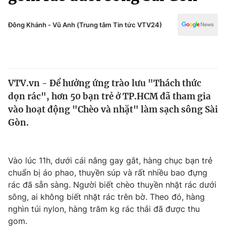
Chính trị
Truyền hình
Văn hóa - Giải trí
Đông Khánh - Vũ Anh (Trung tâm Tin tức VTV24)
Xã hội
Y tế
Đời sống
Pháp luật
Công nghệ
Giáo dục
VTV.vn - Để hưởng ứng trào lưu "Thách thức
Y tế
dọn rác", hơn 50 bạn trẻ ở TP.HCM đã tham gia
vào hoạt động "Chèo và nhặt" làm sạch sông Sài
Thế giới
Gòn.
Tin tức
Kinh tế
Vào lúc 11h, dưới cái nắng gay gắt, hàng chục bạn trẻ
Thế giới đó đây
Tài chính
chuẩn bị áo phao, thuyền súp và rất nhiều bao đựng
Dữ liệu và đời sống
Câu chuyện quốc tế
rác đã sẵn sàng. Người biết chèo thuyền nhặt rác dưới
Thị trường
sông, ai không biết nhặt rác trên bờ. Theo đó, hàng
Truyền hình
nghìn túi nylon, hàng trăm kg rác thải đã được thu
Góc doanh nghiệp
gom.