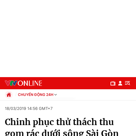
CHUYỂN ĐỘNG 24H
Chính trị
18/03/2019 14:56 GMT+7
Xã hội
Chinh phục thử thách thu
Pháp luật
Chuyên mục
Kinh tế
gom rác dưới sông Sài Gòn
Thể thao