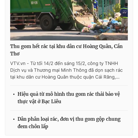
THỜI BÁO VTV
Thu gom hết rác tại khu dân cư Hoàng Quân, Cần
Thơ
Theo dõi báo trên
VTV.vn - Từ tối 14/2 đến sáng 15/2, công ty TNHH
Dịch vụ và Thương mại Minh Thông đã dọn sạch rác
tại khu dân cư Hoàng Quân thuộc quận Cái Răng,...
Cơ quan chủ quản:
Đài Truyền hình Việt Nam
Cơ quan báo chí:
Thời báo VTV
Hiệu quả từ mô hình thu gom rác thải bảo vệ
Giấy phép hoạt động báo in và báo điện tử số 483/GP-BTTTT
cấp ngày 29/12/2023
thực vật ở Bạc Liêu
Tổng Biên tập:
Vũ Thanh Thủy
Phó Tổng Biên tập:
Nguyễn Thị Mỹ Hạnh, Phạm Quốc Thắng,
Dân phân loại rác, đơn vị thu gom gộp chung
Nguyễn Trọng Ninh
đem chôn lấp
Tổng đài VTV:
024.38 355 931 - 024.38 355 932