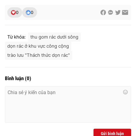
Ðiện thoại Thời báo VTV:
024.66 897 897
Email:
toasoan@vtv.vn
0
0
Liên hệ quảng cáo:
024-7300.7108
Từ khóa:
thu gom rác dưới sông
dọn rác ở khu vực công cộng
trào lưu "Thách thức dọn rác"
Bình luận
(
0
)
® Cấm sao chép dưới mọi hình thức nếu không có sự chấp
thuận bằng văn bản. Ghi rõ nguồn VTV.vn khi phát hành lại
thông tin từ website này.
Gửi bình luận