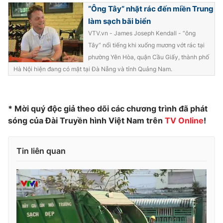
“Ông Tây” nhặt rác đến miền Trung
Photo
Infographic
làm sạch bãi biển
VTV.vn - James Joseph Kendall - “ông
Video
Shorts video
Tây” nổi tiếng khi xuống mương vớt rác tại
phường Yên Hòa, quận Cầu Giấy, thành phố
Hà Nội hiện đang có mặt tại Đà Nẵng và tỉnh Quảng Nam.
VTV Money
VTV Thể thao
VTV Sức khoẻ
Bất động sản
* Mời quý độc giả theo dõi các chương trình đã phát
sóng của Đài Truyền hình Việt Nam trên
TV Online
!
Thị trường 24h
Tấm lòng Việt
Tin liên quan
VTV4
Vươn mình bằng AI
VTV9
VTV8
Liên hệ tòa soạn
English