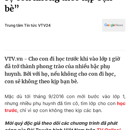
Chính trị
bè”
Truyền hình
Văn hóa - Giải trí
Xã hội
Y tế
Trung tâm Tin tức VTV24
Đời sống
Pháp luật
Công nghệ
Giáo dục
Y tế
VTV.vn - Cho con đi học trước khi vào lớp 1 giờ
đã trở thành phong trào của nhiều bậc phụ
Thế giới
huynh. Bởi với họ, nếu không cho con đi học,
Tin tức
con sẽ không theo kịp bạn bè.
Kinh tế
Thế giới đó đây
Mặc dù tới tháng 9/2016 con mới bước vào lớp 1,
Tài chính
Dữ liệu và đời sống
nhưng nhiều phụ huynh đã tìm cô, tìm lớp cho con
học
Câu chuyện quốc tế
Thị trường
trước
, chỉ vì sợ con không theo kịp các bạn.
Truyền hình
Góc doanh nghiệp
Mời quý độc giả theo dõi các chương trình đã phát