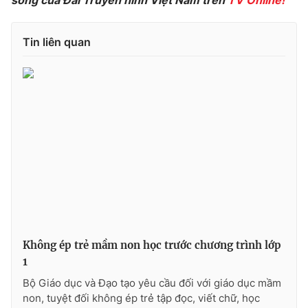
sóng của Đài Truyền hình Việt Nam trên
TV Online!
Phim VTV
Giải trí
Hậu trường
Tin liên quan
Điện ảnh
Đời sống
Nhân vật
Âm nhạc
Du lịch
Khán giả
Giáo dục
Sao
Làm đẹp
Giải sao mai
Tuyển sinh
Công nghệ
Chất lượng cuộc sống
Học trực tuyến
Hitech Công nghệ tương lai
Giao lưu trực tuyến
Sản phẩm
Lịch phát sóng
Thị trường
Không ép trẻ mầm non học trước chương trình lớp
Tư vấn
1
Chuyên mục khác
Bộ Giáo dục và Đạo tạo yêu cầu đối với giáo dục mầm
Emagazine
Podcast
non, tuyệt đối không ép trẻ tập đọc, viết chữ, học