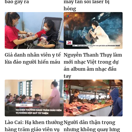
bão gây ra
máy tán sỏi laser bị
Ðiện thoại Thời báo VTV:
024.66 897 897
hỏng
Email:
toasoan@vtv.vn
Liên hệ quảng cáo:
024-7300.7108
Giả danh nhân viên y tế
Nguyễn Thanh Thụy làm
lừa đảo người hiến máu
mới nhạc Việt trong dự
án album âm nhạc đầu
tay
® Cấm sao chép dưới mọi hình thức nếu không có sự chấp
thuận bằng văn bản. Ghi rõ nguồn VTV.vn khi phát hành lại
thông tin từ website này.
Lào Cai: Hạ khen thưởng
Người dân thận trọng
hàng trăm giáo viên vụ
nhưng không quay lưng