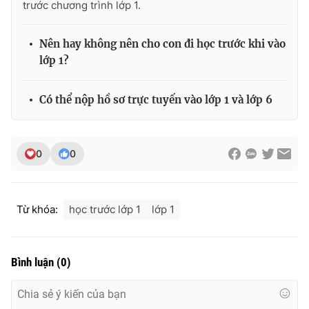
trước chương trình lớp 1.
Photo
Infographic
Nên hay không nên cho con đi học trước khi vào
lớp 1?
Video
Shorts video
Có thể nộp hồ sơ trực tuyến vào lớp 1 và lớp 6
VTV Money
VTV Thể thao
VTV Sức khoẻ
Bất động sản
0
0
Thị trường 24h
Tấm lòng Việt
Từ khóa:
học trước lớp 1
lớp 1
VTV4
Vươn mình bằng AI
Bình luận
(
0
)
VTV9
VTV8
Liên hệ tòa soạn
English