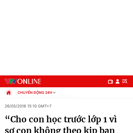
CHUYỂN ĐỘNG 24H
Chính trị
26/05/2016 15:10 GMT+7
Xã hội
“Cho con học trước lớp 1 vì
Pháp luật
Chuyên mục
Kinh tế
sợ con không theo kịp bạn
Thể thao