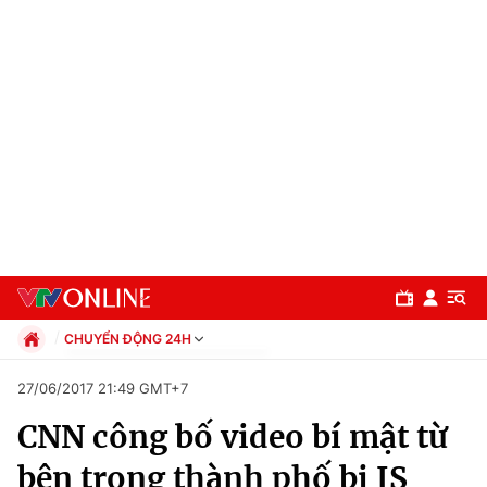
CHUYỂN ĐỘNG 24H
Chính trị
27/06/2017 21:49 GMT+7
Xã hội
CNN công bố video bí mật từ
Pháp luật
Chuyên mục
Kinh tế
bên trong thành phố bị IS
Thể thao