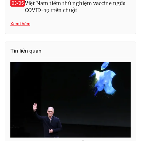
Việt Nam tiêm thử nghiệm vaccine ngừa
03/05
COVID-19 trên chuột
Xem thêm
THỜI BÁO VTV
Tin liên quan
Theo dõi báo trên
Cơ quan chủ quản:
Đài Truyền hình Việt Nam
Cơ quan báo chí:
Thời báo VTV
Giấy phép hoạt động báo in và báo điện tử số 483/GP-BTTTT
cấp ngày 29/12/2023
Tổng Biên tập:
Vũ Thanh Thủy
Phó Tổng Biên tập:
Nguyễn Thị Mỹ Hạnh, Phạm Quốc Thắng,
Nguyễn Trọng Ninh
Tổng đài VTV:
024.38 355 931 - 024.38 355 932