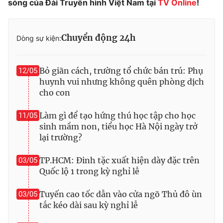
sóng của Đài Truyền hình Việt Nam tại
TV Online
!
Photo
Infographic
Chuyển động 24h
Dòng sự kiện:
Video
Shorts video
Bỏ giãn cách, trường tổ chức bán trú: Phụ
12/05
VTV Money
VTV Thể thao
huynh vui nhưng không quên phòng dịch
cho con
VTV Sức khoẻ
Bất động sản
Làm gì để tạo hứng thú học tập cho học
11/05
sinh mầm non, tiểu học Hà Nội ngày trở
Thị trường 24h
Tấm lòng Việt
lại trường?
VTV4
TP.HCM: Đinh tặc xuất hiện dày đặc trên
Vươn mình bằng AI
03/05
Quốc lộ 1 trong kỳ nghỉ lễ
VTV9
VTV8
Tuyến cao tốc dẫn vào cửa ngõ Thủ đô ùn
03/05
tắc kéo dài sau kỳ nghỉ lễ
Liên hệ tòa soạn
English