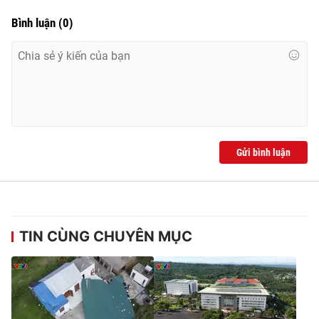
Bình luận
(
0
)
Gửi bình luận
TIN CÙNG CHUYÊN MỤC