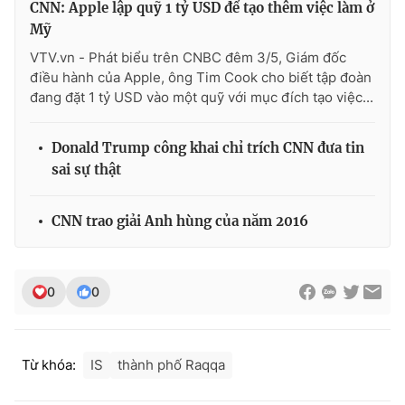
CNN: Apple lập quỹ 1 tỷ USD để tạo thêm việc làm ở
Ðiện thoại Thời báo VTV:
024.66 897 897
Mỹ
Email:
toasoan@vtv.vn
VTV.vn - Phát biểu trên CNBC đêm 3/5, Giám đốc
Liên hệ quảng cáo:
024-7300.7108
điều hành của Apple, ông Tim Cook cho biết tập đoàn
đang đặt 1 tỷ USD vào một quỹ với mục đích tạo việc...
Donald Trump công khai chỉ trích CNN đưa tin
sai sự thật
CNN trao giải Anh hùng của năm 2016
0
0
® Cấm sao chép dưới mọi hình thức nếu không có sự chấp
thuận bằng văn bản. Ghi rõ nguồn VTV.vn khi phát hành lại
thông tin từ website này.
Từ khóa:
IS
thành phố Raqqa