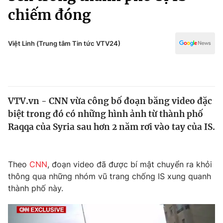
Chính trị
chiếm đóng
Truyền hình
Văn hóa - Giải trí
Xã hội
Y tế
Việt Linh (Trung tâm Tin tức VTV24)
Đời sống
Pháp luật
Công nghệ
Giáo dục
Y tế
VTV.vn - CNN vừa công bố đoạn băng video đặc
biệt trong đó có những hình ảnh từ thành phố
Thế giới
Raqqa của Syria sau hơn 2 năm rơi vào tay của IS.
Tin tức
Kinh tế
Thế giới đó đây
Theo
CNN
, đoạn video đã được bí mật chuyển ra khỏi
Tài chính
Dữ liệu và đời sống
thông qua những nhóm vũ trang chống IS xung quanh
Câu chuyện quốc tế
Thị trường
thành phố này.
Truyền hình
Góc doanh nghiệp