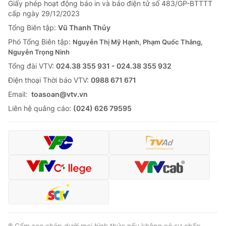
Giấy phép hoạt động báo in và báo điện tử số 483/GP-BTTTT
cấp ngày 29/12/2023
Tổng Biên tập:
Vũ Thanh Thủy
Phó Tổng Biên tập:
Nguyễn Thị Mỹ Hạnh, Phạm Quốc Thắng,
Nguyễn Trọng Ninh
Tổng đài VTV:
024.38 355 931 - 024.38 355 932
Ðiện thoại Thời báo VTV:
0988 671 671
Email:
toasoan@vtv.vn
Liên hệ quảng cáo:
(024) 626 79595
® Cấm sao chép dưới mọi hình thức nếu không có sự chấp