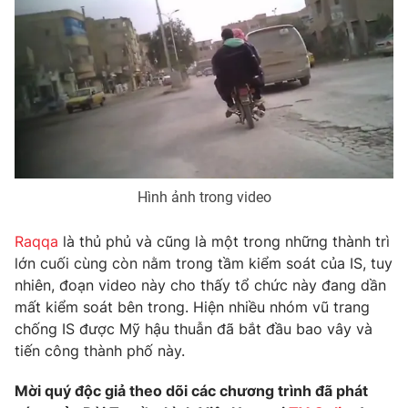
Phim VTV
Giải trí
Hậu trường
Điện ảnh
Đời sống
Nhân vật
Âm nhạc
Du lịch
Khán giả
Giáo dục
Sao
Làm đẹp
Giải sao mai
Tuyển sinh
Công nghệ
Chất lượng cuộc sống
Hình ảnh trong video
Học trực tuyến
Hitech Công nghệ tương lai
Giao lưu trực tuyến
Raqqa
là thủ phủ và cũng là một trong những thành trì
Sản phẩm
lớn cuối cùng còn nằm trong tầm kiểm soát của IS, tuy
Lịch phát sóng
nhiên, đoạn video này cho thấy tổ chức này đang dần
Thị trường
mất kiểm soát bên trong. Hiện nhiều nhóm vũ trang
Tư vấn
chống IS được Mỹ hậu thuẫn đã bắt đầu bao vây và
tiến công thành phố này.
Chuyên mục khác
Emagazine
Podcast
Mời quý độc giả theo dõi các chương trình đã phát