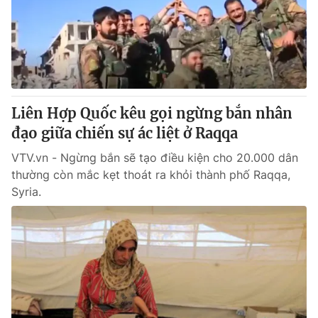
Giấy phép hoạt động báo in và báo điện tử số 483/GP-BTTTT
cấp ngày 29/12/2023
Tổng Biên tập:
Vũ Thanh Thủy
Phó Tổng Biên tập:
Nguyễn Thị Mỹ Hạnh, Phạm Quốc Thắng,
Nguyễn Trọng Ninh
Tổng đài VTV:
024.38 355 931 - 024.38 355 932
Liên Hợp Quốc kêu gọi ngừng bắn nhân
Ðiện thoại Thời báo VTV:
024.66 897 897
đạo giữa chiến sự ác liệt ở Raqqa
Email:
toasoan@vtv.vn
VTV.vn - Ngừng bắn sẽ tạo điều kiện cho 20.000 dân
Liên hệ quảng cáo:
024-7300.7108
thường còn mắc kẹt thoát ra khỏi thành phố Raqqa,
Syria.