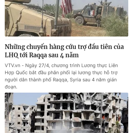
Giao lưu trực tuyến
Sản phẩm
Lịch phát sóng
Thị trường
Tư vấn
Chuyên mục khác
Những chuyến hàng cứu trợ đầu tiên của
Emagazine
Podcast
LHQ tới Raqqa sau 4 năm
VTV.vn - Ngày 27/4, chương trình Lương thực Liên
Photo
Infographic
Hợp Quốc bắt đầu phân phối lại lương thực hỗ trợ
người dân thành phố Raqqa, Syria sau 4 năm gián
Video
Shorts video
đoạn.
VTV Money
VTV Thể thao
VTV Sức khoẻ
Bất động sản