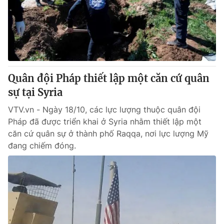
Tin tức
Kinh tế
Thế giới đó đây
Tài chính
Dữ liệu và đời sống
Câu chuyện quốc tế
Thị trường
Quân đội Pháp thiết lập một căn cứ quân
Truyền hình
Góc doanh nghiệp
sự tại Syria
Phim VTV
Giải trí
VTV.vn - Ngày 18/10, các lực lượng thuộc quân đội
Hậu trường
Pháp đã được triển khai ở Syria nhằm thiết lập một
Điện ảnh
căn cứ quân sự ở thành phố Raqqa, nơi lực lượng Mỹ
Đời sống
Nhân vật
đang chiếm đóng.
Âm nhạc
Du lịch
Khán giả
Giáo dục
Sao
Làm đẹp
Giải sao mai
Tuyển sinh
Công nghệ
Chất lượng cuộc sống
Học trực tuyến
Hitech Công nghệ tương lai