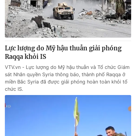
Thị trường 24h
Tấm lòng Việt
VTV4
Vươn mình bằng AI
VTV9
VTV8
Lực lượng do Mỹ hậu thuẫn giải phóng
Liên hệ tòa soạn
Raqqa khỏi IS
English
VTV.vn - Lực lượng do Mỹ hậu thuẫn và Tổ chức Giám
sát Nhân quyền Syria thông báo, thành phố Raqqa ở
miền Bắc Syria đã được giải phóng hoàn toàn khỏi tổ
THỜI BÁO VTV
chức IS.
Theo dõi báo trên
Cơ quan chủ quản:
Đài Truyền hình Việt Nam
Cơ quan báo chí:
Thời báo VTV