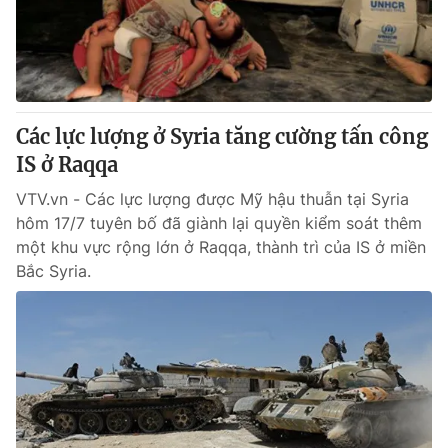
® Cấm sao chép dưới mọi hình thức nếu không có sự chấp
thuận bằng văn bản. Ghi rõ nguồn VTV.vn khi phát hành lại
thông tin từ website này.
Các lực lượng ở Syria tăng cường tấn công
IS ở Raqqa
VTV.vn - Các lực lượng được Mỹ hậu thuẫn tại Syria
hôm 17/7 tuyên bố đã giành lại quyền kiểm soát thêm
một khu vực rộng lớn ở Raqqa, thành trì của IS ở miền
Bắc Syria.