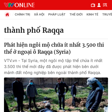
CHÍNH TRỊ
XÃ HỘI
PHÁP LUẬT
THẾ GIỚI
KINH TẾ
TRUYỀ
thành phố Raqqa
Chuyên mục
Phát hiện ngôi mộ chứa ít nhất 3.500 thi
Chính trị
thể ở ngoại ô Raqqa (Syria)
VTV.vn - Tại Syria, một ngôi mộ tập thể chứa ít nhất
Xã hội
3.500 thi thể mới đây đã được phát hiện bên dưới
mảnh đất nông nghiệp bên ngoài thành phố Raqqa.
Pháp luật
Y tế
Thế giới