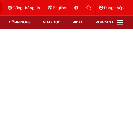
Cổng thông tin
English
Đăng nhập
CÔNG NGHỆ
GIÁO DỤC
VIDEO
PODCAST
VTV Money
VTV Thể thao
VTV Sức khoẻ
Bất động sản
Thị trường 24h
Tấm lòng Việt
Vươn mình bằng AI
VTV4
VTV8
VTV9
Lịch phát sóng
Giao lưu trực tuyến
Sự kiện