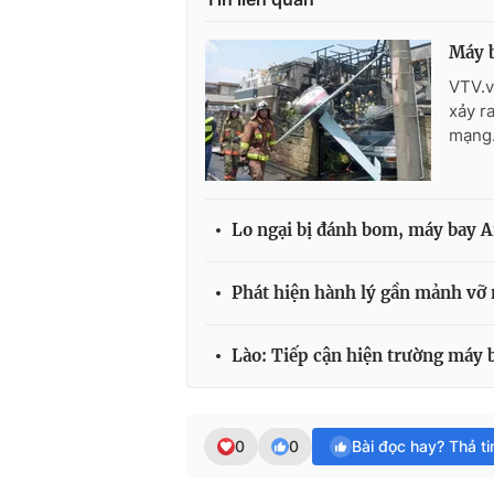
Máy b
VTV.v
xảy r
mạng
Lo ngại bị đánh bom, máy bay A
Phát hiện hành lý gần mảnh vỡ
Lào: Tiếp cận hiện trường máy 
0
0
Bài đọc hay? Thả t