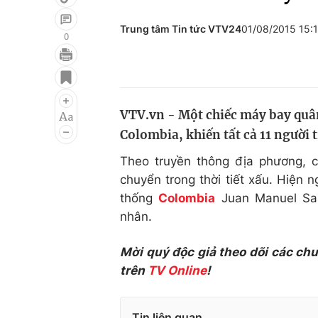
Trung tâm Tin tức VTV24
01/08/2015 15:
0
Giải trí
Đời sống
Điện ảnh
Du lịch
VTV.vn - Một chiếc máy bay quân
Âm nhạc
Làm đẹp
Colombia, khiến tất cả 11 người 
Sao
Chất lượng cuộc sốn
Theo truyền thông địa phương, 
chuyển trong thời tiết xấu. Hiện 
thống
Colombia
Juan Manuel San
nhân.
Mời quý độc giả theo dõi các ch
trên
TV Online
!
Tin liên quan