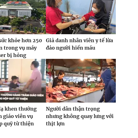
sức khỏe hơn 250
Giả danh nhân viên y tế lừa
n trong vụ máy
đảo người hiến máu
ser bị hỏng
Hạ khen thưởng
Người dân thận trọng
 giáo viên vụ
nhưng không quay lưng với
 quỹ từ thiện
thịt lợn