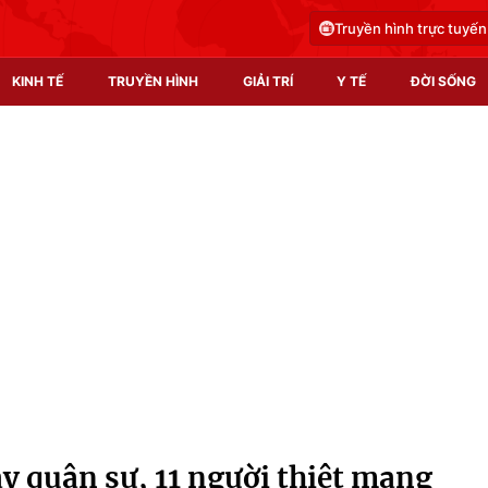
Truyền hình trực tuyến
KINH TẾ
TRUYỀN HÌNH
GIẢI TRÍ
Y TẾ
ĐỜI SỐNG
Pháp luật
Y tế
Truyền hình
Multimedia
Phim VTV
Video
Hậu trường
Shorts video
Nhân vật
Podcast
Khán giả
EMagazine
Giải sao mai
Photo
y quân sự, 11 người thiệt mạng
Infographic