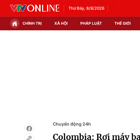
Thứ Bảy, 8/8/2026
CHÍNH TRỊ
XÃ HỘI
PHÁP LUẬT
THẾ GIỚI
Chính trị
Xã hội
Thế giới
Kinh tế
Tin tức
Tài chính
Thế giới đó đây
Thị trường
Câu chuyện quốc tế
Góc doanh nghiệp
Dữ liệu và đời sống
Chuyển động 24h
Colombia: Rơi máy ba