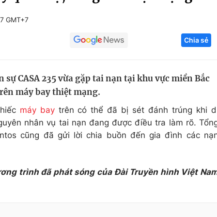
Góc ảnh
17 GMT+7
Chia sẻ
Giáo dục
Công nghệ
Tuyển sinh
Hitech Công ng
 sự CASA 235 vừa gặp tai nạn tại khu vực miền Bắc
Học trực tuyến
Sản phẩm
trên máy bay thiệt mạng.
g
Thị trường
chiếc
máy bay
trên có thể đã bị sét đánh trúng khi d
Tư vấn
nguyên nhân vụ tai nạn đang được điều tra làm rõ. Tổn
tos cũng đã gửi lời chia buồn đến gia đình các nạ
ương trình đã phát sóng của Đài Truyền hình Việt Na