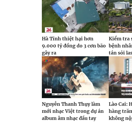
Hà Tĩnh thiệt hại hơn
Kiểm tra 
9.000 tỷ đồng do 3 cơn bão
bệnh nhâ
gây ra
tán sỏi la
Nguyễn Thanh Thụy làm
Lào Cai: 
mới nhạc Việt trong dự án
hàng trăm
album âm nhạc đầu tay
không nộp