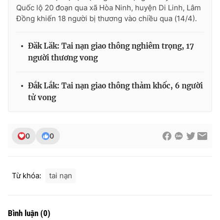
Quốc lộ 20 đoạn qua xã Hòa Ninh, huyện Di Linh, Lâm
Photo
Infographic
Đồng khiến 18 người bị thương vào chiều qua (14/4).
Video
Shorts video
Đăk Lăk: Tai nạn giao thông nghiêm trọng, 17
người thương vong
VTV Money
VTV Thể thao
Đắk Lắk: Tai nạn giao thông thảm khốc, 6 người
tử vong
VTV Sức khoẻ
Bất động sản
Thị trường 24h
Tấm lòng Việt
0
0
VTV4
Vươn mình bằng AI
Từ khóa:
tai nạn
VTV9
VTV8
Bình luận
(
0
)
Liên hệ tòa soạn
English