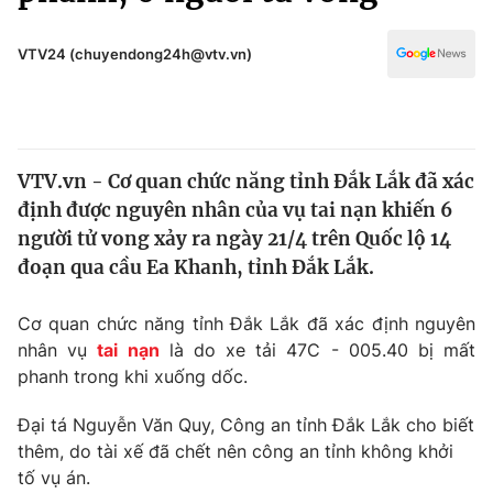
Chính trị
Truyền hình
Văn hóa - Giải trí
VTV24 (chuyendong24h@vtv.vn)
Xã hội
Y tế
Đời sống
Pháp luật
Công nghệ
Giáo dục
VTV.vn - Cơ quan chức năng tỉnh Đắk Lắk đã xác
Y tế
định được nguyên nhân của vụ tai nạn khiến 6
người tử vong xảy ra ngày 21/4 trên Quốc lộ 14
Thế giới
đoạn qua cầu Ea Khanh, tỉnh Đắk Lắk.
Tin tức
Cơ quan chức năng tỉnh Đắk Lắk đã xác định nguyên
Kinh tế
nhân vụ
tai nạn
là do xe tải 47C - 005.40 bị mất
Thế giới đó đây
Tài chính
phanh trong khi xuống dốc.
Dữ liệu và đời sống
Câu chuyện quốc tế
Thị trường
Đại tá Nguyễn Văn Quy, Công an tỉnh Đắk Lắk cho biết
thêm, do tài xế đã chết nên công an tỉnh không khởi
Truyền hình
Góc doanh nghiệp
tố vụ án.