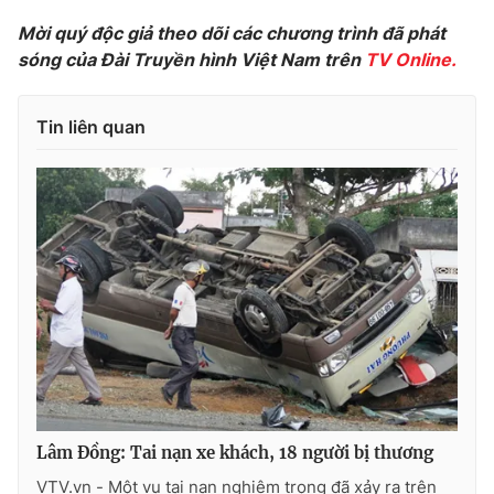
Phim VTV
Giải trí
Mời quý độc giả theo dõi các chương trình đã phát
Hậu trường
sóng của Đài Truyền hình Việt Nam trên
TV Online.
Điện ảnh
Đời sống
Nhân vật
Âm nhạc
Tin liên quan
Du lịch
Khán giả
Giáo dục
Sao
Làm đẹp
Giải sao mai
Tuyển sinh
Công nghệ
Chất lượng cuộc sống
Học trực tuyến
Hitech Công nghệ tương lai
Giao lưu trực tuyến
Sản phẩm
Lịch phát sóng
Thị trường
Tư vấn
Chuyên mục khác
Lâm Đồng: Tai nạn xe khách, 18 người bị thương
Emagazine
Podcast
VTV.vn - Một vụ tại nạn nghiêm trọng đã xảy ra trên