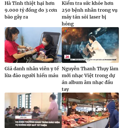
Hà Tĩnh thiệt hại hơn
Kiểm tra sức khỏe hơn
Ðiện thoại Thời báo VTV:
024.66 897 897
9.000 tỷ đồng do 3 cơn
250 bệnh nhân trong vụ
Email:
toasoan@vtv.vn
bão gây ra
máy tán sỏi laser bị
Liên hệ quảng cáo:
024-7300.7108
hỏng
Giả danh nhân viên y tế
Nguyễn Thanh Thụy làm
lừa đảo người hiến máu
mới nhạc Việt trong dự
án album âm nhạc đầu
tay
® Cấm sao chép dưới mọi hình thức nếu không có sự chấp
thuận bằng văn bản. Ghi rõ nguồn VTV.vn khi phát hành lại
thông tin từ website này.