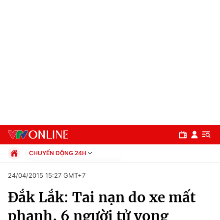
CHUYỂN ĐỘNG 24H
Chính trị
24/04/2015 15:27 GMT+7
Xã hội
Đắk Lắk: Tai nạn do xe mất
Pháp luật
Chuyên mục
Kinh tế
phanh, 6 người tử vong
Thể thao