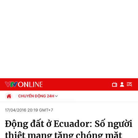
CHUYỂN ĐỘNG 24H
Chính trị
17/04/2016 20:19 GMT+7
Xã hội
Động đất ở Ecuador: Số người
Pháp luật
Chuyên mục
Kinh tế
thiệt mạng tăng chóng mặt
Thể thao