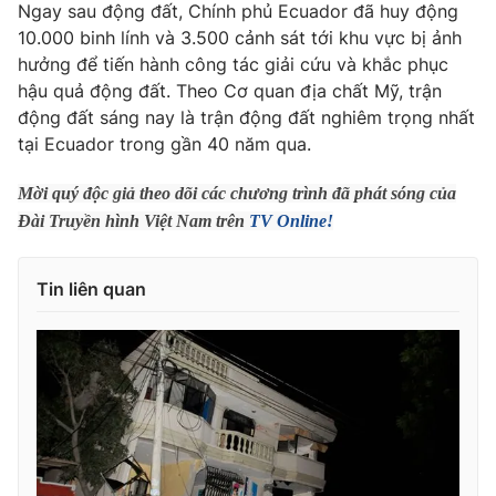
Phim VTV
Ngay sau động đất, Chính phủ Ecuador đã huy động
Giải trí
10.000 binh lính và 3.500 cảnh sát tới khu vực bị ảnh
Hậu trường
hưởng để tiến hành công tác giải cứu và khắc phục
Điện ảnh
Đời sống
hậu quả động đất. Theo Cơ quan địa chất Mỹ, trận
Nhân vật
Âm nhạc
động đất sáng nay là trận động đất nghiêm trọng nhất
Du lịch
Khán giả
tại Ecuador trong gần 40 năm qua.
Giáo dục
Sao
Làm đẹp
Giải sao mai
Mời quý độc giả theo dõi các chương trình đã phát sóng của
Tuyển sinh
Công nghệ
Chất lượng cuộc sống
Đài Truyền hình Việt Nam trên
TV Online!
Học trực tuyến
Hitech Công nghệ tương lai
Giao lưu trực tuyến
Tin liên quan
Sản phẩm
Lịch phát sóng
Thị trường
Tư vấn
Chuyên mục khác
Emagazine
Podcast