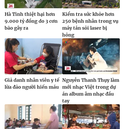
Ðiện thoại Thời báo VTV:
024.66 897 897
Email:
toasoan@vtv.vn
Hà Tĩnh thiệt hại hơn
Kiểm tra sức khỏe hơn
Liên hệ quảng cáo:
024-7300.7108
9.000 tỷ đồng do 3 cơn
250 bệnh nhân trong vụ
bão gây ra
máy tán sỏi laser bị
hỏng
Giả danh nhân viên y tế
Nguyễn Thanh Thụy làm
lừa đảo người hiến máu
mới nhạc Việt trong dự
án album âm nhạc đầu
tay
® Cấm sao chép dưới mọi hình thức nếu không có sự chấp
thuận bằng văn bản. Ghi rõ nguồn VTV.vn khi phát hành lại
thông tin từ website này.