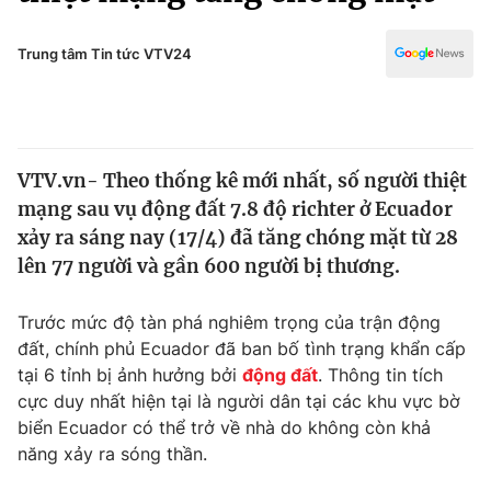
Chính trị
Truyền hình
Văn hóa - Giải trí
Trung tâm Tin tức VTV24
Xã hội
Y tế
Đời sống
Pháp luật
Công nghệ
Giáo dục
VTV.vn- Theo thống kê mới nhất, số người thiệt
Y tế
mạng sau vụ động đất 7.8 độ richter ở Ecuador
xảy ra sáng nay (17/4) đã tăng chóng mặt từ 28
Thế giới
lên 77 người và gần 600 người bị thương.
Tin tức
Trước mức độ tàn phá nghiêm trọng của trận động
Kinh tế
đất, chính phủ Ecuador đã ban bố tình trạng khẩn cấp
Thế giới đó đây
Tài chính
tại 6 tỉnh bị ảnh hưởng bởi
động đất
. Thông tin tích
Dữ liệu và đời sống
Câu chuyện quốc tế
cực duy nhất hiện tại là người dân tại các khu vực bờ
Thị trường
biển Ecuador có thể trở về nhà do không còn khả
Truyền hình
năng xảy ra sóng thần.
Góc doanh nghiệp