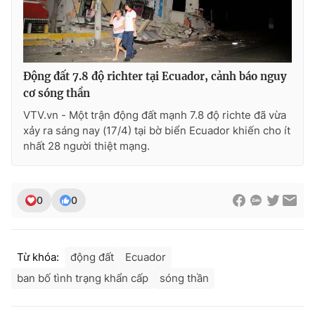
Photo
Infographic
Video
Shorts video
Động đất 7.8 độ richter tại Ecuador, cảnh báo nguy
cơ sóng thần
VTV Money
VTV Thể thao
VTV.vn - Một trận động đất mạnh 7.8 độ richte đã vừa
xảy ra sáng nay (17/4) tại bờ biển Ecuador khiến cho ít
VTV Sức khoẻ
Bất động sản
nhất 28 người thiệt mạng.
Thị trường 24h
Tấm lòng Việt
0
0
VTV4
Vươn mình bằng AI
Từ khóa:
động đất
Ecuador
VTV9
VTV8
ban bố tình trạng khẩn cấp
sóng thần
Liên hệ tòa soạn
English