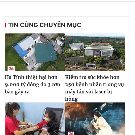
Ðiện thoại Thời báo VTV:
024.66 897 897
Email:
toasoan@vtv.vn
Liên hệ quảng cáo:
024-7300.7108
TIN CÙNG CHUYÊN MỤC
Hà Tĩnh thiệt hại hơn
Kiểm tra sức khỏe hơn
9.000 tỷ đồng do 3 cơn
250 bệnh nhân trong vụ
bão gây ra
máy tán sỏi laser bị
hỏng
® Cấm sao chép dưới mọi hình thức nếu không có sự chấp
thuận bằng văn bản. Ghi rõ nguồn VTV.vn khi phát hành lại
thông tin từ website này.