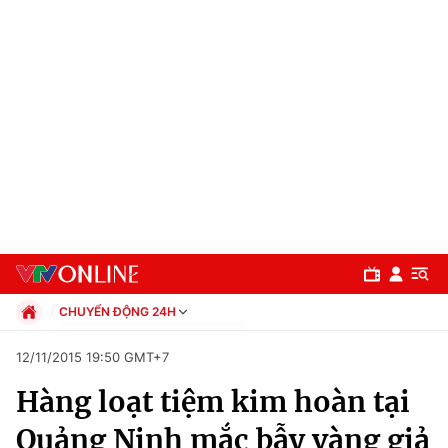
CHUYỂN ĐỘNG 24H
Chính trị
12/11/2015 19:50 GMT+7
Xã hội
Hàng loạt tiệm kim hoàn tại
Pháp luật
Chuyên mục
Kinh tế
Quảng Ninh mắc bẫy vàng giả
Thể thao