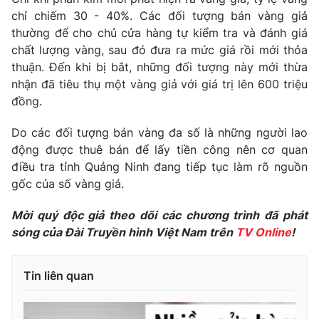
Phim VTV
Giải trí
chỉ chiếm 30 - 40%. Các đối tượng bán vàng giả
Hậu trường
thường để cho chủ cửa hàng tự kiểm tra và đánh giá
Điện ảnh
chất lượng vàng, sau đó đưa ra mức giá rồi mới thỏa
Đời sống
Nhân vật
thuận. Đến khi bị bắt, những đối tượng này mới thừa
Âm nhạc
nhận đã tiêu thụ một vàng giả với giá trị lên 600 triệu
Du lịch
Khán giả
Giáo dục
đồng.
Sao
Làm đẹp
Giải sao mai
Tuyển sinh
Do các đối tượng bán vàng đa số là những người lao
Công nghệ
Chất lượng cuộc sống
động được thuê bán để lấy tiền công nên cơ quan
Học trực tuyến
điều tra tỉnh Quảng Ninh đang tiếp tục làm rõ nguồn
Hitech Công nghệ tương lai
Giao lưu trực tuyến
gốc của số vàng giả.
Sản phẩm
Mời quý độc giả theo dõi các chương trình đã phát
Lịch phát sóng
Thị trường
sóng của Đài Truyền hình Việt Nam trên
TV Online
!
Tư vấn
Chuyên mục khác
Tin liên quan
Emagazine
Podcast