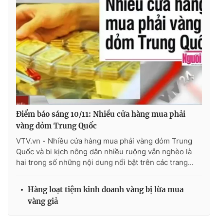
Photo
Infographic
Video
Shorts video
VTV Money
VTV Thể thao
VTV Sức khoẻ
Bất động sản
Điểm báo sáng 10/11: Nhiều cửa hàng mua phải
vàng dỏm Trung Quốc
Thị trường 24h
Tấm lòng Việt
VTV.vn - Nhiều cửa hàng mua phải vàng dỏm Trung
Quốc và bi kịch nông dân nhiều ruộng vẫn nghèo là
VTV4
Vươn mình bằng AI
hai trong số những nội dung nổi bật trên các trang...
VTV9
VTV8
Hàng loạt tiệm kinh doanh vàng bị lừa mua
vàng giả
Liên hệ tòa soạn
English