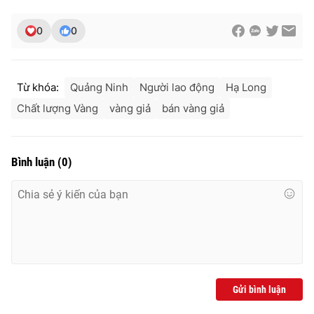
0
0
THỜI BÁO VTV
Từ khóa:
Quảng Ninh
Người lao động
Hạ Long
Chất lượng Vàng
vàng giả
bán vàng giả
Theo dõi báo trên
Bình luận
(
0
)
Cơ quan chủ quản:
Đài Truyền hình Việt Nam
Cơ quan báo chí:
Thời báo VTV
Giấy phép hoạt động báo in và báo điện tử số 483/GP-BTTTT
cấp ngày 29/12/2023
Tổng Biên tập:
Vũ Thanh Thủy
Phó Tổng Biên tập:
Nguyễn Thị Mỹ Hạnh, Phạm Quốc Thắng,
Nguyễn Trọng Ninh
Gửi bình luận
Tổng đài VTV:
024.38 355 931 - 024.38 355 932