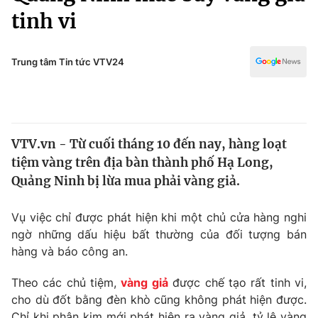
Chính trị
tinh vi
Truyền hình
Văn hóa - Giải trí
Xã hội
Y tế
Trung tâm Tin tức VTV24
Đời sống
Pháp luật
Công nghệ
Giáo dục
Y tế
VTV.vn - Từ cuối tháng 10 đến nay, hàng loạt
tiệm vàng trên địa bàn thành phố Hạ Long,
Thế giới
Quảng Ninh bị lừa mua phải vàng giả.
Tin tức
Kinh tế
Vụ việc chỉ được phát hiện khi một chủ cửa hàng nghi
Thế giới đó đây
ngờ những dấu hiệu bất thường của đối tượng bán
Tài chính
Dữ liệu và đời sống
hàng và báo công an.
Câu chuyện quốc tế
Thị trường
Theo các chủ tiệm,
vàng giả
được chế tạo rất tinh vi,
Truyền hình
Góc doanh nghiệp
cho dù đốt bằng đèn khò cũng không phát hiện được.
Chỉ khi phân kim mới phát hiện ra vàng giả, tỷ lệ vàng