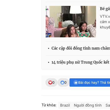
Bé gá
VTV.v
cảm x
khuyê
Các cặp đôi đồng tính nam chăm
14 triệu phụ nữ Trung Quốc kết
0
0
Bài đọc hay? Thả t
Từ khóa:
Brazil
Người đồng tính
Sa