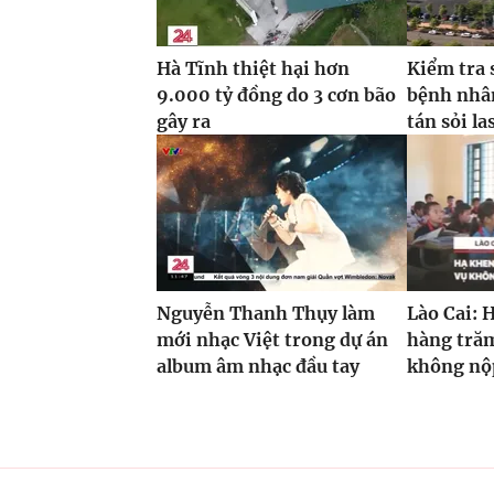
Hà Tĩnh thiệt hại hơn
Kiểm tra 
9.000 tỷ đồng do 3 cơn bão
bệnh nhâ
gây ra
tán sỏi la
Nguyễn Thanh Thụy làm
Lào Cai: 
mới nhạc Việt trong dự án
hàng trăm
album âm nhạc đầu tay
không nộp