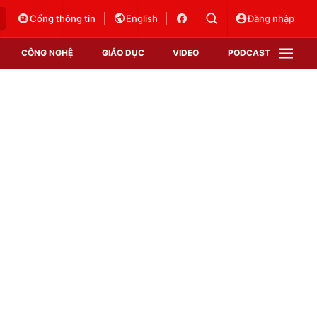
Cổng thông tin
English
Đăng nhập
CÔNG NGHỆ
GIÁO DỤC
VIDEO
PODCAST
VTV Money
VTV Thể thao
VTV Sức khoẻ
Bất động sản
Thị trường 24h
Tấm lòng Việt
Vươn mình bằng AI
VTV4
VTV8
VTV9
Lịch phát sóng
Giao lưu trực tuyến
Sự kiện