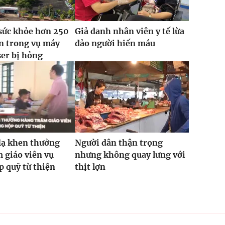
sức khỏe hơn 250
Giả danh nhân viên y tế lừa
n trong vụ máy
đảo người hiến máu
ser bị hỏng
Hạ khen thưởng
Người dân thận trọng
 giáo viên vụ
nhưng không quay lưng với
 quỹ từ thiện
thịt lợn