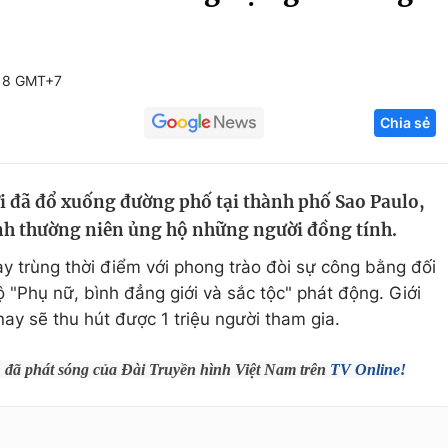
Góc ảnh
:18 GMT+7
Giáo dục
Công nghệ
Chia sẻ
Tuyển sinh
Hitech Công ng
Học trực tuyến
Sản phẩm
 đã đổ xuống đường phố tại thành phố Sao Paulo,
g
Thị trường
ành thường niên ủng hộ những người đồng tính.
Tư vấn
 trùng thời điểm với phong trào đòi sự công bằng đối
ộ "Phụ nữ, bình đẳng giới và sắc tộc" phát động. Giới
ay sẽ thu hút được 1 triệu người tham gia.
h đã phát sóng của Đài Truyền hình Việt Nam trên
TV Online!