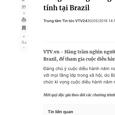
tính tại Brazil
0
Trung tâm Tin tức VTV24
30/05/2016 14
Giải trí
Đời sống
Điện ảnh
Du lịch
Âm nhạc
Làm đẹp
VTV.vn - Hàng trăm nghìn người
Sao
Chất lượng cuộc sốn
Brazil, để tham gia cuộc diễu h
Đáng chú ý cuộc diễu hành năm nay
với mọi tầng lớp trong xã hội, do B
chức kì vọng cuộc diễu hành năm n
Mời quý độc giả theo dõi các chương trìn
Tin liên quan