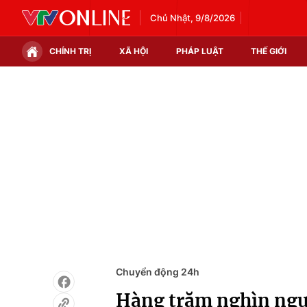
Chủ Nhật, 9/8/2026
CHÍNH TRỊ
XÃ HỘI
PHÁP LUẬT
THẾ GIỚI
Chính trị
Xã hội
Thế giới
Kinh tế
Tin tức
Tài chính
Thế giới đó đây
Thị trường
Câu chuyện quốc tế
Góc doanh nghiệp
Dữ liệu và đời sống
Chuyển động 24h
Hàng trăm nghìn ngư