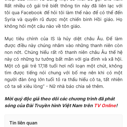
Rất nhiều cô gái trẻ biết thông tin này đã liên lạc với
Photo
Infographic
tôi qua Facebook để hỏi tôi làm thế nào để có thể đến
Syria và quyến rũ được một chiến binh Hồi giáo. Họ
Video
Shorts video
không hỏi một câu nào về tôn giáo.
Mục tiêu chính của IS là hủy diệt châu Âu. Để làm
VTV Money
VTV Thể thao
được điều này chúng nhắm vào những thanh niên còn
non nớt. Chúng hiểu rất rõ thanh niên châu Âu thế hệ
VTV Sức khoẻ
Bất động sản
này có những tư tưởng bất mãn với gia đình và xã hội.
Một cô gái trẻ 17,18 tuổi hơi nổi loạn một chút, không
tìm được tiếng nói chung với bố mẹ nên khi có một
Thị trường 24h
Tấm lòng Việt
người đàn ông lớn tuổi tỏ ra thấu hiểu cô ta, tất nhiên
cô ta sẽ xiêu lòng” - Nữ nhà báo chia sẻ thêm.
VTV4
Vươn mình bằng AI
Mời quý độc giả theo dõi các chương trình đã phát
sóng của Đài Truyền hình Việt Nam trên
TV Online
!
VTV9
VTV8
Tin liên quan
Liên hệ tòa soạn
English