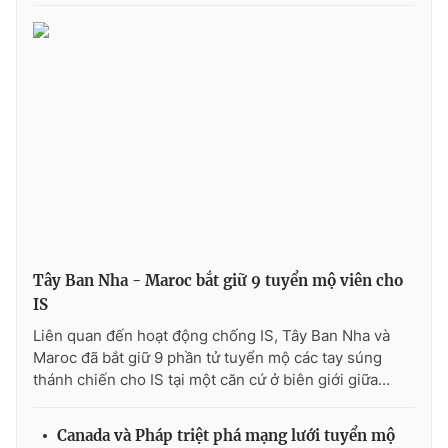
THỜI BÁO VTV
Theo dõi báo trên
Cơ quan chủ quản:
Đài Truyền hình Việt Nam
Cơ quan báo chí:
Thời báo VTV
Tây Ban Nha - Maroc bắt giữ 9 tuyển mộ viên cho
IS
Giấy phép hoạt động báo in và báo điện tử số 483/GP-BTTTT
cấp ngày 29/12/2023
Liên quan đến hoạt động chống IS, Tây Ban Nha và
Tổng Biên tập:
Vũ Thanh Thủy
Maroc đã bắt giữ 9 phần tử tuyển mộ các tay súng
thánh chiến cho IS tại một căn cứ ở biên giới giữa...
Phó Tổng Biên tập:
Nguyễn Thị Mỹ Hạnh, Phạm Quốc Thắng,
Nguyễn Trọng Ninh
Tổng đài VTV:
024.38 355 931 - 024.38 355 932
Canada và Pháp triệt phá mạng lưới tuyển mộ