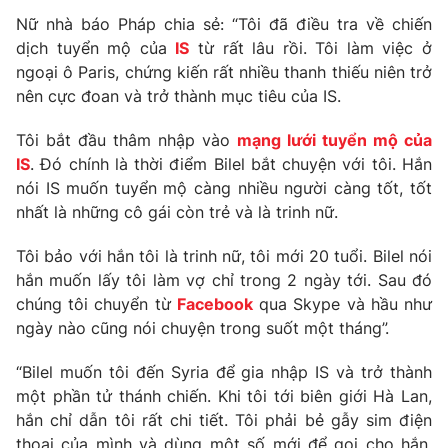
Phim VTV
Giải trí
Nữ nhà báo Pháp chia sẻ: “Tôi đã điều tra về chiến
Hậu trường
dịch tuyển mộ của
IS
từ rất lâu rồi. Tôi làm việc ở
Điện ảnh
ngoại ô Paris, chứng kiến rất nhiều thanh thiếu niên trở
Đời sống
Nhân vật
nên cực đoan và trở thành mục tiêu của IS.
Âm nhạc
Du lịch
Khán giả
Giáo dục
Tôi bắt đầu thâm nhập vào
mạng lưới tuyển mộ của
Sao
Làm đẹp
IS
. Đó chính là thời điểm Bilel bắt chuyện với tôi. Hắn
Giải sao mai
Tuyển sinh
nói IS muốn tuyển mộ càng nhiều người càng tốt, tốt
Công nghệ
Chất lượng cuộc sống
nhất là những cô gái còn trẻ và là trinh nữ.
Học trực tuyến
Hitech Công nghệ tương lai
Giao lưu trực tuyến
Tôi bảo với hắn tôi là trinh nữ, tôi mới 20 tuổi. Bilel nói
Sản phẩm
hắn muốn lấy tôi làm vợ chỉ trong 2 ngày tới. Sau đó
chúng tôi chuyển từ
Facebook
qua Skype và hầu như
Lịch phát sóng
Thị trường
ngày nào cũng nói chuyện trong suốt một tháng”.
Tư vấn
“Bilel muốn tôi đến Syria để gia nhập IS và trở thành
Chuyên mục khác
một phần tử thánh chiến. Khi tôi tới biên giới Hà Lan,
hắn chỉ dẫn tôi rất chi tiết. Tôi phải bẻ gẫy sim điện
Emagazine
Podcast
thoại của mình và dùng một số mới để gọi cho hắn.