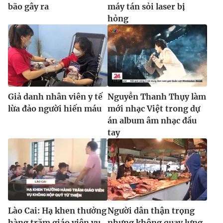
bão gây ra
máy tán sỏi laser bị
hỏng
Giả danh nhân viên y tế
Nguyễn Thanh Thụy làm
lừa đảo người hiến máu
mới nhạc Việt trong dự
án album âm nhạc đầu
tay
Lào Cai: Hạ khen thưởng
Người dân thận trọng
hàng trăm giáo viên vụ
nhưng không quay lưng