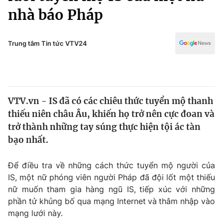
Chính trị
nhà báo Pháp
Truyền hình
Văn hóa - Giải trí
Xã hội
Y tế
Trung tâm Tin tức VTV24
Đời sống
Pháp luật
Công nghệ
Giáo dục
Y tế
VTV.vn - IS đã có các chiêu thức tuyển mộ thanh
thiếu niên châu Âu, khiến họ trở nên cực đoan và
Thế giới
trở thành những tay súng thực hiện tội ác tàn
Tin tức
bạo nhất.
Kinh tế
Thế giới đó đây
Để điều tra về những cách thức tuyển mộ người của
Tài chính
Dữ liệu và đời sống
IS, một nữ phóng viên người Pháp đã đội lốt một thiếu
Câu chuyện quốc tế
Thị trường
nữ muốn tham gia hàng ngũ IS,
tiếp xúc với những
phần tử khủng bố qua mạng Internet
và
thâm nhập vào
Truyền hình
Góc doanh nghiệp
mạng lưới này.