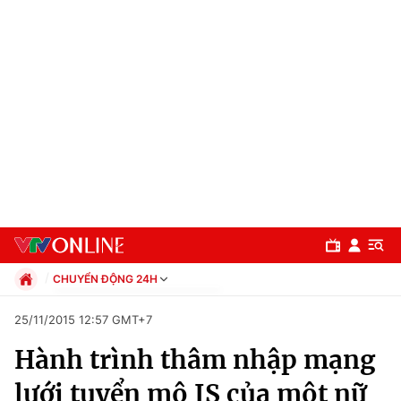
CHUYỂN ĐỘNG 24H
Chính trị
25/11/2015 12:57 GMT+7
Xã hội
Hành trình thâm nhập mạng
Pháp luật
Chuyên mục
Kinh tế
lưới tuyển mộ IS của một nữ
Thể thao