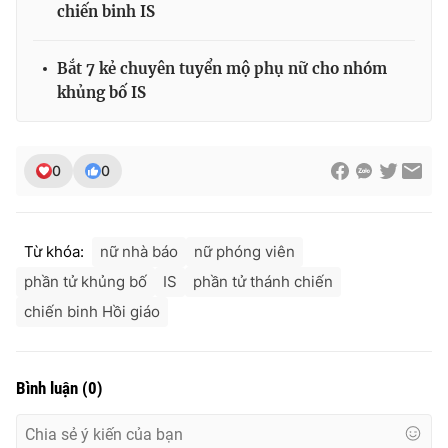
chiến binh IS
Ðiện thoại Thời báo VTV:
024.66 897 897
Email:
toasoan@vtv.vn
Liên hệ quảng cáo:
024-7300.7108
Bắt 7 kẻ chuyên tuyển mộ phụ nữ cho nhóm
khủng bố IS
0
0
Từ khóa:
nữ nhà báo
nữ phóng viên
phần tử khủng bố
IS
phần tử thánh chiến
chiến binh Hồi giáo
® Cấm sao chép dưới mọi hình thức nếu không có sự chấp
thuận bằng văn bản. Ghi rõ nguồn VTV.vn khi phát hành lại
Bình luận
(
0
)
thông tin từ website này.