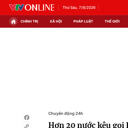
Thứ Sáu, 7/8/2026
CHÍNH TRỊ
XÃ HỘI
PHÁP LUẬT
THẾ GIỚI
Chính trị
Xã hội
Thế giới
Kinh tế
Tin tức
Tài chính
Thế giới đó đây
Thị trường
Câu chuyện quốc tế
Góc doanh nghiệp
Dữ liệu và đời sống
Chuyển động 24h
Hơn 20 nước kêu gọi 