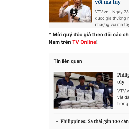
với ma túy
VTV.vn - Ngày 23/
quốc gia thường n
nhượng với ma tú
* Mời quý độc giả theo dõi các c
Nam trên
TV Online
!
Tin liên quan
Phili
túy
VTV.v
vật đ
trong 
Philippines: Sa thải gần 100 cả