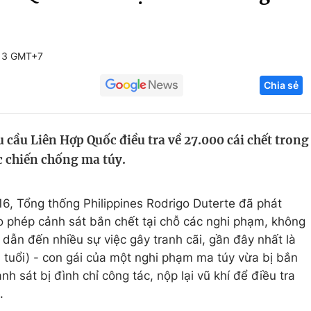
Góc ảnh
:13 GMT+7
Giáo dục
Công nghệ
Chia sẻ
Tuyển sinh
Hitech Công ng
Học trực tuyến
Sản phẩm
 cầu Liên Hợp Quốc điều tra về 27.000 cái chết trong
g
Thị trường
c chiến chống ma túy.
Tư vấn
6, Tổng thống Philippines Rodrigo Duterte đã phát
o phép cảnh sát bắn chết tại chỗ các nghi phạm, không
dẫn đến nhiều sự việc gây tranh cãi, gần đây nhất là
3 tuổi) - con gái của một nghi phạm ma túy vừa bị bắn
nh sát bị đình chỉ công tác, nộp lại vũ khí để điều tra
.