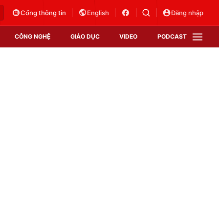
Cổng thông tin
English
Đăng nhập
CÔNG NGHỆ
GIÁO DỤC
VIDEO
PODCAST
VTV Money
VTV Thể thao
VTV Sức khoẻ
Bất động sản
Thị trường 24h
Tấm lòng Việt
Vươn mình bằng AI
VTV4
VTV8
VTV9
Lịch phát sóng
Giao lưu trực tuyến
Sự kiện