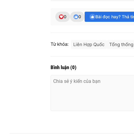
0
0
Bài đọc hay? Thả t
Từ khóa:
Liên Hợp Quốc
Tổng thống 
Bình luận
(
0
)