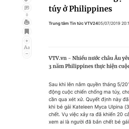
túy ở Philippines
0
Trung tâm Tin tức VTV24
05/07/2019 20
Giải trí
Đời sống
Điện ảnh
Du lịch
Âm nhạc
Làm đẹp
VTV.vn - Nhiều nước châu Âu yêu
Sao
Chất lượng cuộc sốn
3 năm Philippines thực hiện cuộ
Sau khi lên nắm quyền tháng 5/201
động cuộc chiến chống ma túy, ch
cần qua xét xử. Quyết định này đã 
khi bé gái Kateleen Myca Ulpina (
chết. Vụ việc xảy ra đã khiến 20 cả
xem ai là người đã bắn chết bé gái