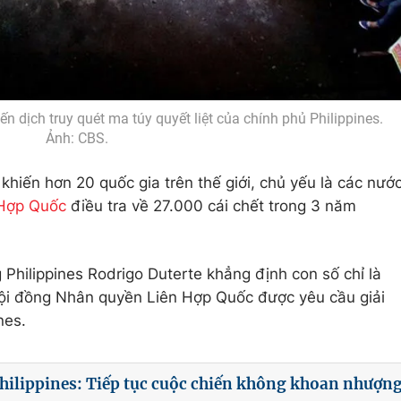
n dịch truy quét ma túy quyết liệt của chính phủ Philippines.
Ảnh: CBS.
hiến hơn 20 quốc gia trên thế giới, chủ yếu là các nướ
 Hợp Quốc
điều tra về 27.000 cái chết trong 3 năm
Philippines Rodrigo Duterte khẳng định con số chỉ là
Hội đồng Nhân quyền Liên Hợp Quốc được yêu cầu giải
nes.
hilippines: Tiếp tục cuộc chiến không khoan nhượn