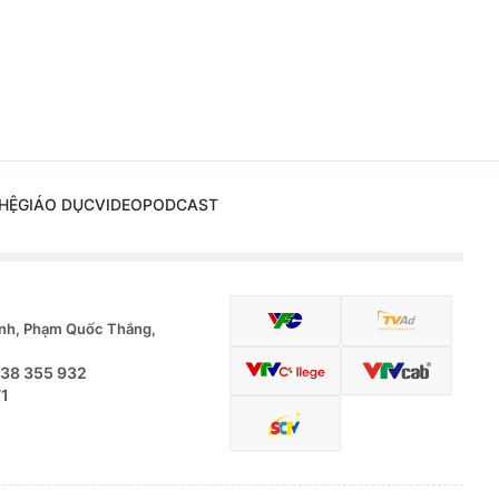
HỆ
GIÁO DỤC
VIDEO
PODCAST
nh, Phạm Quốc Thắng,
.38 355 932
71