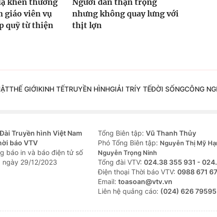
Hạ khen thưởng
Người dân thận trọng
 giáo viên vụ
nhưng không quay lưng với
 quỹ từ thiện
thịt lợn
UẬT
THẾ GIỚI
KINH TẾ
TRUYỀN HÌNH
GIẢI TRÍ
Y TẾ
ĐỜI SỐNG
CÔNG NG
Đài Truyền hình Việt Nam
Tổng Biên tập:
Vũ Thanh Thủy
hời báo VTV
Phó Tổng Biên tập:
Nguyễn Thị Mỹ Hạ
g báo in và báo điện tử số
Nguyễn Trọng Ninh
 ngày 29/12/2023
Tổng đài VTV:
024.38 355 931 - 024
Ðiện thoại Thời báo VTV:
0988 671 6
Email:
toasoan@vtv.vn
Liên hệ quảng cáo:
(024) 626 79595