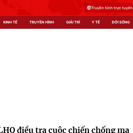
Truyền hình trực tuyến
KINH TẾ
TRUYỀN HÌNH
GIẢI TRÍ
Y TẾ
ĐỜI SỐNG
Pháp luật
Y tế
Truyền hình
Multimedia
Phim VTV
Video
Hậu trường
Shorts video
Nhân vật
Podcast
Khán giả
EMagazine
Giải sao mai
Photo
LHQ điều tra cuộc chiến chống ma
Infographic