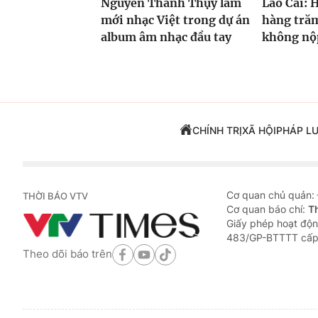
Nguyễn Thanh Thụy làm
Lào Cai: 
mới nhạc Việt trong dự án
hàng trăm
album âm nhạc đầu tay
không nộp
CHÍNH TRỊ
XÃ HỘI
PHÁP L
Cơ quan chủ quản:
THỜI BÁO VTV
Cơ quan báo chí:
T
Giấy phép hoạt độn
483/GP-BTTTT cấp
Theo dõi báo trên