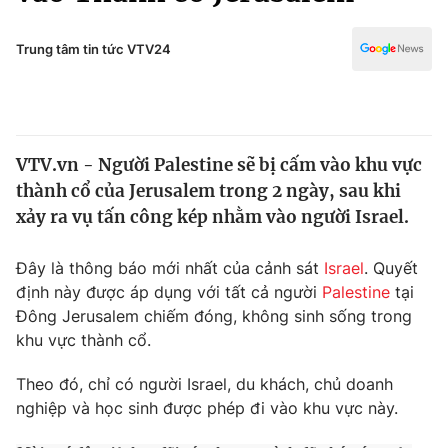
Chính trị
Truyền hình
Văn hóa - Giải trí
Trung tâm tin tức VTV24
Xã hội
Y tế
Đời sống
Pháp luật
Công nghệ
Giáo dục
VTV.vn - Người Palestine sẽ bị cấm vào khu vực
Y tế
thành cổ của Jerusalem trong 2 ngày, sau khi
xảy ra vụ tấn công kép nhằm vào người Israel.
Thế giới
Đây là thông báo mới nhất của cảnh sát
Israel
. Quyết
Tin tức
định này được áp dụng với tất cả người
Palestine
tại
Kinh tế
Đông Jerusalem chiếm đóng, không sinh sống trong
Thế giới đó đây
Tài chính
khu vực thành cổ.
Dữ liệu và đời sống
Câu chuyện quốc tế
Thị trường
Theo đó, chỉ có người Israel, du khách, chủ doanh
nghiệp và học sinh được phép đi vào khu vực này.
Truyền hình
Góc doanh nghiệp