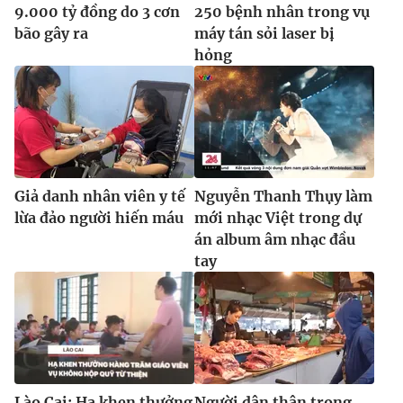
Ðiện thoại Thời báo VTV:
024.66 897 897
9.000 tỷ đồng do 3 cơn
250 bệnh nhân trong vụ
bão gây ra
máy tán sỏi laser bị
Email:
toasoan@vtv.vn
hỏng
Liên hệ quảng cáo:
024-7300.7108
Giả danh nhân viên y tế
Nguyễn Thanh Thụy làm
lừa đảo người hiến máu
mới nhạc Việt trong dự
án album âm nhạc đầu
tay
® Cấm sao chép dưới mọi hình thức nếu không có sự chấp
thuận bằng văn bản. Ghi rõ nguồn VTV.vn khi phát hành lại
thông tin từ website này.
Lào Cai: Hạ khen thưởng
Người dân thận trọng