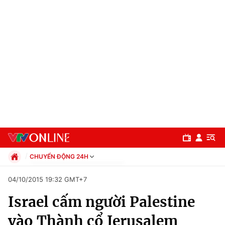
CHUYỂN ĐỘNG 24H
Chính trị
04/10/2015 19:32 GMT+7
Xã hội
Israel cấm người Palestine
Pháp luật
Chuyên mục
Kinh tế
vào Thành cổ Jerusalem
Thể thao