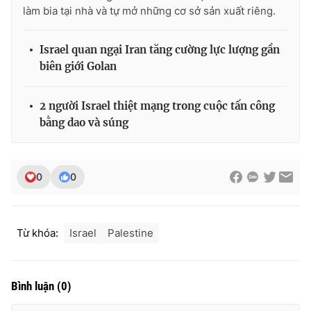
làm bia tại nhà và tự mở những cơ sở sản xuất riêng.
Photo
Infographic
Israel quan ngại Iran tăng cường lực lượng gần
Video
Shorts video
biên giới Golan
VTV Money
VTV Thể thao
2 người Israel thiệt mạng trong cuộc tấn công
bằng dao và súng
VTV Sức khoẻ
Bất động sản
0
0
Thị trường 24h
Tấm lòng Việt
VTV4
Vươn mình bằng AI
Từ khóa:
Israel
Palestine
VTV9
VTV8
Bình luận
(
0
)
Liên hệ tòa soạn
English