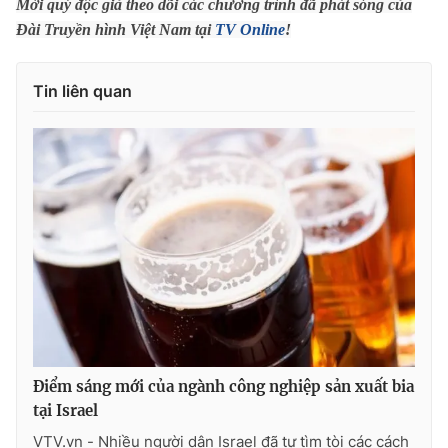
Phim VTV
Mời quý độc giả theo dõi các chương trình đã phát sóng của
Giải trí
Đài Truyền hình Việt Nam tại
TV Online
!
Hậu trường
Điện ảnh
Đời sống
Nhân vật
Tin liên quan
Âm nhạc
Du lịch
Khán giả
Giáo dục
Sao
Làm đẹp
Giải sao mai
Tuyển sinh
Công nghệ
Chất lượng cuộc sống
Học trực tuyến
Hitech Công nghệ tương lai
Giao lưu trực tuyến
Sản phẩm
Lịch phát sóng
Thị trường
Tư vấn
Chuyên mục khác
Điểm sáng mới của ngành công nghiệp sản xuất bia
tại Israel
Emagazine
Podcast
VTV.vn - Nhiều người dân Israel đã tự tìm tòi các cách