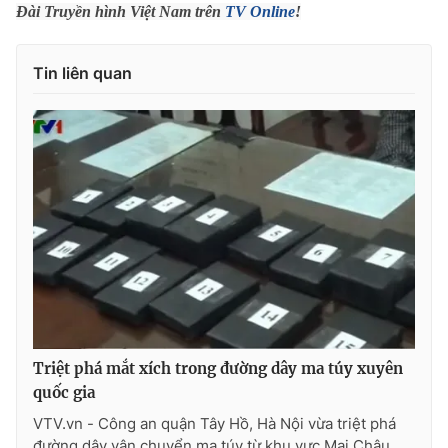
Phim VTV
Đài Truyền hình Việt Nam trên
TV Online
!
Giải trí
Hậu trường
Điện ảnh
Tin liên quan
Đời sống
Nhân vật
Âm nhạc
Du lịch
Khán giả
Giáo dục
Sao
Làm đẹp
Giải sao mai
Tuyển sinh
Công nghệ
Chất lượng cuộc sống
Học trực tuyến
Hitech Công nghệ tương lai
Giao lưu trực tuyến
Sản phẩm
Lịch phát sóng
Thị trường
Tư vấn
Triệt phá mắt xích trong đường dây ma túy xuyên
Chuyên mục khác
quốc gia
Emagazine
Podcast
VTV.vn - Công an quận Tây Hồ, Hà Nội vừa triệt phá
đường dây vận chuyển ma túy từ khu vực Mai Châu,