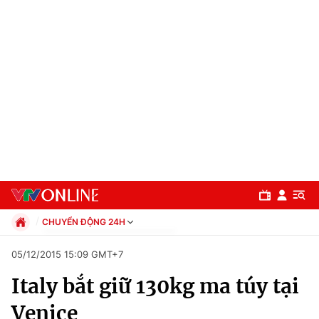
CHUYỂN ĐỘNG 24H
Chính trị
05/12/2015 15:09 GMT+7
Xã hội
Italy bắt giữ 130kg ma túy tại
Pháp luật
Chuyên mục
Kinh tế
Venice
Thể thao