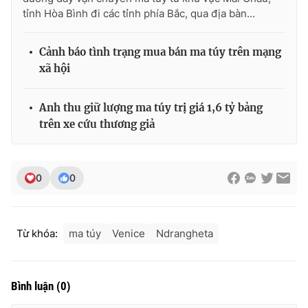
tỉnh Hòa Bình đi các tỉnh phía Bắc, qua địa bàn...
Photo
Infographic
Cảnh báo tình trạng mua bán ma túy trên mạng
Video
Shorts video
xã hội
VTV Money
VTV Thể thao
Anh thu giữ lượng ma túy trị giá 1,6 tỷ bảng
trên xe cứu thương giả
VTV Sức khoẻ
Bất động sản
0
0
Thị trường 24h
Tấm lòng Việt
VTV4
Vươn mình bằng AI
Từ khóa:
ma túy
Venice
Ndrangheta
VTV9
VTV8
Bình luận
(
0
)
Liên hệ tòa soạn
English