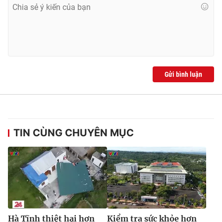
THỜI BÁO VTV
Gửi bình luận
Theo dõi báo trên
Cơ quan chủ quản:
Đài Truyền hình Việt Nam
TIN CÙNG CHUYÊN MỤC
Cơ quan báo chí:
Thời báo VTV
Giấy phép hoạt động báo in và báo điện tử số 483/GP-BTTTT
cấp ngày 29/12/2023
Tổng Biên tập:
Vũ Thanh Thủy
Phó Tổng Biên tập:
Nguyễn Thị Mỹ Hạnh, Phạm Quốc Thắng,
Nguyễn Trọng Ninh
Tổng đài VTV:
024.38 355 931 - 024.38 355 932
Hà Tĩnh thiệt hại hơn
Kiểm tra sức khỏe hơn