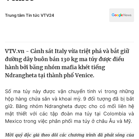
Chính trị
Truyền hình
Văn hóa - Giải trí
Trung tâm Tin tức VTV24
Xã hội
Y tế
Đời sống
Pháp luật
Công nghệ
Giáo dục
VTV.vn - Cảnh sát Italy vừa triệt phá và bắt giữ
Y tế
đường dây buôn bán 130 kg ma túy được điều
hành bởi băng nhóm mafia khét tiếng
Thế giới
Ndrangheta tại thành phố Venice.
Tin tức
Số ma túy này được vận chuyển tinh vi trong những
Kinh tế
hộp hàng chứa sắn và khoai mỳ. 9 đối tượng đã bị bắt
Thế giới đó đây
Tài chính
giữ. Băng nhóm Ndrangheta được cho có mối liên hệ
Dữ liệu và đời sống
Câu chuyện quốc tế
mật thiết với các tập đoàn ma túy tại Colombia và
Thị trường
Mexico trong việc phân phối ma túy ở châu Âu và Mỹ.
Truyền hình
Góc doanh nghiệp
Mời quý độc giả theo dõi các chương trình đã phát sóng của