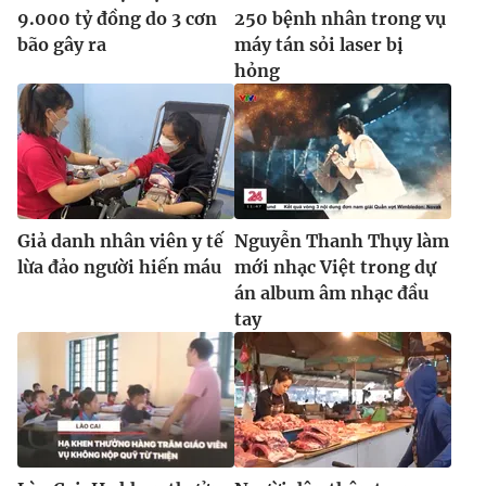
Ðiện thoại Thời báo VTV:
024.66 897 897
9.000 tỷ đồng do 3 cơn
250 bệnh nhân trong vụ
Email:
toasoan@vtv.vn
bão gây ra
máy tán sỏi laser bị
hỏng
Liên hệ quảng cáo:
024-7300.7108
Giả danh nhân viên y tế
Nguyễn Thanh Thụy làm
lừa đảo người hiến máu
mới nhạc Việt trong dự
án album âm nhạc đầu
tay
® Cấm sao chép dưới mọi hình thức nếu không có sự chấp
thuận bằng văn bản. Ghi rõ nguồn VTV.vn khi phát hành lại
thông tin từ website này.