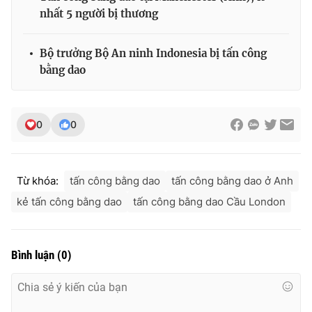
nhất 5 người bị thương
Bộ trưởng Bộ An ninh Indonesia bị tấn công
THỜI BÁO VTV
bằng dao
0
0
Theo dõi báo trên
Cơ quan chủ quản:
Đài Truyền hình Việt Nam
Từ khóa:
tấn công bằng dao
tấn công bằng dao ở Anh
Cơ quan báo chí:
Thời báo VTV
kẻ tấn công bằng dao
tấn công bằng dao Cầu London
Giấy phép hoạt động báo in và báo điện tử số 483/GP-BTTTT
cấp ngày 29/12/2023
Tổng Biên tập:
Vũ Thanh Thủy
Bình luận
(
0
)
Phó Tổng Biên tập:
Nguyễn Thị Mỹ Hạnh, Phạm Quốc Thắng,
Nguyễn Trọng Ninh
Tổng đài VTV:
024.38 355 931 - 024.38 355 932