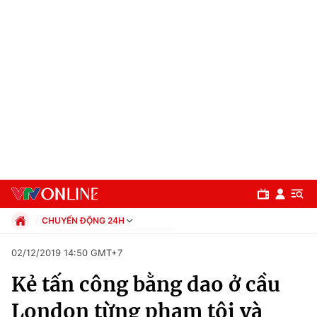
CHUYỂN ĐỘNG 24H
Chính trị
02/12/2019 14:50 GMT+7
Xã hội
Kẻ tấn công bằng dao ở cầu
Pháp luật
Chuyên mục
Kinh tế
London từng phạm tội và
Thể thao