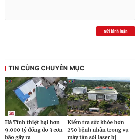
Ðiện thoại Thời báo VTV:
024.66 897 897
Email:
toasoan@vtv.vn
Liên hệ quảng cáo:
024-7300.7108
Gửi bình luận
TIN CÙNG CHUYÊN MỤC
® Cấm sao chép dưới mọi hình thức nếu không có sự chấp
thuận bằng văn bản. Ghi rõ nguồn VTV.vn khi phát hành lại
thông tin từ website này.
Hà Tĩnh thiệt hại hơn
Kiểm tra sức khỏe hơn
9.000 tỷ đồng do 3 cơn
250 bệnh nhân trong vụ
bão gây ra
máy tán sỏi laser bị