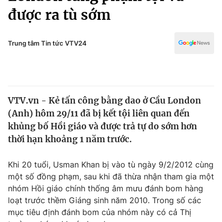
Chính trị
được ra tù sớm
Truyền hình
Văn hóa - Giải trí
Xã hội
Y tế
Trung tâm Tin tức VTV24
Đời sống
Pháp luật
Công nghệ
Giáo dục
Y tế
VTV.vn - Kẻ tấn công bằng dao ở Cầu London
(Anh) hôm 29/11 đã bị kết tội liên quan đến
Thế giới
khủng bố Hồi giáo và được trả tự do sớm hơn
Tin tức
thời hạn khoảng 1 năm trước.
Kinh tế
Thế giới đó đây
Khi 20 tuổi, Usman Khan bị vào tù ngày 9/2/2012 cùng
Tài chính
Dữ liệu và đời sống
một số đồng phạm, sau khi đã thừa nhận tham gia một
Câu chuyện quốc tế
Thị trường
nhóm Hồi giáo chính thống âm mưu đánh bom hàng
loạt trước thềm Giáng sinh năm 2010. Trong số các
Truyền hình
Góc doanh nghiệp
mục tiêu định đánh bom của nhóm này có cả Thị