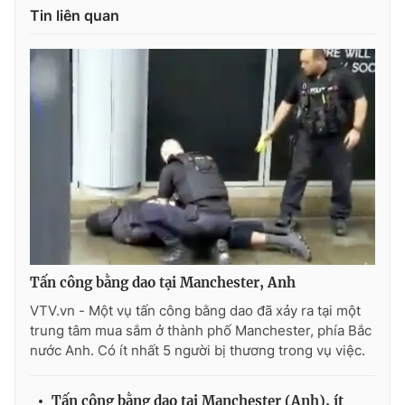
Tin liên quan
Photo
Infographic
Video
Shorts video
VTV Money
VTV Thể thao
VTV Sức khoẻ
Bất động sản
Thị trường 24h
Tấm lòng Việt
Tấn công bằng dao tại Manchester, Anh
VTV4
Vươn mình bằng AI
VTV.vn - Một vụ tấn công bằng dao đã xảy ra tại một
trung tâm mua sắm ở thành phố Manchester, phía Bắc
VTV9
VTV8
nước Anh. Có ít nhất 5 người bị thương trong vụ việc.
Liên hệ tòa soạn
English
Tấn công bằng dao tại Manchester (Anh), ít