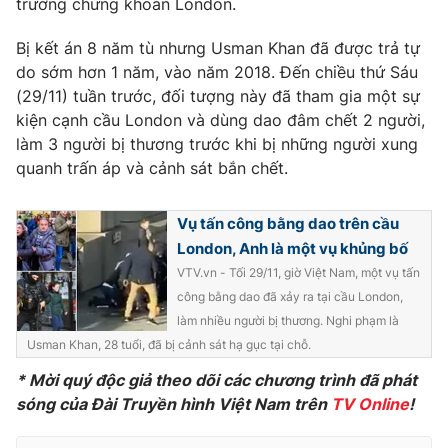
trường chứng khoán London.
Phim VTV
Giải trí
Hậu trường
Bị kết án 8 năm tù nhưng Usman Khan đã được trả tự
Điện ảnh
do sớm hơn 1 năm, vào năm 2018. Đến chiều thứ Sáu
Đời sống
Nhân vật
(29/11) tuần trước, đối tượng này đã tham gia một sự
Âm nhạc
kiện cạnh cầu London và dùng dao đâm chết 2 người,
Du lịch
Khán giả
Giáo dục
Sao
làm 3 người bị thương trước khi bị những người xung
Làm đẹp
Giải sao mai
quanh trấn áp và cảnh sát bắn chết.
Tuyển sinh
Công nghệ
Chất lượng cuộc sống
Học trực tuyến
Vụ tấn công bằng dao trên cầu
Hitech Công nghệ tương lai
London, Anh là một vụ khủng bố
Giao lưu trực tuyến
VTV.vn - Tối 29/11, giờ Việt Nam, một vụ tấn
Sản phẩm
công bằng dao đã xảy ra tại cầu London,
Lịch phát sóng
Thị trường
làm nhiều người bị thương. Nghi phạm là
Usman Khan, 28 tuổi, đã bị cảnh sát hạ gục tại chỗ.
Tư vấn
* Mời quý độc giả theo dõi các chương trình đã phát
Chuyên mục khác
sóng của Đài Truyền hình Việt Nam trên
TV Online
!
Emagazine
Podcast