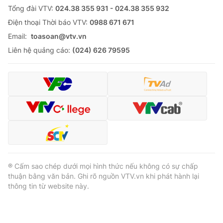
Tổng đài VTV:
024.38 355 931 - 024.38 355 932
Ðiện thoại Thời báo VTV:
0988 671 671
Email:
toasoan@vtv.vn
Liên hệ quảng cáo:
(024) 626 79595
® Cấm sao chép dưới mọi hình thức nếu không có sự chấp
thuận bằng văn bản. Ghi rõ nguồn VTV.vn khi phát hành lại
thông tin từ website này.