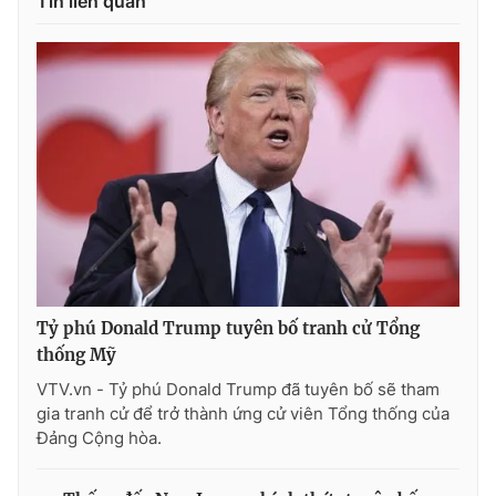
Tin liên quan
Photo
Infographic
Video
Shorts video
VTV Money
VTV Thể thao
VTV Sức khoẻ
Bất động sản
Thị trường 24h
Tấm lòng Việt
Tỷ phú Donald Trump tuyên bố tranh cử Tổng
thống Mỹ
VTV4
Vươn mình bằng AI
VTV.vn - Tỷ phú Donald Trump đã tuyên bố sẽ tham
gia tranh cử để trở thành ứng cử viên Tổng thống của
VTV9
VTV8
Đảng Cộng hòa.
Liên hệ tòa soạn
English