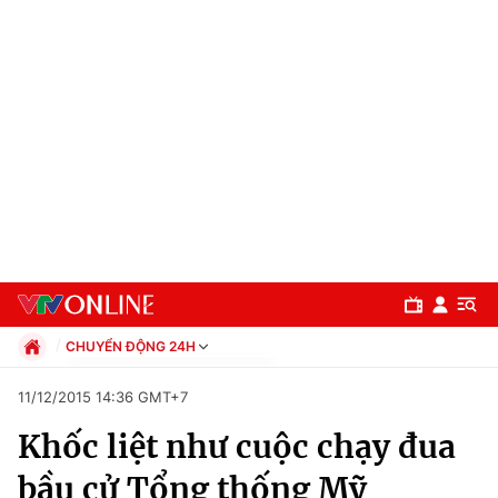
CHUYỂN ĐỘNG 24H
Chính trị
11/12/2015 14:36 GMT+7
Xã hội
Khốc liệt như cuộc chạy đua
Pháp luật
Chuyên mục
Kinh tế
bầu cử Tổng thống Mỹ
Thể thao