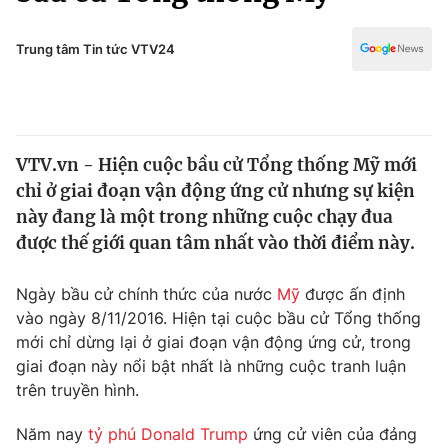
Chính trị
Truyền hình
Văn hóa - Giải trí
Trung tâm Tin tức VTV24
Xã hội
Y tế
Đời sống
Pháp luật
Công nghệ
Giáo dục
VTV.vn - Hiện cuộc bầu cử Tổng thống Mỹ mới
Y tế
chỉ ở giai đoạn vận động ứng cử nhưng sự kiện
này đang là một trong những cuộc chạy đua
Thế giới
được thế giới quan tâm nhất vào thời điểm này.
Tin tức
Ngày bầu cử chính thức của nước
Mỹ
được ấn định
Kinh tế
vào ngày 8/11/2016. Hiện tại cuộc bầu cử Tổng thống
Thế giới đó đây
Tài chính
mới chỉ dừng lại ở giai đoạn vận động ứng cử, trong
Dữ liệu và đời sống
Câu chuyện quốc tế
giai đoạn này nổi bật nhất là những cuộc tranh luận
Thị trường
trên truyền hình.
Truyền hình
Góc doanh nghiệp
Năm nay
tỷ phú Donald Trump
ứng cử viên của đảng