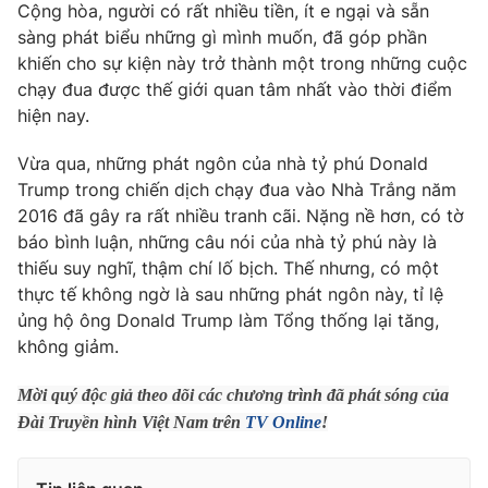
Phim VTV
Cộng hòa, người có rất nhiều tiền, ít e ngại và sẵn
Giải trí
sàng phát biểu những gì mình muốn, đã góp phần
Hậu trường
khiến cho sự kiện này trở thành một trong những cuộc
Điện ảnh
Đời sống
chạy đua được thế giới quan tâm nhất vào thời điểm
Nhân vật
Âm nhạc
hiện nay.
Du lịch
Khán giả
Giáo dục
Sao
Vừa qua, những phát ngôn của nhà tỷ phú Donald
Làm đẹp
Giải sao mai
Trump trong chiến dịch chạy đua vào Nhà Trắng năm
Tuyển sinh
Công nghệ
2016 đã gây ra rất nhiều tranh cãi. Nặng nề hơn, có tờ
Chất lượng cuộc sống
Học trực tuyến
báo bình luận, những câu nói của nhà tỷ phú này là
Hitech Công nghệ tương lai
thiếu suy nghĩ, thậm chí lố bịch. Thế nhưng, có một
Giao lưu trực tuyến
thực tế không ngờ là sau những phát ngôn này, tỉ lệ
Sản phẩm
ủng hộ ông Donald Trump làm Tổng thống lại tăng,
Lịch phát sóng
Thị trường
không giảm.
Tư vấn
Mời quý độc giả theo dõi các chương trình đã phát sóng của
Chuyên mục khác
Đài Truyền hình Việt Nam trên
TV Online
!
Emagazine
Podcast