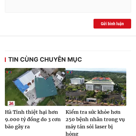
Ðiện thoại Thời báo VTV:
024.66 897 897
Email:
toasoan@vtv.vn
Liên hệ quảng cáo:
024-7300.7108
Gửi bình luận
TIN CÙNG CHUYÊN MỤC
® Cấm sao chép dưới mọi hình thức nếu không có sự chấp
Hà Tĩnh thiệt hại hơn
Kiểm tra sức khỏe hơn
thuận bằng văn bản. Ghi rõ nguồn VTV.vn khi phát hành lại
thông tin từ website này.
9.000 tỷ đồng do 3 cơn
250 bệnh nhân trong vụ
bão gây ra
máy tán sỏi laser bị
hỏng