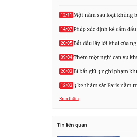
Một năm sau loạt khủng bố
12/11
Pháp xác định kẻ cầm đầu 
14/07
Bắt đầu lấy lời khai của n
20/05
Thêm một nghi can vụ khủn
09/04
Bỉ bắt giữ 3 nghi phạm kh
26/03
3 kẻ thảm sát Paris nằm tr
12/03
Xem thêm
Tin liên quan