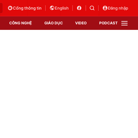
Cổng thông tin
English
Đăng nhập
CÔNG NGHỆ
GIÁO DỤC
VIDEO
PODCAST
VTV Money
VTV Thể thao
VTV Sức khoẻ
Bất động sản
Thị trường 24h
Tấm lòng Việt
Vươn mình bằng AI
VTV4
VTV8
VTV9
Lịch phát sóng
Giao lưu trực tuyến
Sự kiện