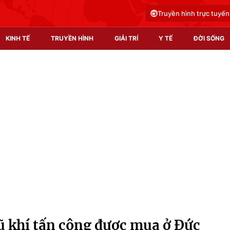
Truyền hình trực tuyến
KINH TẾ
TRUYỀN HÌNH
GIẢI TRÍ
Y TẾ
ĐỜI SỐNG
Pháp luật
Y tế
Truyền hình
Multimedia
Phim VTV
Video
Hậu trường
Shorts video
Nhân vật
Podcast
Khán giả
EMagazine
Giải sao mai
Photo
Vũ khí tấn công được mua ở Đức
Infographic