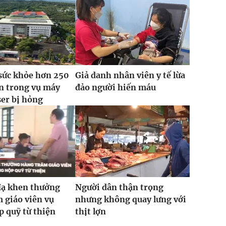
sức khỏe hơn 250
Giả danh nhân viên y tế lừa
n trong vụ máy
đảo người hiến máu
ser bị hỏng
Hạ khen thưởng
Người dân thận trọng
 giáo viên vụ
nhưng không quay lưng với
 quỹ từ thiện
thịt lợn