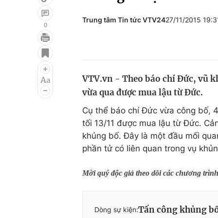
Trung tâm Tin tức VTV24
27/11/2015 19:
0
Giải trí
Đời sống
Điện ảnh
Du lịch
VTV.vn - Theo báo chí Đức, vũ k
Âm nhạc
Làm đẹp
vừa qua được mua lậu từ Đức.
Sao
Chất lượng cuộc sốn
Cụ thể báo chí Đức vừa công bố,
tối 13/11 được mua lậu từ Đức. Cản
khủng bố. Đây là một đầu mối quan
phần tử có liên quan trong vụ khủn
Mời quý độc giả theo dõi các chương trìn
Tấn công khủng bố
Dòng sự kiện: