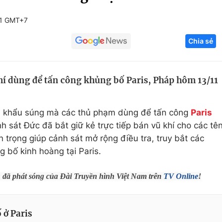
Góc ảnh
31 GMT+7
Chia sẻ
Giáo dục
Công nghệ
Tuyển sinh
Hitech Công ng
hí dùng để tấn công khủng bố Paris, Pháp hôm 13/11
Học trực tuyến
Sản phẩm
g
Thị trường
 4 khẩu súng mà các thủ phạm dùng để tấn công
Paris
Tư vấn
h sát Đức đã bắt giữ kẻ trực tiếp bán vũ khí cho các tê
 trọng giúp cảnh sát mở rộng điều tra, truy bắt các
g bố kinh hoàng tại Paris.
h đã phát sóng của Đài Truyền hình Việt Nam trên
TV Online
!
 ở Paris