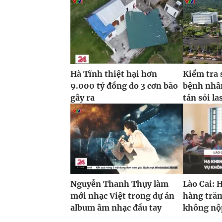
Hà Tĩnh thiệt hại hơn
Kiểm tra 
9.000 tỷ đồng do 3 cơn bão
bệnh nhâ
gây ra
tán sỏi la
Nguyễn Thanh Thụy làm
Lào Cai: 
mới nhạc Việt trong dự án
hàng trăm
album âm nhạc đầu tay
không nộp