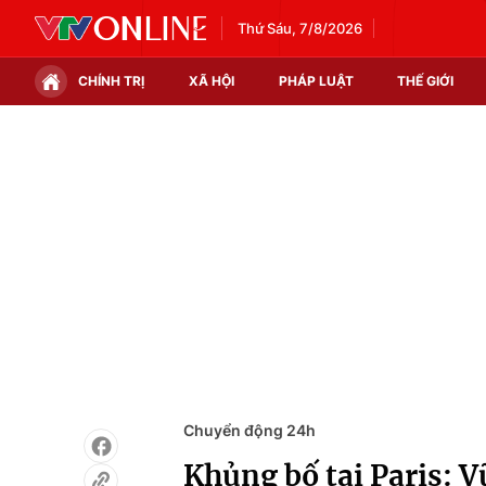
Thứ Sáu, 7/8/2026
CHÍNH TRỊ
XÃ HỘI
PHÁP LUẬT
THẾ GIỚI
Chính trị
Xã hội
Thế giới
Kinh tế
Tin tức
Tài chính
Thế giới đó đây
Thị trường
Câu chuyện quốc tế
Góc doanh nghiệp
Dữ liệu và đời sống
Chuyển động 24h
Khủng bố tại Paris: 