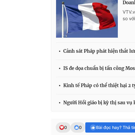
Doanh
VTV.v
so vớ
Cảnh sát Pháp phát hiện thắt lư
IS đe dọa chuẩn bị tấn công Mo
Kinh tế Pháp có thể thiệt hại 2 
Người Hồi giáo bị kỳ thị sau vụ
0
0
Bài đọc hay? Thả t