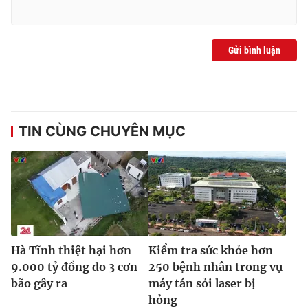
Ðiện thoại Thời báo VTV:
024.66 897 897
Email:
toasoan@vtv.vn
Liên hệ quảng cáo:
024-7300.7108
Gửi bình luận
TIN CÙNG CHUYÊN MỤC
® Cấm sao chép dưới mọi hình thức nếu không có sự chấp
Hà Tĩnh thiệt hại hơn
Kiểm tra sức khỏe hơn
thuận bằng văn bản. Ghi rõ nguồn VTV.vn khi phát hành lại
9.000 tỷ đồng do 3 cơn
250 bệnh nhân trong vụ
thông tin từ website này.
bão gây ra
máy tán sỏi laser bị
hỏng