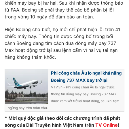
Phim VTV
khiến máy bay bị hư hại. Sau khi nhận được thông báo
Giải trí
từ FAA, Boeing sẽ phải thay thế các bộ phận bị lỗi
Hậu trường
trong vòng 10 ngày để đảm bảo an toàn.
Điện ảnh
Đời sống
Nhân vật
Hiện Boeing cho biết, họ mới chỉ phát hiện lỗi trên 41
Âm nhạc
Du lịch
Khán giả
chiếc máy bay. Thông tin được công bố trong bối
Giáo dục
Sao
cảnh Boeing đang tìm cách đưa dòng máy bay 737
Làm đẹp
Giải sao mai
Max hoạt động trở lại sau lệnh cấm vì hai vụ tai nạn
Tuyển sinh
Công nghệ
hàng không thảm khốc.
Chất lượng cuộc sống
Học trực tuyến
Hitech Công nghệ tương lai
Giao lưu trực tuyến
Phi công châu Âu lo ngại khả năng
Sản phẩm
Boeing 737 MAX bay trở lại
VTV.vn - Phi công châu Âu lo ngại trước
Lịch phát sóng
Thị trường
thông tin dòng máy bay Boeing 737 MAX
được xem xét trở lại hoạt động, sau khi tạm
Tư vấn
ngừng bay trên toàn cầu.
Chuyên mục khác
* Mời quý độc giả theo dõi các chương trình đã phát
Emagazine
Podcast
sóng của Đài Truyền hình Việt Nam trên
TV Online
!