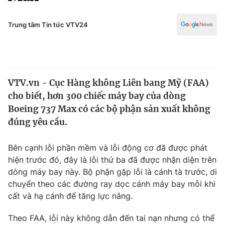
Chính trị
Truyền hình
Văn hóa - Giải trí
Trung tâm Tin tức VTV24
Xã hội
Y tế
Đời sống
Pháp luật
Công nghệ
Giáo dục
VTV.vn - Cục Hàng không Liên bang Mỹ (FAA)
Y tế
cho biết, hơn 300 chiếc máy bay của dòng
Boeing 737 Max có các bộ phận sản xuất không
Thế giới
đúng yêu cầu.
Tin tức
Bên cạnh lỗi phần mềm và lỗi động cơ đã được phát
Kinh tế
hiện trước đó, đây là lỗi thứ ba đã được nhận diện trên
Thế giới đó đây
Tài chính
dòng máy bay này. Bộ phận gặp lỗi là cánh tà trước, di
Dữ liệu và đời sống
Câu chuyện quốc tế
chuyển theo các đường ray dọc cánh máy bay mỗi khi
Thị trường
cất và hạ cánh để tăng lực nâng.
Truyền hình
Góc doanh nghiệp
Theo FAA, lỗi này không dẫn đến tai nạn nhưng có thể