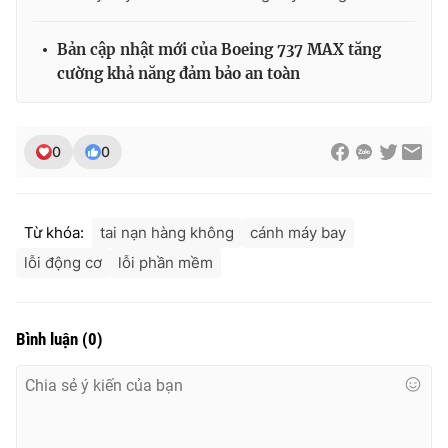
Bản cập nhật mới của Boeing 737 MAX tăng
cường khả năng đảm bảo an toàn
THỜI BÁO VTV
0
0
Theo dõi báo trên
Từ khóa:
tai nạn hàng không
cánh máy bay
Cơ quan chủ quản:
Đài Truyền hình Việt Nam
lỗi động cơ
lỗi phần mềm
Cơ quan báo chí:
Thời báo VTV
Giấy phép hoạt động báo in và báo điện tử số 483/GP-BTTTT
cấp ngày 29/12/2023
Bình luận
(
0
)
Tổng Biên tập:
Vũ Thanh Thủy
Phó Tổng Biên tập:
Nguyễn Thị Mỹ Hạnh, Phạm Quốc Thắng,
Nguyễn Trọng Ninh
Tổng đài VTV:
024.38 355 931 - 024.38 355 932