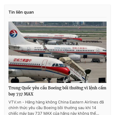
Photo
Infographic
Tin liên quan
Video
Shorts video
VTV Money
VTV Thể thao
VTV Sức khoẻ
Bất động sản
Thị trường 24h
Tấm lòng Việt
VTV4
Vươn mình bằng AI
Trung Quốc yêu cầu Boeing bồi thường vì lệnh cấm
bay 737 MAX
VTV9
VTV8
VTV.vn - Hãng hàng không China Eastern Airlines đã
chính thức yêu cầu Boeing bồi thường sau khi 14
Liên hệ tòa soạn
English
chiếc máy bay 737 MAX của hãng này không thể...