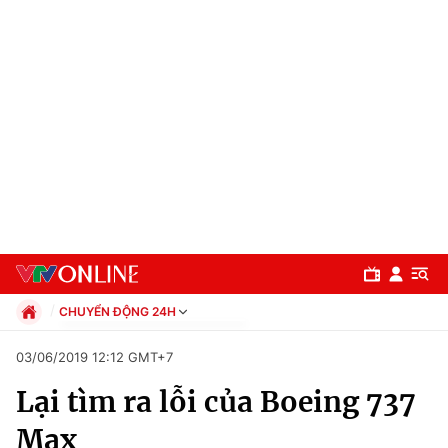
CHUYỂN ĐỘNG 24H
Chính trị
03/06/2019 12:12 GMT+7
Xã hội
Lại tìm ra lỗi của Boeing 737
Pháp luật
Chuyên mục
Kinh tế
Max
Thể thao