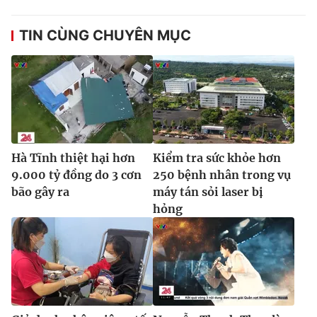
Ðiện thoại Thời báo VTV:
024.66 897 897
Email:
toasoan@vtv.vn
TIN CÙNG CHUYÊN MỤC
Liên hệ quảng cáo:
024-7300.7108
Hà Tĩnh thiệt hại hơn
Kiểm tra sức khỏe hơn
9.000 tỷ đồng do 3 cơn
250 bệnh nhân trong vụ
bão gây ra
máy tán sỏi laser bị
hỏng
® Cấm sao chép dưới mọi hình thức nếu không có sự chấp
thuận bằng văn bản. Ghi rõ nguồn VTV.vn khi phát hành lại
thông tin từ website này.