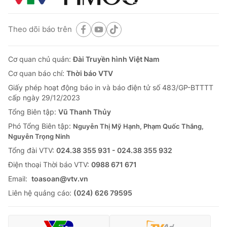
Theo dõi báo trên
Cơ quan chủ quản:
Đài Truyền hình Việt Nam
Cơ quan báo chí:
Thời báo VTV
Giấy phép hoạt động báo in và báo điện tử số 483/GP-BTTTT
cấp ngày 29/12/2023
Tổng Biên tập:
Vũ Thanh Thủy
Phó Tổng Biên tập:
Nguyễn Thị Mỹ Hạnh, Phạm Quốc Thắng,
Nguyễn Trọng Ninh
Tổng đài VTV:
024.38 355 931 - 024.38 355 932
Ðiện thoại Thời báo VTV:
0988 671 671
Email:
toasoan@vtv.vn
Liên hệ quảng cáo:
(024) 626 79595