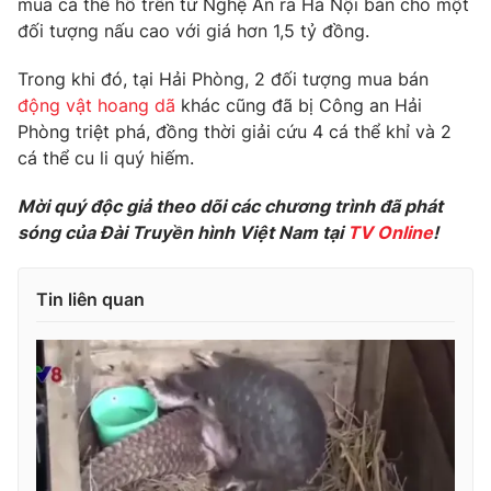
mua cá thể hổ trên từ Nghệ An ra Hà Nội bán cho một
Phim VTV
Giải trí
đối tượng nấu cao với giá hơn 1,5 tỷ đồng.
Hậu trường
Điện ảnh
Trong khi đó, tại Hải Phòng, 2 đối tượng mua bán
Đời sống
Nhân vật
động vật hoang dã
khác cũng đã bị Công an Hải
Âm nhạc
Phòng triệt phá, đồng thời giải cứu 4 cá thể khỉ và 2
Du lịch
Khán giả
Giáo dục
Sao
cá thể cu li quý hiếm.
Làm đẹp
Giải sao mai
Tuyển sinh
Mời quý độc giả theo dõi các chương trình đã phát
Công nghệ
Chất lượng cuộc sống
sóng của Đài Truyền hình Việt Nam tại
TV Online
!
Học trực tuyến
Hitech Công nghệ tương lai
Giao lưu trực tuyến
Tin liên quan
Sản phẩm
Lịch phát sóng
Thị trường
Tư vấn
Chuyên mục khác
Emagazine
Podcast