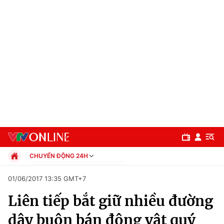
CHUYỂN ĐỘNG 24H
Chính trị
01/06/2017 13:35 GMT+7
Xã hội
Liên tiếp bắt giữ nhiều đường
Pháp luật
Chuyên mục
Kinh tế
dây buôn bán động vật quý
Thể thao