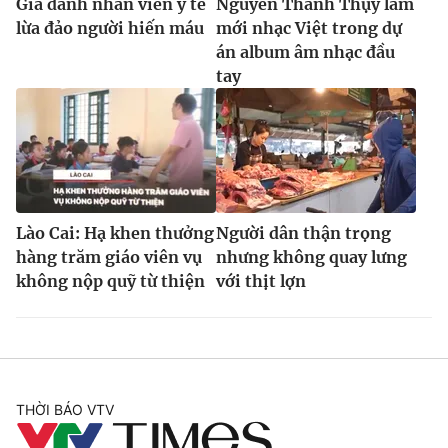
Giả danh nhân viên y tế
Nguyễn Thanh Thụy làm
lừa đảo người hiến máu
mới nhạc Việt trong dự
án album âm nhạc đầu
tay
Lào Cai: Hạ khen thưởng
Người dân thận trọng
hàng trăm giáo viên vụ
nhưng không quay lưng
không nộp quỹ từ thiện
với thịt lợn
THỜI BÁO VTV