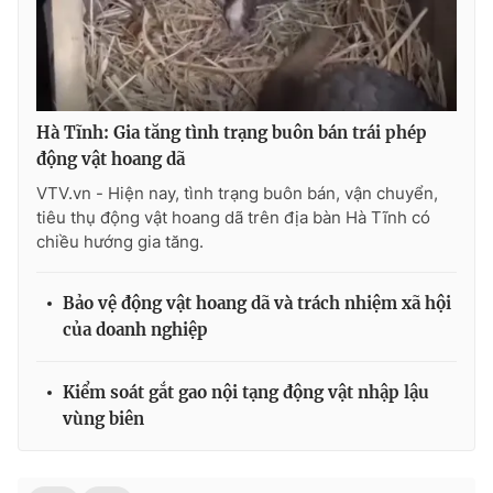
Photo
Infographic
Video
Shorts video
Hà Tĩnh: Gia tăng tình trạng buôn bán trái phép
động vật hoang dã
VTV Money
VTV Thể thao
VTV.vn - Hiện nay, tình trạng buôn bán, vận chuyển,
tiêu thụ động vật hoang dã trên địa bàn Hà Tĩnh có
VTV Sức khoẻ
Bất động sản
chiều hướng gia tăng.
Thị trường 24h
Tấm lòng Việt
Bảo vệ động vật hoang dã và trách nhiệm xã hội
của doanh nghiệp
VTV4
Vươn mình bằng AI
Kiểm soát gắt gao nội tạng động vật nhập lậu
VTV9
VTV8
vùng biên
Liên hệ tòa soạn
English