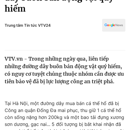
Chính trị
hiếm
Truyền hình
Văn hóa - Giải trí
Xã hội
Y tế
Trung tâm Tin tức VTV24
Đời sống
Pháp luật
Công nghệ
Giáo dục
Y tế
VTV.vn - Trong những ngày qua, liên tiếp
những đường dây buôn bán động vật quý hiếm,
Thế giới
có nguy cơ tuyệt chủng thuộc nhóm cần được ưu
Tin tức
tiên bảo vệ đã bị lực lượng công an triệt phá.
Kinh tế
Thế giới đó đây
Tài chính
Dữ liệu và đời sống
Tại Hà Nội, một đường dây mua bán cá thể hổ đã bị
Câu chuyện quốc tế
Thị trường
Công an quận Đống Đa mai phục, thu giữ 1 cá thể hổ
còn sống nặng hơn 200kg và một bao tải đựng xương
Truyền hình
Góc doanh nghiệp
sơn dương, gạc nai... 5 đối tượng bị bắt khai nhận đã