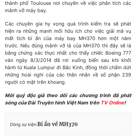
Phim VTV
thành phố Toulouse nơi chuyên về việc phân tích các
Giải trí
mảnh vỡ máy bay.
Hậu trường
Điện ảnh
Các chuyên gia hy vọng quá trình kiểm tra sẽ phát
Đời sống
Nhân vật
hiện ra những manh mối hữu ích cho việc giải mã vụ
Âm nhạc
Du lịch
Khán giả
mất tích bí ẩn của máy bay MH370 hơn một năm
Giáo dục
Sao
trước. Nếu đúng mảnh vỡ là của MH370 thì đây sẽ là
Làm đẹp
Giải sao mai
bằng chứng xác thực nhất cho thấy chiếc Boeing 777
Tuyển sinh
Công nghệ
vào ngày 8/3/2014 đã rơi xuống biển sau khi khởi
Chất lượng cuộc sống
Học trực tuyến
hành từ Kuala Lumpur đi Bắc Kinh, đồng thời chấm dứt
Hitech Công nghệ tương lai
những hoài nghi của các thân nhân về số phận 239
Giao lưu trực tuyến
người có mặt trên khoang.
Sản phẩm
Lịch phát sóng
Mời quý độc giả theo dõi các chương trình đã phát
Thị trường
sóng của Đài Truyền hình Việt Nam trên
TV Online
!
Tư vấn
Chuyên mục khác
Bí ẩn về MH370
Dòng sự kiện:
Emagazine
Podcast