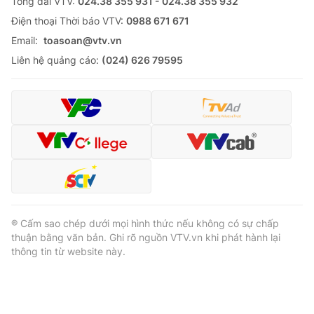
Tổng đài VTV:
024.38 355 931 - 024.38 355 932
Ðiện thoại Thời báo VTV:
0988 671 671
Email:
toasoan@vtv.vn
Liên hệ quảng cáo:
(024) 626 79595
® Cấm sao chép dưới mọi hình thức nếu không có sự chấp
thuận bằng văn bản. Ghi rõ nguồn VTV.vn khi phát hành lại
thông tin từ website này.