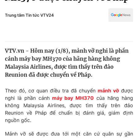
Chính trị
Truyền hình
Văn hóa - Giải trí
Trung tâm Tin tức VTV24
Xã hội
Y tế
Đời sống
Pháp luật
Công nghệ
Giáo dục
VTV.vn - Hôm nay (1/8), mảnh vỡ nghi là phần
Y tế
cánh máy bay MH370 của hãng hàng không
Malaysia Airlines, được tìm thấy trên đảo
Thế giới
Reunion đã được chuyển về Pháp.
Tin tức
Theo đó, cơ quan điều tra đã chuyển
mảnh vỡ
được
Kinh tế
nghi là phần cánh
máy bay MH370
của hãng hàng
Thế giới đó đây
Tài chính
không Malaysia Airlines, được tìm thấy trên đảo
Dữ liệu và đời sống
Câu chuyện quốc tế
Reunion về Pháp để chuẩn bị đánh giá, giám định
Thị trường
nguồn gốc.
Truyền hình
Góc doanh nghiệp
Mảnh vỡ sẽ được đưa tới một căn cứ quân sự gần