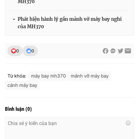
MH370
Ðiện thoại Thời báo VTV:
024.66 897 897
Email:
toasoan@vtv.vn
Phát hiện hành lý gần mảnh vỡ máy bay nghi
Liên hệ quảng cáo:
024-7300.7108
của MH370
0
0
Từ khóa:
máy bay mh370
mảnh vỡ máy bay
cánh máy bay
® Cấm sao chép dưới mọi hình thức nếu không có sự chấp
Bình luận
(
0
)
thuận bằng văn bản. Ghi rõ nguồn VTV.vn khi phát hành lại
thông tin từ website này.