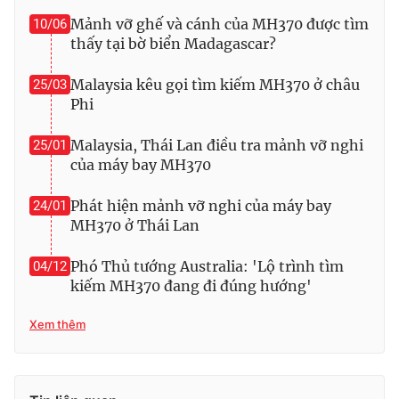
Mảnh vỡ ghế và cánh của MH370 được tìm
10/06
Photo
Infographic
thấy tại bờ biển Madagascar?
Video
Shorts video
Malaysia kêu gọi tìm kiếm MH370 ở châu
25/03
Phi
VTV Money
VTV Thể thao
Malaysia, Thái Lan điều tra mảnh vỡ nghi
25/01
của máy bay MH370
VTV Sức khoẻ
Bất động sản
Phát hiện mảnh vỡ nghi của máy bay
24/01
MH370 ở Thái Lan
Thị trường 24h
Tấm lòng Việt
Phó Thủ tướng Australia: 'Lộ trình tìm
04/12
kiếm MH370 đang đi đúng hướng'
VTV4
Vươn mình bằng AI
Xem thêm
VTV9
VTV8
Liên hệ tòa soạn
English