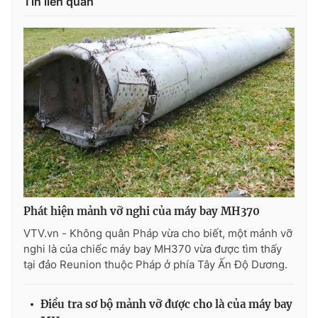
Tin liên quan
THỜI BÁO VTV
Theo dõi báo trên
Cơ quan chủ quản:
Đài Truyền hình Việt Nam
Cơ quan báo chí:
Thời báo VTV
Phát hiện mảnh vỡ nghi của máy bay MH370
Giấy phép hoạt động báo in và báo điện tử số 483/GP-BTTTT
cấp ngày 29/12/2023
VTV.vn - Không quân Pháp vừa cho biết, một mảnh vỡ
nghi là của chiếc máy bay MH370 vừa được tìm thấy
Tổng Biên tập:
Vũ Thanh Thủy
tại đảo Reunion thuộc Pháp ở phía Tây Ấn Độ Dương.
Phó Tổng Biên tập:
Nguyễn Thị Mỹ Hạnh, Phạm Quốc Thắng,
Nguyễn Trọng Ninh
Điều tra sơ bộ mảnh vỡ được cho là của máy bay
Tổng đài VTV:
024.38 355 931 - 024.38 355 932