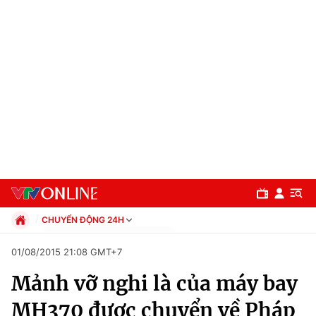
CHUYỂN ĐỘNG 24H
Chính trị
01/08/2015 21:08 GMT+7
Xã hội
Mảnh vỡ nghi là của máy bay
Pháp luật
Chuyên mục
Kinh tế
MH370 được chuyển về Pháp
Thể thao