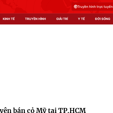
Truyền hình trực tuyến
KINH TẾ
TRUYỀN HÌNH
GIẢI TRÍ
Y TẾ
ĐỜI SỐNG
Pháp luật
Y tế
Truyền hình
Multimedia
Phim VTV
Video
Hậu trường
Shorts video
Nhân vật
Podcast
Khán giả
EMagazine
Giải sao mai
Photo
uyên bán cỏ Mỹ tại TP.HCM
Infographic