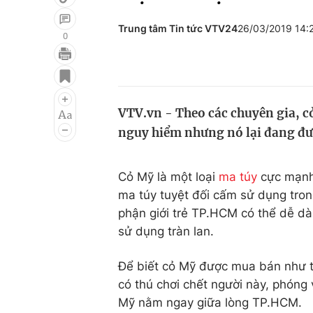
Trung tâm Tin tức VTV24
26/03/2019 14
0
Giải trí
Đời sống
Điện ảnh
Du lịch
VTV.vn - Theo các chuyên gia, cỏ
Âm nhạc
Làm đẹp
nguy hiểm nhưng nó lại đang đượ
Sao
Chất lượng cuộc sốn
Cỏ Mỹ là một loại
ma túy
cực mạnh
ma túy tuyệt đối cấm sử dụng tron
phận giới trẻ TP.HCM có thể dễ d
sử dụng tràn lan.
Để biết cỏ Mỹ được mua bán như t
có thú chơi chết người này, phóng
Mỹ nằm ngay giữa lòng TP.HCM.