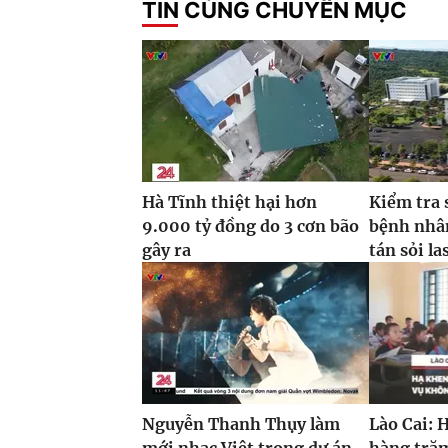
TIN CÙNG CHUYÊN MỤC
Hà Tĩnh thiệt hại hơn
Kiểm tra 
9.000 tỷ đồng do 3 cơn bão
bệnh nhâ
gây ra
tán sỏi la
Nguyễn Thanh Thụy làm
Lào Cai: 