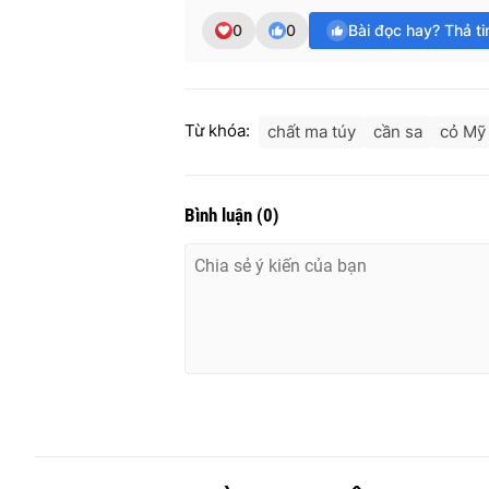
0
0
Bài đọc hay? Thả t
Từ khóa:
chất ma túy
cần sa
cỏ Mỹ
Bình luận
(
0
)