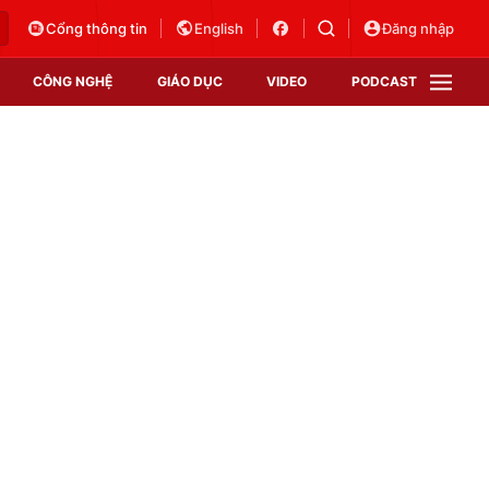
Cổng thông tin
English
Đăng nhập
CÔNG NGHỆ
GIÁO DỤC
VIDEO
PODCAST
VTV Money
VTV Thể thao
VTV Sức khoẻ
Bất động sản
Thị trường 24h
Tấm lòng Việt
Vươn mình bằng AI
VTV4
VTV8
VTV9
Lịch phát sóng
Giao lưu trực tuyến
Sự kiện