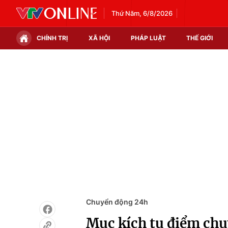
Thứ Năm, 6/8/2026
CHÍNH TRỊ
XÃ HỘI
PHÁP LUẬT
THẾ GIỚI
Chính trị
Xã hội
Thế giới
Kinh tế
Tin tức
Tài chính
Thế giới đó đây
Thị trường
Câu chuyện quốc tế
Góc doanh nghiệp
Dữ liệu và đời sống
Chuyển động 24h
Mục kích tụ điểm ch