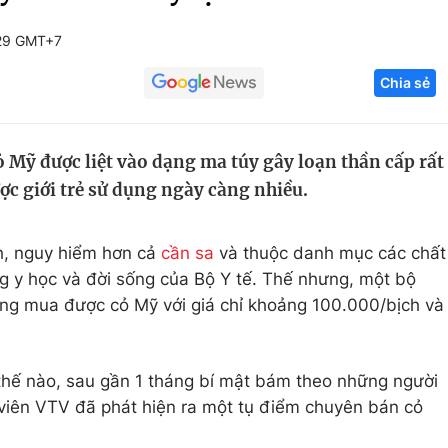
Góc ảnh
:29 GMT+7
Chia sẻ
Giáo dục
Công nghệ
Tuyển sinh
Hitech Công ng
 Mỹ được liệt vào dạng ma túy gây loạn thần cấp rất
Học trực tuyến
Sản phẩm
c giới trẻ sử dụng ngày càng nhiều.
g
Thị trường
Tư vấn
, nguy hiểm hơn cả
cần sa
và thuộc danh mục các chất
g y học và đời sống của Bộ Y tế. Thế nhưng, một bộ
àng mua được cỏ Mỹ với giá chỉ khoảng 100.000/bịch và
hế nào, sau gần 1 tháng bí mật bám theo những người
 viên VTV đã phát hiện ra một tụ điểm chuyên bán cỏ