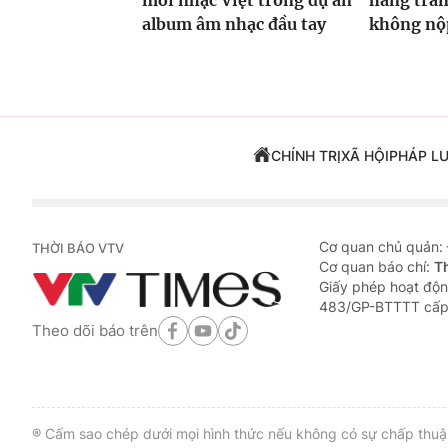
mới nhạc Việt trong dự án
hàng trăm
album âm nhạc đầu tay
không nộp
CHÍNH TRỊ
XÃ HỘI
PHÁP L
Cơ quan chủ quản:
THỜI BÁO VTV
Cơ quan báo chí:
T
Giấy phép hoạt độn
483/GP-BTTTT cấp
Theo dõi báo trên
® Cấm sao chép dưới mọi hình thức nếu không có sự chấp thuận 