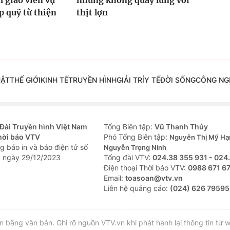
 giáo viên vụ
nhưng không quay lưng với
 quỹ từ thiện
thịt lợn
UẬT
THẾ GIỚI
KINH TẾ
TRUYỀN HÌNH
GIẢI TRÍ
Y TẾ
ĐỜI SỐNG
CÔNG NG
Đài Truyền hình Việt Nam
Tổng Biên tập:
Vũ Thanh Thủy
hời báo VTV
Phó Tổng Biên tập:
Nguyễn Thị Mỹ Hạ
g báo in và báo điện tử số
Nguyễn Trọng Ninh
 ngày 29/12/2023
Tổng đài VTV:
024.38 355 931 - 024
Ðiện thoại Thời báo VTV:
0988 671 6
Email:
toasoan@vtv.vn
Liên hệ quảng cáo:
(024) 626 79595
bằng văn bản. Ghi rõ nguồn VTV.vn khi phát hành lại thông tin từ w