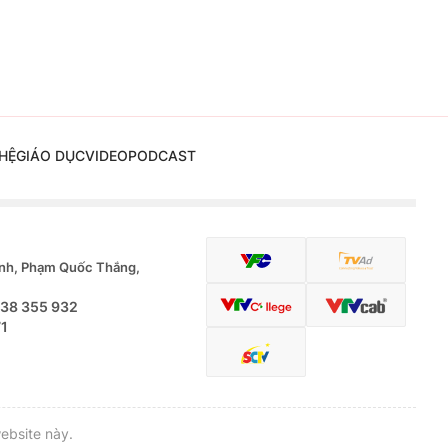
HỆ
GIÁO DỤC
VIDEO
PODCAST
nh, Phạm Quốc Thắng,
.38 355 932
71
ebsite này.