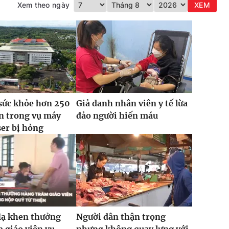
Xem theo ngày
XEM
sức khỏe hơn 250
Giả danh nhân viên y tế lừa
n trong vụ máy
đảo người hiến máu
ser bị hỏng
Hạ khen thưởng
Người dân thận trọng