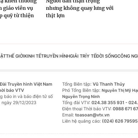
Hạ khen thưởng
Người dân thận trọng
 giáo viên vụ
nhưng không quay lưng với
 quỹ từ thiện
thịt lợn
UẬT
THẾ GIỚI
KINH TẾ
TRUYỀN HÌNH
GIẢI TRÍ
Y TẾ
ĐỜI SỐNG
CÔNG NG
Đài Truyền hình Việt Nam
Tổng Biên tập:
Vũ Thanh Thủy
hời báo VTV
Phó Tổng Biên tập:
Nguyễn Thị Mỹ Hạ
g báo in và báo điện tử số
Nguyễn Trọng Ninh
 ngày 29/12/2023
Tổng đài VTV:
024.38 355 931 - 024
Ðiện thoại Thời báo VTV:
0988 671 6
Email:
toasoan@vtv.vn
Liên hệ quảng cáo:
(024) 626 79595