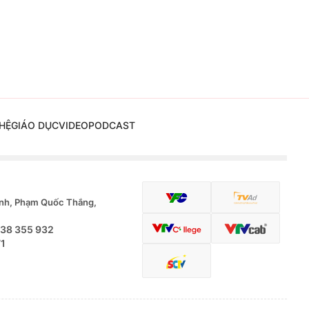
HỆ
GIÁO DỤC
VIDEO
PODCAST
nh, Phạm Quốc Thắng,
.38 355 932
71