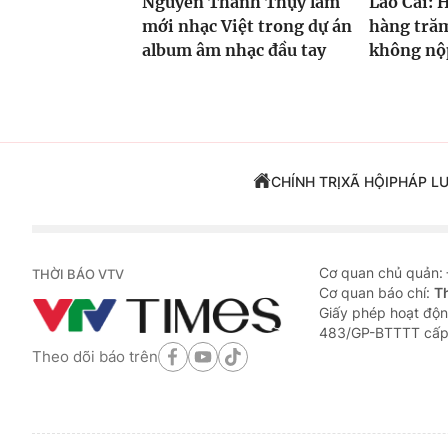
Nguyễn Thanh Thụy làm
Lào Cai: 
mới nhạc Việt trong dự án
hàng trăm
album âm nhạc đầu tay
không nộp
CHÍNH TRỊ
XÃ HỘI
PHÁP L
Cơ quan chủ quản:
THỜI BÁO VTV
Cơ quan báo chí:
T
Giấy phép hoạt độn
483/GP-BTTTT cấp
Theo dõi báo trên