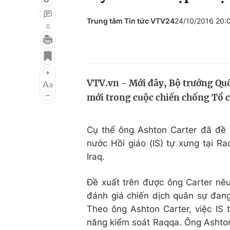
Trung tâm Tin tức VTV24
24/10/2016 20
0
Giải trí
Đời sống
Điện ảnh
Du lịch
VTV.vn - Mới đây, Bộ trưởng Quố
Âm nhạc
Làm đẹp
mới trong cuộc chiến chống Tổ c
Sao
Chất lượng cuộc sốn
Cụ thể ông Ashton Carter đã đề 
nước Hồi giáo (IS) tự xưng tại Ra
Iraq.
Đề xuất trên được ông Carter nêu 
đánh giá chiến dịch quân sự đang 
Theo ông Ashton Carter, việc IS 
năng kiểm soát Raqqa. Ông Ashton