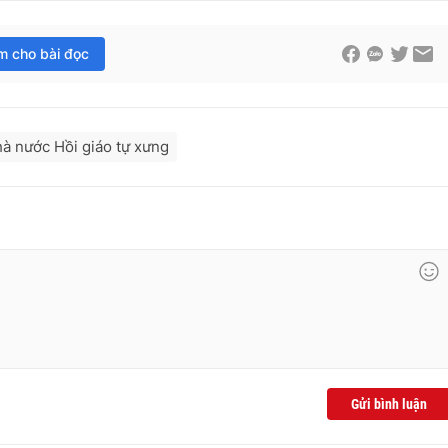
im cho bài đọc
à nước Hồi giáo tự xưng
Gửi bình luận