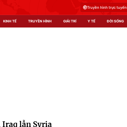
Truyền hình trực tuyến
KINH TẾ
TRUYỀN HÌNH
GIẢI TRÍ
Y TẾ
ĐỜI SỐNG
Pháp luật
Y tế
Truyền hình
Multimedia
Phim VTV
Video
Hậu trường
Shorts video
Nhân vật
Podcast
Khán giả
EMagazine
Giải sao mai
Photo
 Iraq lẫn Syria
Infographic