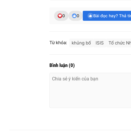
0
0
Bài đọc hay? Thả t
Từ khóa:
khủng bố
ISIS
Tổ chức Nh
Bình luận
(
0
)