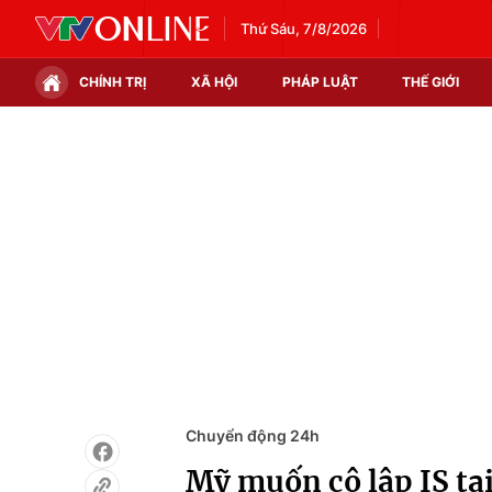
Thứ Sáu, 7/8/2026
CHÍNH TRỊ
XÃ HỘI
PHÁP LUẬT
THẾ GIỚI
Chính trị
Xã hội
Thế giới
Kinh tế
Tin tức
Tài chính
Thế giới đó đây
Thị trường
Câu chuyện quốc tế
Góc doanh nghiệp
Dữ liệu và đời sống
Chuyển động 24h
Mỹ muốn cô lập IS tại