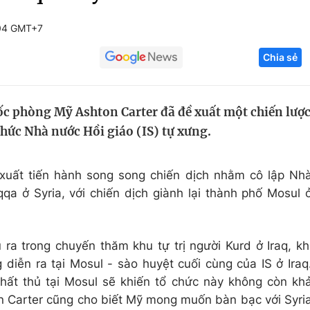
Góc ảnh
:04 GMT+7
Chia sẻ
Giáo dục
Công nghệ
Tuyển sinh
Hitech Công ng
c phòng Mỹ Ashton Carter đã đề xuất một chiến lượ
Học trực tuyến
Sản phẩm
hức Nhà nước Hồi giáo (IS) tự xưng.
g
Thị trường
Tư vấn
xuất tiến hành song song chiến dịch nhằm cô lập Nh
qqa ở Syria, với chiến dịch giành lại thành phố Mosul 
ra trong chuyến thăm khu tự trị người Kurd ở Iraq, kh
diễn ra tại Mosul - sào huyệt cuối cùng của IS ở Iraq
thất thủ tại Mosul sẽ khiến tổ chức này không còn kh
 Carter cũng cho biết Mỹ mong muốn bàn bạc với Syri