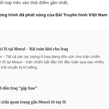
ối hợp trên vào thời điểm gần nhất.
ơng trình đã phát sóng của Đài Truyền hình Việt Nam
ùi IS tại Mosul - Bài toán khó cho Iraq
n - Tất cả các lực lượng ở Iraq đang dồn sức cho trận chiến
ùi IS tại Mosul - trận chiến bắt đầu hồi đầu tuần qua sau nhiều
trời chuẩn bị kĩ lưỡng.
i dân Iraq "gặp họa"
ị trấn quan trọng gần Mosul từ tay IS