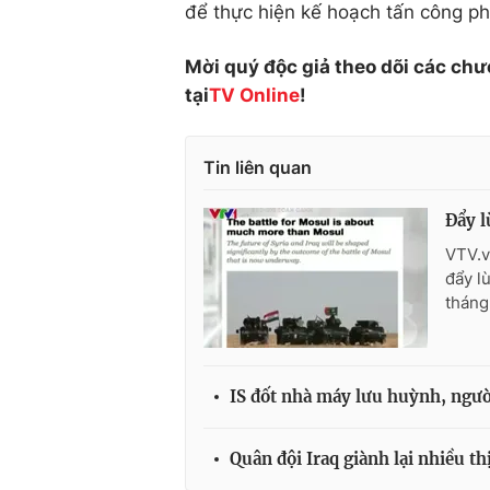
để thực hiện kế hoạch tấn công ph
Mời quý độc giả theo dõi các chư
tại
TV Online
!
Tin liên quan
Đẩy l
VTV.v
đẩy l
tháng 
IS đốt nhà máy lưu huỳnh, ngườ
Quân đội Iraq giành lại nhiều th