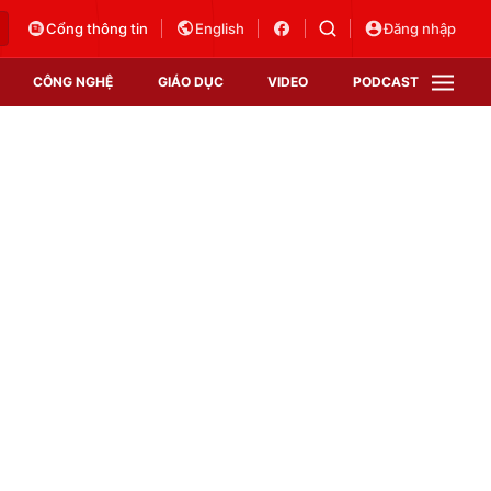
Cổng thông tin
English
Đăng nhập
CÔNG NGHỆ
GIÁO DỤC
VIDEO
PODCAST
VTV Money
VTV Thể thao
VTV Sức khoẻ
Bất động sản
Thị trường 24h
Tấm lòng Việt
Vươn mình bằng AI
VTV4
VTV8
VTV9
Lịch phát sóng
Giao lưu trực tuyến
Sự kiện