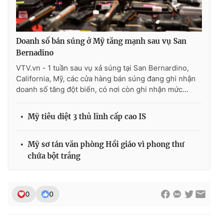
Photo
Infographic
Doanh số bán súng ở Mỹ tăng mạnh sau vụ San
Video
Shorts video
Bernadino
VTV.vn - 1 tuần sau vụ xả súng tại San Bernardino,
VTV Money
VTV Thể thao
California, Mỹ, các cửa hàng bán súng đang ghi nhận
doanh số tăng đột biến, có nơi còn ghi nhận mức...
VTV Sức khoẻ
Bất động sản
Mỹ tiêu diệt 3 thủ lĩnh cấp cao IS
Thị trường 24h
Tấm lòng Việt
Mỹ sơ tán văn phòng Hồi giáo vì phong thư
chứa bột trắng
VTV4
Vươn mình bằng AI
VTV9
VTV8
0
0
Liên hệ tòa soạn
English