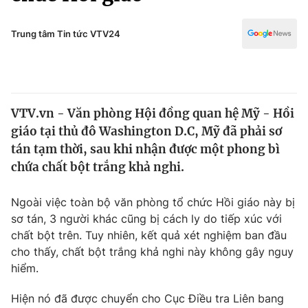
Chính trị
Truyền hình
Văn hóa - Giải trí
Trung tâm Tin tức VTV24
Xã hội
Y tế
Đời sống
Pháp luật
Công nghệ
Giáo dục
VTV.vn - Văn phòng Hội đồng quan hệ Mỹ - Hồi
Y tế
giáo tại thủ đô Washington D.C, Mỹ đã phải sơ
tán tạm thời, sau khi nhận được một phong bì
Thế giới
chứa chất bột trắng khả nghi.
Tin tức
Ngoài việc toàn bộ văn phòng tổ chức Hồi giáo này bị
Kinh tế
sơ tán, 3 người khác cũng bị cách ly do tiếp xúc với
Thế giới đó đây
Tài chính
chất bột trên. Tuy nhiên, kết quả xét nghiệm ban đầu
Dữ liệu và đời sống
Câu chuyện quốc tế
cho thấy, chất bột trắng khả nghi này không gây nguy
Thị trường
hiểm.
Truyền hình
Góc doanh nghiệp
Hiện nó đã được chuyển cho Cục Điều tra Liên bang