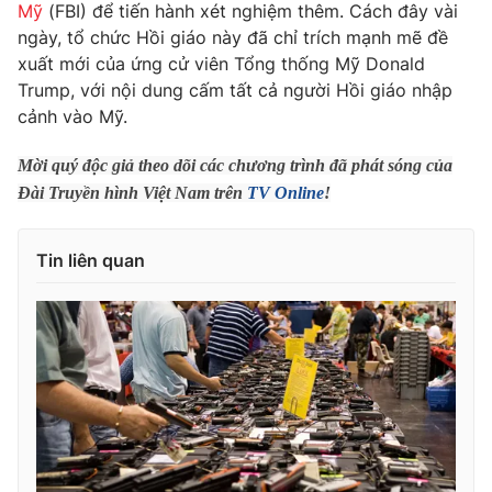
Phim VTV
Mỹ
(FBI) để tiến hành xét nghiệm thêm. Cách đây vài
Giải trí
ngày, tổ chức Hồi giáo này đã chỉ trích mạnh mẽ đề
Hậu trường
xuất mới của ứng cử viên Tổng thống Mỹ Donald
Điện ảnh
Đời sống
Trump, với nội dung cấm tất cả người Hồi giáo nhập
Nhân vật
Âm nhạc
cảnh vào Mỹ.
Du lịch
Khán giả
Giáo dục
Sao
Mời quý độc giả theo dõi các chương trình đã phát sóng của
Làm đẹp
Giải sao mai
Đài Truyền hình Việt Nam trên
TV Online
!
Tuyển sinh
Công nghệ
Chất lượng cuộc sống
Học trực tuyến
Hitech Công nghệ tương lai
Tin liên quan
Giao lưu trực tuyến
Sản phẩm
Lịch phát sóng
Thị trường
Tư vấn
Chuyên mục khác
Emagazine
Podcast