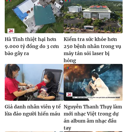
Ðiện thoại Thời báo VTV:
024.66 897 897
Email:
toasoan@vtv.vn
Liên hệ quảng cáo:
024-7300.7108
Hà Tĩnh thiệt hại hơn
Kiểm tra sức khỏe hơn
9.000 tỷ đồng do 3 cơn
250 bệnh nhân trong vụ
bão gây ra
máy tán sỏi laser bị
hỏng
® Cấm sao chép dưới mọi hình thức nếu không có sự chấp
Giả danh nhân viên y tế
Nguyễn Thanh Thụy làm
thuận bằng văn bản. Ghi rõ nguồn VTV.vn khi phát hành lại
lừa đảo người hiến máu
mới nhạc Việt trong dự
thông tin từ website này.
án album âm nhạc đầu
tay