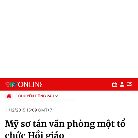
CHUYỂN ĐỘNG 24H
Chính trị
11/12/2015 15:09 GMT+7
Xã hội
Mỹ sơ tán văn phòng một tổ
Pháp luật
Chuyên mục
Kinh tế
chức Hồi giáo
Thể thao