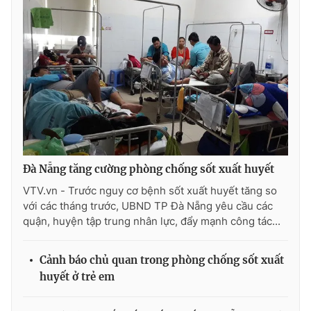
Ðiện thoại Thời báo VTV:
024.66 897 897
Email:
toasoan@vtv.vn
Liên hệ quảng cáo:
024-7300.7108
Đà Nẵng tăng cường phòng chống sốt xuất huyết
VTV.vn - Trước nguy cơ bệnh sốt xuất huyết tăng so
với các tháng trước, UBND TP Đà Nẵng yêu cầu các
quận, huyện tập trung nhân lực, đẩy mạnh công tác...
® Cấm sao chép dưới mọi hình thức nếu không có sự chấp
thuận bằng văn bản. Ghi rõ nguồn VTV.vn khi phát hành lại
Cảnh báo chủ quan trong phòng chống sốt xuất
thông tin từ website này.
huyết ở trẻ em