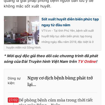
quăng là giải pháp phòng bệnh người dân lưu ý để
không mắc sốt xuất huyết.
Photo
Infographic
Sốt xuất huyết diễn biến phức tạp
Video
Shorts video
ngay từ đầu năm
VTV.vn - Tại tỉnh Phú Yên, bệnh sốt xuất
VTV Money
VTV Thể thao
huyết tiếp tục diễn biến phức tạp trong
những ngày đầu năm 2019, đặc biệt là ở
huyện miền núi Sông Hinh.
VTV Sức khoẻ
Bất động sản
* Mời quý độc giả theo dõi các chương trình đã phát
sóng của Đài Truyền hình Việt Nam trên
TV Online
!
Thị trường 24h
Tấm lòng Việt
VTV4
Vươn mình bằng AI
Nguy cơ dịch bệnh bùng phát trở
Dòng sự
kiện:
lại...
VTV9
VTV8
Đề phòng bệnh cúm mùa trong thời tiết
27/02
Liên hệ tòa soạn
English