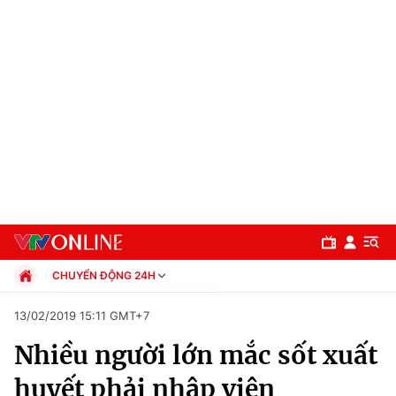
CHUYỂN ĐỘNG 24H
Chính trị
13/02/2019 15:11 GMT+7
Xã hội
Nhiều người lớn mắc sốt xuất
Pháp luật
Chuyên mục
Kinh tế
huyết phải nhập viện
Thể thao