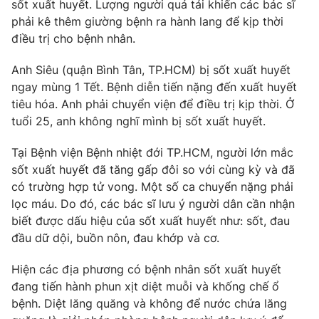
Phim VTV
sốt xuất huyết. Lượng người quá tải khiến các bác sĩ
Giải trí
phải kê thêm giường bệnh ra hành lang để kịp thời
Hậu trường
điều trị cho bệnh nhân.
Điện ảnh
Đời sống
Nhân vật
Anh Siêu (quận Bình Tân, TP.HCM) bị sốt xuất huyết
Âm nhạc
Du lịch
ngay mùng 1 Tết. Bệnh diễn tiến nặng đến xuất huyết
Khán giả
Giáo dục
Sao
tiêu hóa. Anh phải chuyển viện để điều trị kịp thời. Ở
Làm đẹp
Giải sao mai
tuổi 25, anh không nghĩ mình bị sốt xuất huyết.
Tuyển sinh
Công nghệ
Chất lượng cuộc sống
Tại Bệnh viện Bệnh nhiệt đới TP.HCM, người lớn mắc
Học trực tuyến
Hitech Công nghệ tương lai
sốt xuất huyết đã tăng gấp đôi so với cùng kỳ và đã
Giao lưu trực tuyến
có trường hợp tử vong. Một số ca chuyển nặng phải
Sản phẩm
lọc máu. Do đó, các bác sĩ lưu ý người dân cần nhận
biết được dấu hiệu của sốt xuất huyết như: sốt, đau
Lịch phát sóng
Thị trường
đầu dữ dội, buồn nôn, đau khớp và cơ.
Tư vấn
Hiện các địa phương có bệnh nhân sốt xuất huyết
Chuyên mục khác
đang tiến hành phun xịt diệt muỗi và khống chế ổ
Emagazine
Podcast
bệnh. Diệt lăng quăng và không để nước chứa lăng