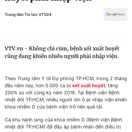
Chính trị
Truyền hình
Văn hóa - Giải trí
Trung tâm Tin tức VTV24
Xã hội
Y tế
Đời sống
Pháp luật
Công nghệ
Giáo dục
VTV.vn - Không chỉ cúm, bệnh sốt xuất huyết
Y tế
cũng đang khiến nhiều người phải nhập viện.
Thế giới
Theo Trung tâm Y tế Dự phòng TP.HCM, trong 2 tháng
Tin tức
đầu năm nay, hơn 5.000 ca bị
sốt xuất huyết
, tăng
Kinh tế
200% so với cùng kỳ năm 2018. Tại Bệnh viện Bệnh
Thế giới đó đây
Tài chính
nhiệt đới TP.HCM, nhiều người lớn ồ ạt nhập viện khiến
Dữ liệu và đời sống
Câu chuyện quốc tế
khoa nhiễm D của bệnh viện trở nên quá tải.
Thị trường
Cả khu hành lang của khoa nhiễm D (Bệnh viện Bệnh
Truyền hình
Góc doanh nghiệp
nhiệt đới TP.HCM) đã đầy ắp bệnh nhân đến điều trị