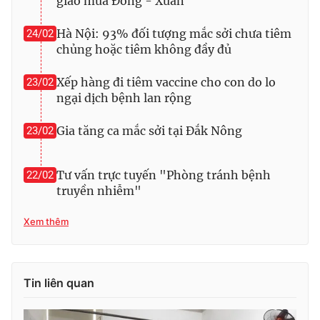
giao mùa Đông - Xuân
Hà Nội: 93% đối tượng mắc sởi chưa tiêm
24/02
chủng hoặc tiêm không đầy đủ
THỜI BÁO VTV
Xếp hàng đi tiêm vaccine cho con do lo
23/02
ngại dịch bệnh lan rộng
Gia tăng ca mắc sởi tại Đắk Nông
23/02
Theo dõi báo trên
Tư vấn trực tuyến "Phòng tránh bệnh
22/02
Cơ quan chủ quản:
Đài Truyền hình Việt Nam
truyền nhiễm"
Cơ quan báo chí:
Thời báo VTV
Giấy phép hoạt động báo in và báo điện tử số 483/GP-BTTTT
Xem thêm
cấp ngày 29/12/2023
Tổng Biên tập:
Vũ Thanh Thủy
Phó Tổng Biên tập:
Nguyễn Thị Mỹ Hạnh, Phạm Quốc Thắng,
Tin liên quan
Nguyễn Trọng Ninh
Tổng đài VTV:
024.38 355 931 - 024.38 355 932