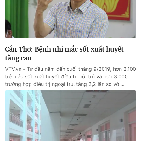
Tin tức
Kinh tế
Thế giới đó đây
Tài chính
Dữ liệu và đời sống
Câu chuyện quốc tế
Thị trường
Cần Thơ: Bệnh nhi mắc sốt xuất huyết
Truyền hình
Góc doanh nghiệp
tăng cao
Phim VTV
Giải trí
VTV.vn - Từ đầu năm đến cuối tháng 9/2019, hơn 2.100
Hậu trường
trẻ mắc sốt xuất huyết điều trị nội trú và hơn 3.000
Điện ảnh
trường hợp điều trị ngoại trú, tăng 2,2 lần so với...
Đời sống
Nhân vật
Âm nhạc
Du lịch
Khán giả
Giáo dục
Sao
Làm đẹp
Giải sao mai
Tuyển sinh
Công nghệ
Chất lượng cuộc sống
Học trực tuyến
Hitech Công nghệ tương lai