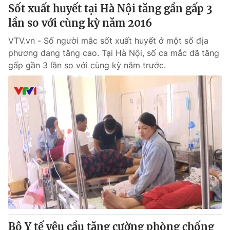
Sốt xuất huyết tại Hà Nội tăng gần gấp 3
lần so với cùng kỳ năm 2016
® Cấm sao chép dưới mọi hình thức nếu không có sự chấp
thuận bằng văn bản. Ghi rõ nguồn VTV.vn khi phát hành lại
VTV.vn - Số người mắc sốt xuất huyết ở một số địa
thông tin từ website này.
phương đang tăng cao. Tại Hà Nội, số ca mắc đã tăng
gấp gần 3 lần so với cùng kỳ năm trước.
Bộ Y tế yêu cầu tăng cường phòng chống