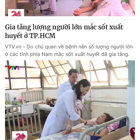
Thị trường 24h
Tấm lòng Việt
VTV4
Vươn mình bằng AI
Gia tăng lượng người lớn mắc sốt xuất
huyết ở TP.HCM
VTV9
VTV8
VTV.vn - Do chủ quan về bệnh nên số lượng người lớn
ở các tỉnh phía Nam mắc sốt xuất huyết đã gia tăng.
Liên hệ tòa soạn
English
THỜI BÁO VTV
Theo dõi báo trên
Cơ quan chủ quản:
Đài Truyền hình Việt Nam
Cơ quan báo chí:
Thời báo VTV