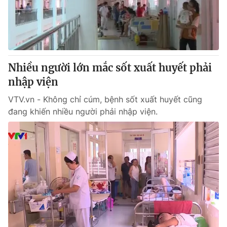
Giao lưu trực tuyến
Sản phẩm
Lịch phát sóng
Thị trường
Tư vấn
Nhiều người lớn mắc sốt xuất huyết phải
Chuyên mục khác
nhập viện
Emagazine
Podcast
VTV.vn - Không chỉ cúm, bệnh sốt xuất huyết cũng
đang khiến nhiều người phải nhập viện.
Photo
Infographic
Video
Shorts video
VTV Money
VTV Thể thao
VTV Sức khoẻ
Bất động sản