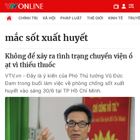
CHÍNH TRỊ
XÃ HỘI
PHÁP LUẬT
THẾ GIỚI
KINH TẾ
TRUYỀ
mắc sốt xuất huyết
Chuyên mục
Không để xảy ra tình trạng chuyển viện ồ
Chính trị
ạt vì thiếu thuốc
VTV.vn - Đây là ý kiến của Phó Thủ tướng Vũ Đức
Xã hội
Đam trong buổi làm việc về phòng chống sốt xuất
huyết vào sáng 30/6 tại TP Hồ Chí Minh.
Pháp luật
Y tế
Thế giới