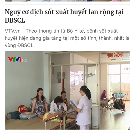
Giấy phép hoạt động báo in và báo điện tử số 483/GP-BTTTT
cấp ngày 29/12/2023
Nguy cơ dịch sốt xuất huyết lan rộng tại
Tổng Biên tập:
ĐBSCL
Vũ Thanh Thủy
Phó Tổng Biên tập:
Nguyễn Thị Mỹ Hạnh, Phạm Quốc Thắng,
VTV.vn - Theo thông tin từ Bộ Y tế, bệnh sốt xuất
Nguyễn Trọng Ninh
huyết hiện đang gia tăng tại một số tỉnh, thành, nhất là
Tổng đài VTV:
024.38 355 931 - 024.38 355 932
vùng ĐBSCL.
Ðiện thoại Thời báo VTV:
024.66 897 897
Email:
toasoan@vtv.vn
Liên hệ quảng cáo:
024-7300.7108