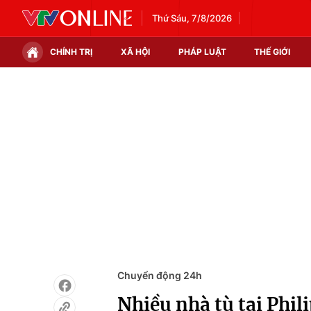
Thứ Sáu, 7/8/2026
CHÍNH TRỊ
XÃ HỘI
PHÁP LUẬT
THẾ GIỚI
Chính trị
Xã hội
Thế giới
Kinh tế
Tin tức
Tài chính
Thế giới đó đây
Thị trường
Câu chuyện quốc tế
Góc doanh nghiệp
Dữ liệu và đời sống
Chuyển động 24h
Nhiều nhà tù tại Phil