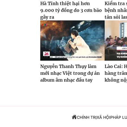
Hà Tĩnh thiệt hại hơn
Kiểm tra 
9.000 tỷ đồng do 3 cơn bão
bệnh nhâ
gây ra
tán sỏi la
Nguyễn Thanh Thụy làm
Lào Cai: 
mới nhạc Việt trong dự án
hàng trăm
album âm nhạc đầu tay
không nộp
CHÍNH TRỊ
XÃ HỘI
PHÁP L