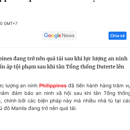
Góc ảnh
50 GMT+7
Giáo dục
Công nghệ
Chia sẻ
Tuyển sinh
Hitech Công ng
Học trực tuyến
Sản phẩm
pines đang trở nên quá tải sau khi lực lượng an ninh
g
Thị trường
rấn áp tội phạm sau khi tân Tổng thống Duterte lên
Tư vấn
ực lượng an ninh
Philippines
đã tiến hành hàng trăm v
nhằm đảm bảo an ninh xã hội sau khi tân Tổng thốn
, chính bởi các biện pháp này mà nhiều nhà tù tại cá
ủ đô Manila đang trở nên quá tải.