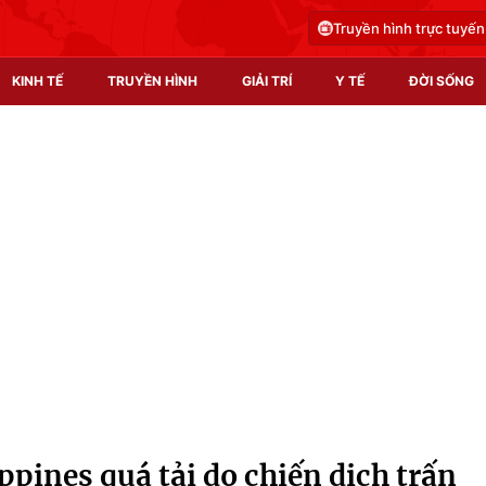
Truyền hình trực tuyến
KINH TẾ
TRUYỀN HÌNH
GIẢI TRÍ
Y TẾ
ĐỜI SỐNG
Pháp luật
Y tế
Truyền hình
Multimedia
Phim VTV
Video
Hậu trường
Shorts video
Nhân vật
Podcast
Khán giả
EMagazine
Giải sao mai
Photo
ippines quá tải do chiến dịch trấn
Infographic