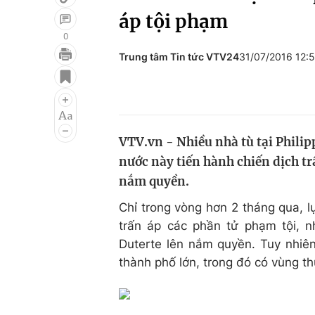
áp tội phạm
0
Trung tâm Tin tức VTV24
31/07/2016 12:
Giải trí
Đời sống
Điện ảnh
Du lịch
Âm nhạc
Làm đẹp
VTV.vn - Nhiều nhà tù tại Philip
Sao
Chất lượng cuộc sốn
nước này tiến hành chiến dịch t
nắm quyền.
Chỉ trong vòng hơn 2 tháng qua, l
trấn áp các phần tử phạm tội, 
Duterte lên nắm quyền. Tuy nhiên
thành phố lớn, trong đó có vùng th