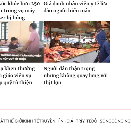
sức khỏe hơn 250
Giả danh nhân viên y tế lừa
n trong vụ máy
đảo người hiến máu
ser bị hỏng
Hạ khen thưởng
Người dân thận trọng
 giáo viên vụ
nhưng không quay lưng với
 quỹ từ thiện
thịt lợn
UẬT
THẾ GIỚI
KINH TẾ
TRUYỀN HÌNH
GIẢI TRÍ
Y TẾ
ĐỜI SỐNG
CÔNG NG