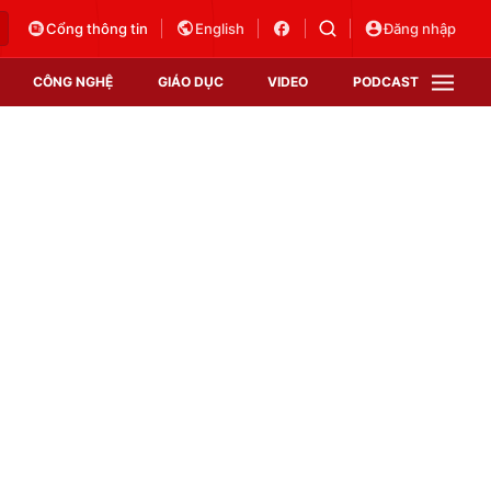
Cổng thông tin
English
Đăng nhập
CÔNG NGHỆ
GIÁO DỤC
VIDEO
PODCAST
VTV Money
VTV Thể thao
VTV Sức khoẻ
Bất động sản
Thị trường 24h
Tấm lòng Việt
Vươn mình bằng AI
VTV4
VTV8
VTV9
Lịch phát sóng
Giao lưu trực tuyến
Sự kiện