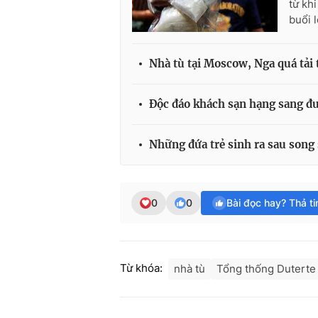
từ kh
buổi 
Nhà tù tại Moscow, Nga quá tải
Độc đáo khách sạn hạng sang đượ
Những đứa trẻ sinh ra sau song 
0
0
Bài đọc hay? Thả t
Từ khóa:
nhà tù
Tổng thống Duterte