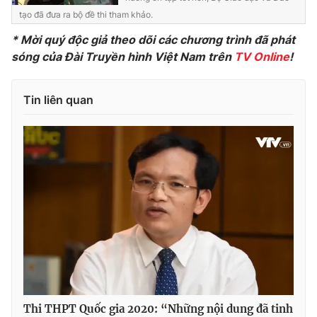
tạo đã đưa ra bộ đề thi tham khảo.
* Mời quý độc giả theo dõi các chương trình đã phát
sóng của Đài Truyền hình Việt Nam trên
TV Online
!
THỜI BÁO VTV
Tin liên quan
Theo dõi báo trên
Cơ quan chủ quản:
Đài Truyền hình Việt Nam
Cơ quan báo chí:
Thời báo VTV
Giấy phép hoạt động báo in và báo điện tử số 483/GP-BTTTT
cấp ngày 29/12/2023
Tổng Biên tập:
Vũ Thanh Thủy
Phó Tổng Biên tập:
Nguyễn Thị Mỹ Hạnh, Phạm Quốc Thắng,
Nguyễn Trọng Ninh
Tổng đài VTV:
024.38 355 931 - 024.38 355 932
Thi THPT Quốc gia 2020: “Những nội dung đã tinh