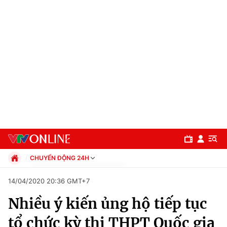
CHUYỂN ĐỘNG 24H
Chính trị
14/04/2020 20:36 GMT+7
Xã hội
Nhiều ý kiến ủng hộ tiếp tục
Pháp luật
Chuyên mục
Kinh tế
tổ chức kỳ thi THPT Quốc gia
Thể thao