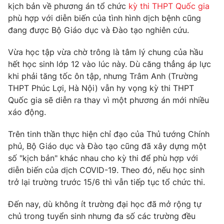
Phim VTV
kịch bản về phương án tổ chức
kỳ thi THPT Quốc gia
Giải trí
phù hợp với diễn biến của tình hình dịch bệnh cũng
Hậu trường
đang được Bộ Giáo dục và Đào tạo nghiên cứu.
Điện ảnh
Đời sống
Nhân vật
Âm nhạc
Vừa học tập vừa chờ trông là tâm lý chung của hầu
Du lịch
Khán giả
hết học sinh lớp 12 vào lúc này. Dù căng thẳng áp lực
Giáo dục
Sao
khi phải tăng tốc ôn tập, nhưng Trâm Anh (Trường
Làm đẹp
Giải sao mai
THPT Phúc Lợi, Hà Nội) vẫn hy vọng kỳ thi THPT
Tuyển sinh
Công nghệ
Quốc gia sẽ diễn ra thay vì một phương án mới nhiều
Chất lượng cuộc sống
Học trực tuyến
xáo động.
Hitech Công nghệ tương lai
Giao lưu trực tuyến
Trên tinh thần thực hiện chỉ đạo của Thủ tướng Chính
Sản phẩm
phủ, Bộ Giáo dục và Đào tạo cũng đã xây dựng một
Lịch phát sóng
số "kịch bản" khác nhau cho kỳ thi để phù hợp với
Thị trường
diễn biến của dịch COVID-19. Theo đó, nếu học sinh
Tư vấn
trở lại trường trước 15/6 thì vẫn tiếp tục tổ chức thi.
Chuyên mục khác
Đến nay, dù không ít trường đại học đã mở rộng tự
Emagazine
Podcast
chủ trong tuyển sinh nhưng đa số các trường đều