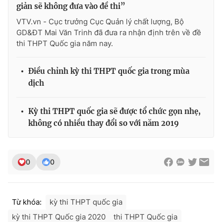
Ðiện thoại Thời báo VTV:
024.66 897 897
giản sẽ không đưa vào đề thi”
Email:
toasoan@vtv.vn
VTV.vn - Cục trưởng Cục Quản lý chất lượng, Bộ
GD&ĐT Mai Văn Trinh đã đưa ra nhận định trên về đề
Liên hệ quảng cáo:
024-7300.7108
thi THPT Quốc gia năm nay.
Điều chỉnh kỳ thi THPT quốc gia trong mùa
dịch
Kỳ thi THPT quốc gia sẽ được tổ chức gọn nhẹ,
không có nhiều thay đổi so với năm 2019
0
0
® Cấm sao chép dưới mọi hình thức nếu không có sự chấp
thuận bằng văn bản. Ghi rõ nguồn VTV.vn khi phát hành lại
thông tin từ website này.
Từ khóa:
kỳ thi THPT quốc gia
kỳ thi THPT Quốc gia 2020
thi THPT Quốc gia