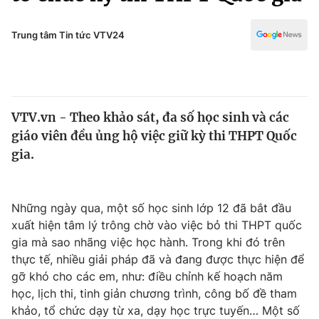
Chính trị
Truyền hình
Văn hóa - Giải trí
Trung tâm Tin tức VTV24
Xã hội
Y tế
Đời sống
Pháp luật
Công nghệ
Giáo dục
VTV.vn - Theo khảo sát, đa số học sinh và các
Y tế
giáo viên đều ủng hộ việc giữ kỳ thi THPT Quốc
gia.
Thế giới
Tin tức
Những ngày qua, một số học sinh lớp 12 đã bắt đầu
Kinh tế
xuất hiện tâm lý trông chờ vào việc bỏ thi THPT quốc
Thế giới đó đây
Tài chính
gia mà sao nhãng việc học hành. Trong khi đó trên
Dữ liệu và đời sống
Câu chuyện quốc tế
thực tế, nhiều giải pháp đã và đang được thực hiện để
Thị trường
gỡ khó cho các em, như: điều chỉnh kế hoạch năm
Truyền hình
học, lịch thi, tinh giản chương trình, công bố đề tham
Góc doanh nghiệp
khảo, tổ chức dạy từ xa, dạy học trực tuyến… Một số