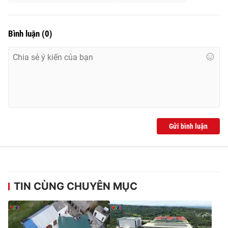
Bình luận
(
0
)
Gửi bình luận
TIN CÙNG CHUYÊN MỤC