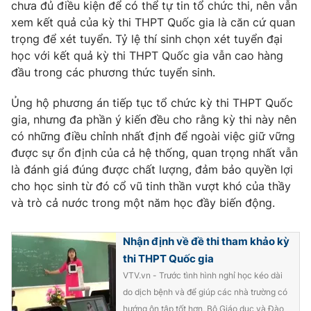
chưa đủ điều kiện để có thể tự tin tổ chức thi, nên vẫn
Photo
xem kết quả của kỳ thi THPT Quốc gia là căn cứ quan
Infographic
trọng để xét tuyển. Tỷ lệ thí sinh chọn xét tuyển đại
học với kết quả kỳ thi THPT Quốc gia vẫn cao hàng
Video
Shorts video
đầu trong các phương thức tuyển sinh.
VTV Money
Ủng hộ phương án tiếp tục tổ chức kỳ thi THPT Quốc
VTV Thể thao
gia, nhưng đa phần ý kiến đều cho rằng kỳ thi này nên
có những điều chỉnh nhất định để ngoài việc giữ vững
VTV Sức khoẻ
Bất động sản
được sự ổn định của cả hệ thống, quan trọng nhất vẫn
là đánh giá đúng được chất lượng, đảm bảo quyền lợi
Thị trường 24h
Tấm lòng Việt
cho học sinh từ đó cổ vũ tinh thần vượt khó của thầy
và trò cả nước trong một năm học đầy biến động.
VTV4
Vươn mình bằng AI
Nhận định về đề thi tham khảo kỳ
thi THPT Quốc gia
VTV9
VTV8
VTV.vn - Trước tình hình nghỉ học kéo dài
do dịch bệnh và để giúp các nhà trường có
Liên hệ tòa soạn
English
hướng ôn tập tốt hơn, Bộ Giáo dục và Đào