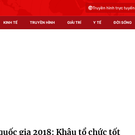
Truyền hình trực tuyến
KINH TẾ
TRUYỀN HÌNH
GIẢI TRÍ
Y TẾ
ĐỜI SỐNG
Pháp luật
Y tế
Truyền hình
Multimedia
Phim VTV
Video
Hậu trường
Shorts video
Nhân vật
Podcast
Khán giả
EMagazine
Giải sao mai
Photo
quốc gia 2018: Khâu tổ chức tốt
Infographic