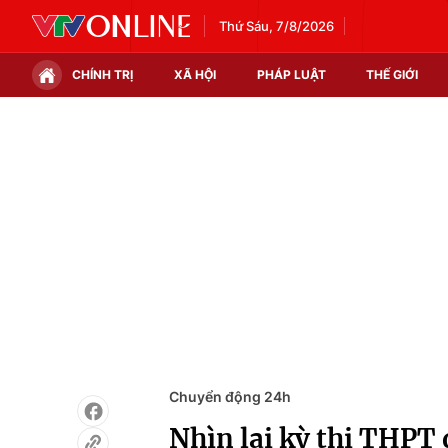
Thứ Sáu, 7/8/2026
CHÍNH TRỊ
XÃ HỘI
PHÁP LUẬT
THẾ GIỚI
Chính trị
Xã hội
Thế giới
Kinh tế
Tin tức
Tài chính
Thế giới đó đây
Thị trường
Câu chuyện quốc tế
Góc doanh nghiệp
Dữ liệu và đời sống
Chuyển động 24h
Nhìn lại kỳ thi THPT 