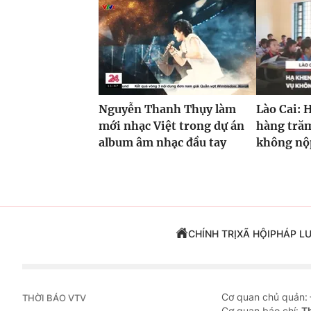
Nguyễn Thanh Thụy làm
Lào Cai: 
mới nhạc Việt trong dự án
hàng trăm
album âm nhạc đầu tay
không nộp
CHÍNH TRỊ
XÃ HỘI
PHÁP L
Cơ quan chủ quản:
THỜI BÁO VTV
Cơ quan báo chí:
T