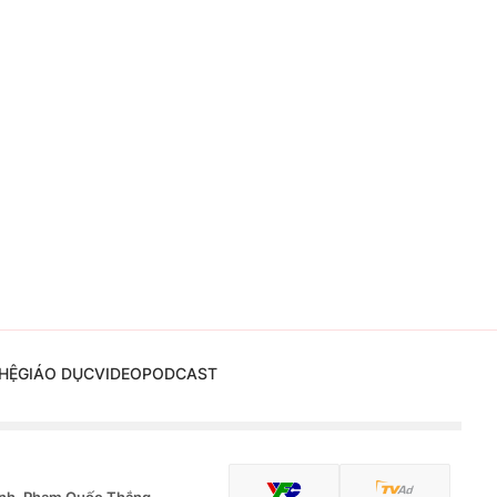
HỆ
GIÁO DỤC
VIDEO
PODCAST