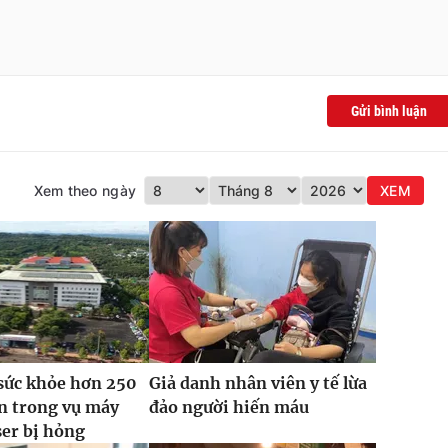
Gửi bình luận
Xem theo ngày
XEM
sức khỏe hơn 250
Giả danh nhân viên y tế lừa
n trong vụ máy
đảo người hiến máu
ser bị hỏng