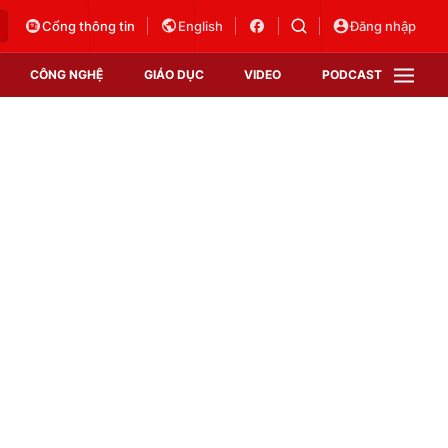
Cổng thông tin
English
Đăng nhập
CÔNG NGHỆ
GIÁO DỤC
VIDEO
PODCAST
VTV Money
VTV Thể thao
VTV Sức khoẻ
Bất động sản
Thị trường 24h
Tấm lòng Việt
Vươn mình bằng AI
VTV4
VTV8
VTV9
Lịch phát sóng
Giao lưu trực tuyến
Sự kiện