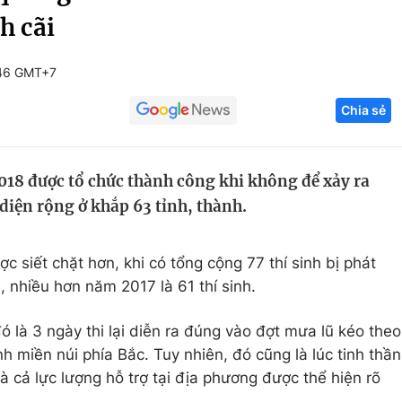
h cãi
Góc ảnh
:46 GMT+7
Giáo dục
Công nghệ
Chia sẻ
Tuyển sinh
Hitech Công ng
Học trực tuyến
Sản phẩm
18 được tổ chức thành công khi không để xảy ra
g
Thị trường
 diện rộng ở khắp 63 tỉnh, thành.
Tư vấn
c siết chặt hơn, khi có tổng cộng 77 thí sinh bị phát
thi, nhiều hơn năm 2017 là 61 thí sinh.
́ là 3 ngày thi lại diễn ra đúng vào đợt mưa lũ kéo theo
 miền núi phía Bắc. Tuy nhiên, đó cũng là lúc tinh thần
 cả lực lượng hỗ trợ tại địa phương được thể hiện rõ