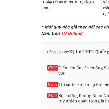
Hoàn tất Kỳ thi THPT Quốc gia
Xúc
2018
chờ
Quố
* Mời quý độc giả theo dõi các c
Nam trên
TV Online
!
Kỳ thi THPT Quốc g
Dòng sự kiện:
Điểm chuẩn các trường Sư
07/08
vót
Thí sinh cần làm gì khi bi
05/08
Bộ trưởng Phùng Xuân Nhạ:
24/07
tuy nhiên quan trọng là l