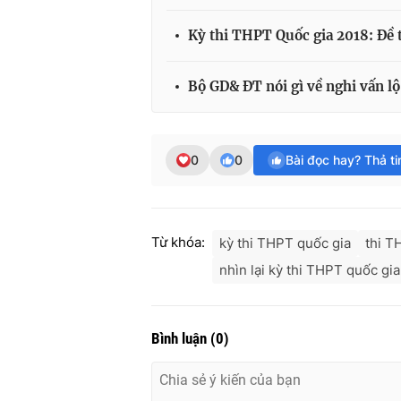
Kỳ thi THPT Quốc gia 2018: Đề
Bộ GD& ĐT nói gì về nghi vấn l
0
0
Bài đọc hay? Thả t
Từ khóa:
kỳ thi THPT quốc gia
thi T
nhìn lại kỳ thi THPT quốc gia
Bình luận
(
0
)