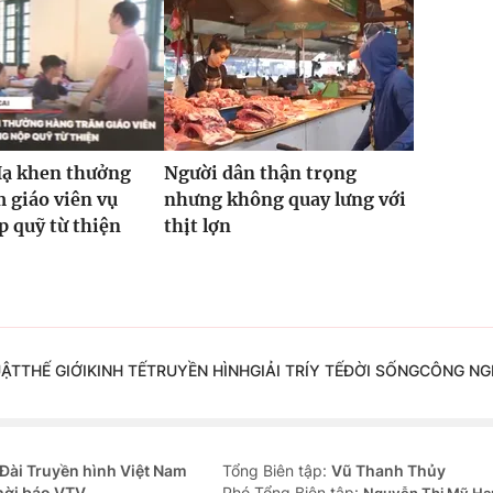
Hạ khen thưởng
Người dân thận trọng
 giáo viên vụ
nhưng không quay lưng với
 quỹ từ thiện
thịt lợn
UẬT
THẾ GIỚI
KINH TẾ
TRUYỀN HÌNH
GIẢI TRÍ
Y TẾ
ĐỜI SỐNG
CÔNG NG
Đài Truyền hình Việt Nam
Tổng Biên tập:
Vũ Thanh Thủy
hời báo VTV
Phó Tổng Biên tập: