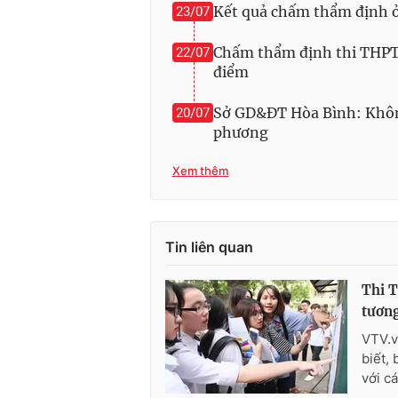
Kết quả chấm thẩm định ở
23/07
Chấm thẩm định thi THPT 
22/07
điểm
Sở GD&ĐT Hòa Bình: Không 
20/07
phương
Xem thêm
Tin liên quan
Thi T
tương
VTV.v
biết,
với c