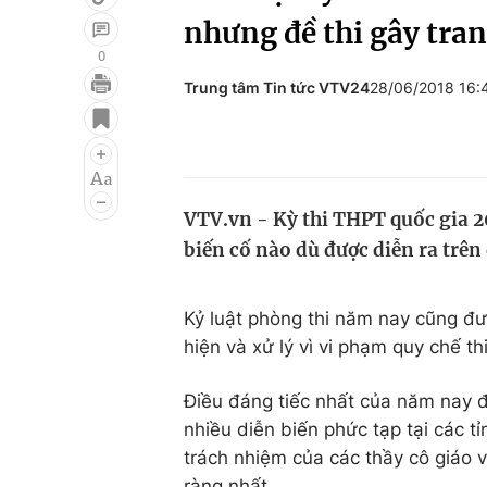
nhưng đề thi gây tran
0
Trung tâm Tin tức VTV24
28/06/2018 16
Giải trí
Đời sống
Điện ảnh
Du lịch
Âm nhạc
Làm đẹp
VTV.vn - Kỳ thi THPT quốc gia 20
Sao
Chất lượng cuộc sốn
biến cố nào dù được diễn ra trên
Kỷ luật phòng thi năm nay cũng đượ
hiện và xử lý vì vi phạm quy chế 
Điều đáng tiếc nhất của năm nay đo
nhiều diễn biến phức tạp tại các tỉnh
trách nhiệm của các thầy cô giáo và
ràng nhất.