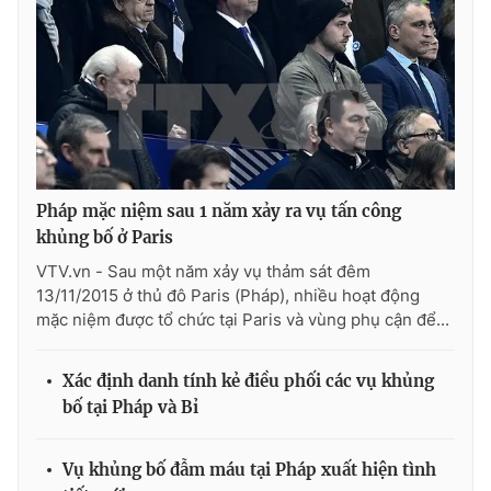
Ðiện thoại Thời báo VTV:
024.66 897 897
Email:
toasoan@vtv.vn
Liên hệ quảng cáo:
024-7300.7108
Pháp mặc niệm sau 1 năm xảy ra vụ tấn công
khủng bố ở Paris
VTV.vn - Sau một năm xảy vụ thảm sát đêm
13/11/2015 ở thủ đô Paris (Pháp), nhiều hoạt động
mặc niệm được tổ chức tại Paris và vùng phụ cận để...
Xác định danh tính kẻ điều phối các vụ khủng
® Cấm sao chép dưới mọi hình thức nếu không có sự chấp
thuận bằng văn bản. Ghi rõ nguồn VTV.vn khi phát hành lại
bố tại Pháp và Bỉ
thông tin từ website này.
Vụ khủng bố đẫm máu tại Pháp xuất hiện tình