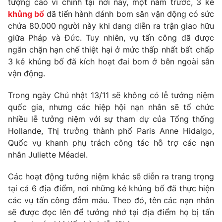
tượng cao vì chính tại nơi này, một năm trước, 3 kẻ
Phim VTV
Giải trí
khủng bố
đã tiến hành đánh bom sân vận động có sức
Hậu trường
chứa 80.000 người này khi đang diễn ra trận giao hữu
Điện ảnh
giữa Pháp và Đức. Tuy nhiên, vụ tấn công đã được
Đời sống
Nhân vật
ngăn chặn hạn chế thiệt hại ở mức thấp nhất bất chấp
Âm nhạc
Du lịch
3 kẻ khủng bố đã kích hoạt đai bom ở bên ngoài sân
Khán giả
Giáo dục
Sao
vận động.
Làm đẹp
Giải sao mai
Tuyển sinh
Trong ngày Chủ nhật 13/11 sẽ không có lễ tưởng niệm
Công nghệ
Chất lượng cuộc sống
quốc gia, nhưng các hiệp hội nạn nhân sẽ tổ chức
Học trực tuyến
Hitech Công nghệ tương lai
nhiều lễ tưởng niệm với sự tham dự của Tổng thống
Giao lưu trực tuyến
Hollande, Thị trưởng thành phố Paris Anne Hidalgo,
Sản phẩm
Quốc vụ khanh phụ trách công tác hỗ trợ các nạn
Lịch phát sóng
nhân Juliette Méadel.
Thị trường
Các hoạt động tưởng niệm khác sẽ diễn ra trang trọng
Tư vấn
tại cả 6 địa điểm, nơi những kẻ khủng bố đã thực hiện
Chuyên mục khác
các vụ tấn công đẫm máu. Theo đó, tên các nạn nhân
Emagazine
Podcast
sẽ được đọc lên để tưởng nhớ tại địa điểm họ bị tấn