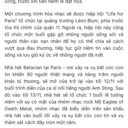
công, trước khi tiến hành lễ đặt hoa.
Photo
Infographic
Một chương trình hòa nhạc sẽ được hiệp hội "Life for
Paris" tổ chức tại quảng trường Léon Blum, phía trước
Video
Shorts video
tòa thị chính của quận 11. Ngoài ra, hiệp hội này cũng
tổ chức một buổi gặp gỡ những người sống sót và
người thân các nạn nhân để họ có thể chia sẻ cách
VTV Money
VTV Thể thao
vượt qua đau thương, tiếp tục giữ niềm tin vào cuộc
sống và lưu giữ ký ức về những người đã mất.
VTV Sức khoẻ
Bất động sản
Nhà hát Bataclan tại Paris - nơi xảy ra vụ bắt cóc con
tin khiến 90 người thiệt mạng và hàng trăm người
Thị trường 24h
Tấm lòng Việt
khác bị thương, sẽ mở cửa trở lại vào tối 12/11 với
buổi trình diễn của ca sĩ nổi tiếng người Anh Sting. Sau
VTV4
Vươn mình bằng AI
đó vào tối 13/11, nhà hát sẽ tổ chức 1 buổi lễ tưởng
niệm với sự có mặt của nhóm nhạc rock Mỹ Eagles of
VTV9
Death Metal, nhóm nhạc đã biểu diễn trên sân khấu
VTV8
nhà hát vào buổi tối xảy ra vụ bắt cóc con tin và vụ
thảm sát cách đây tròn một năm.
Liên hệ tòa soạn
English