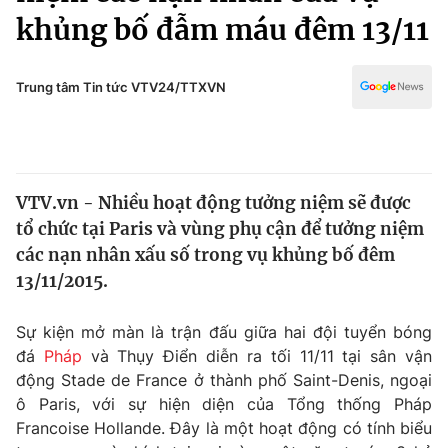
Chính trị
khủng bố đẫm máu đêm 13/11
Truyền hình
Văn hóa - Giải trí
Xã hội
Y tế
Trung tâm Tin tức VTV24/TTXVN
Đời sống
Pháp luật
Công nghệ
Giáo dục
Y tế
VTV.vn - Nhiều hoạt động tưởng niệm sẽ được
tổ chức tại Paris và vùng phụ cận để tưởng niệm
Thế giới
các nạn nhân xấu số trong vụ khủng bố đêm
Tin tức
13/11/2015.
Kinh tế
Thế giới đó đây
Sự kiện mở màn là trận đấu giữa hai đội tuyển bóng
Tài chính
Dữ liệu và đời sống
đá
Pháp
và Thụy Điển diễn ra tối 11/11 tại sân vận
Câu chuyện quốc tế
Thị trường
động Stade de France ở thành phố Saint-Denis, ngoại
ô Paris, với sự hiện diện của Tổng thống Pháp
Truyền hình
Góc doanh nghiệp
Francoise Hollande. Đây là một hoạt động có tính biểu