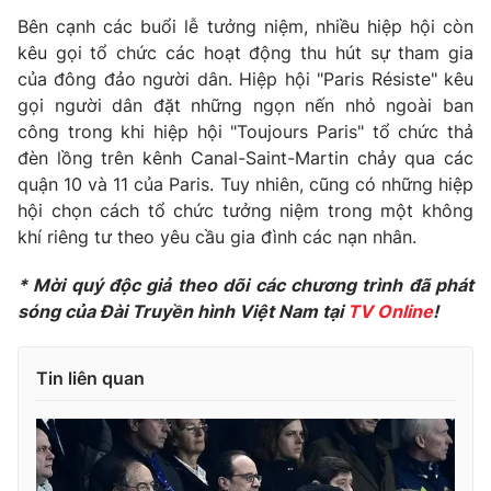
Bên cạnh các buổi lễ tưởng niệm, nhiều hiệp hội còn
kêu gọi tổ chức các hoạt động thu hút sự tham gia
của đông đảo người dân. Hiệp hội "Paris Résiste" kêu
gọi người dân đặt những ngọn nến nhỏ ngoài ban
THỜI BÁO VTV
công trong khi hiệp hội "Toujours Paris" tổ chức thả
đèn lồng trên kênh Canal-Saint-Martin chảy qua các
quận 10 và 11 của Paris. Tuy nhiên, cũng có những hiệp
hội chọn cách tổ chức tưởng niệm trong một không
Theo dõi báo trên
khí riêng tư theo yêu cầu gia đình các nạn nhân.
Cơ quan chủ quản:
Đài Truyền hình Việt Nam
* Mời quý độc giả theo dõi các chương trình đã phát
Cơ quan báo chí:
Thời báo VTV
sóng của Đài Truyền hình Việt Nam tại
TV Online
!
Giấy phép hoạt động báo in và báo điện tử số 483/GP-BTTTT
cấp ngày 29/12/2023
Tin liên quan
Tổng Biên tập:
Vũ Thanh Thủy
Phó Tổng Biên tập:
Nguyễn Thị Mỹ Hạnh, Phạm Quốc Thắng,
Nguyễn Trọng Ninh
Tổng đài VTV:
024.38 355 931 - 024.38 355 932