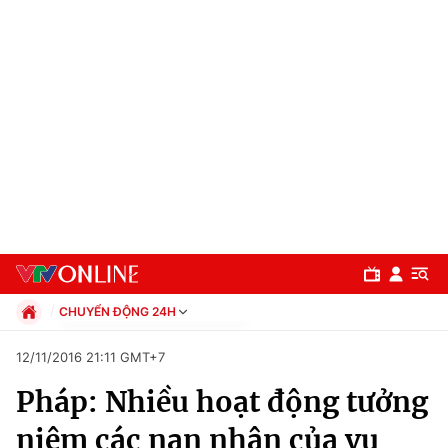
CHUYỂN ĐỘNG 24H
Chính trị
12/11/2016 21:11 GMT+7
Xã hội
Pháp: Nhiều hoạt động tưởng
Pháp luật
Chuyên mục
Kinh tế
niệm các nạn nhân của vụ
Thể thao