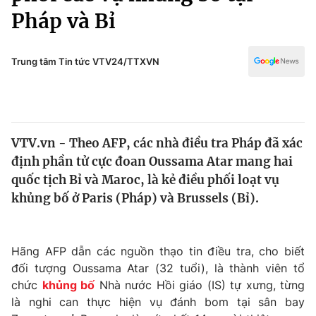
Chính trị
Pháp và Bỉ
Truyền hình
Văn hóa - Giải trí
Xã hội
Y tế
Trung tâm Tin tức VTV24/TTXVN
Đời sống
Pháp luật
Công nghệ
Giáo dục
Y tế
VTV.vn - Theo AFP, các nhà điều tra Pháp đã xác
định phần tử cực đoan Oussama Atar mang hai
Thế giới
quốc tịch Bỉ và Maroc, là kẻ điều phối loạt vụ
Tin tức
khủng bố ở Paris (Pháp) và Brussels (Bỉ).
Kinh tế
Thế giới đó đây
Tài chính
Dữ liệu và đời sống
Hãng AFP dẫn các nguồn thạo tin điều tra, cho biết
Câu chuyện quốc tế
Thị trường
đối tượng Oussama Atar (32 tuổi), là thành viên tổ
chức
khủng bố
Nhà nước Hồi giáo (IS) tự xưng, từng
Truyền hình
Góc doanh nghiệp
là nghi can thực hiện vụ đánh bom tại sân bay