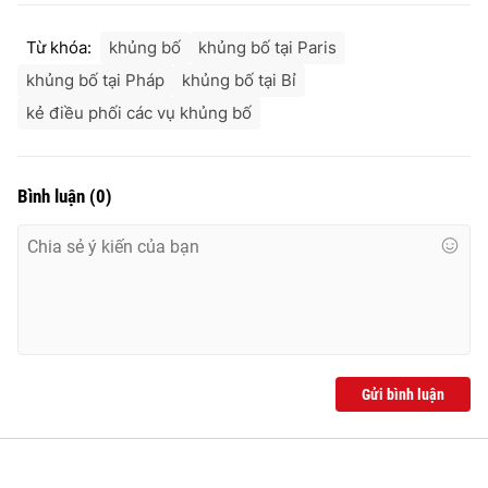
Ðiện thoại Thời báo VTV:
024.66 897 897
Email:
toasoan@vtv.vn
Từ khóa:
khủng bố
khủng bố tại Paris
Liên hệ quảng cáo:
024-7300.7108
khủng bố tại Pháp
khủng bố tại Bỉ
kẻ điều phối các vụ khủng bố
Bình luận
(
0
)
® Cấm sao chép dưới mọi hình thức nếu không có sự chấp
Gửi bình luận
thuận bằng văn bản. Ghi rõ nguồn VTV.vn khi phát hành lại
thông tin từ website này.