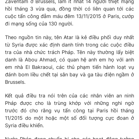
Zaventam ở Brussels, làm ít nhất 14 người thiệt mạng
Phim VTV
Giải trí
hồi tháng 3 vừa qua, đồng thời có liên quan tới các
Hậu trường
cuộc tấn công đẫm máu đêm 13/11/2015 ở Paris, cướp
Điện ảnh
đi mạng sống của 130 người.
Đời sống
Nhân vật
Âm nhạc
Theo nguồn tin này, tên Atar là kẻ điều phối duy nhất
Du lịch
Khán giả
Giáo dục
Sao
từ Syria được xác định danh tính trong các cuộc điều
Làm đẹp
Giải sao mai
tra của nhà chức trách Pháp. Tên này thường lấy biệt
Tuyển sinh
danh là Abou Ahmad, có quan hệ anh em họ với anh
Công nghệ
Chất lượng cuộc sống
em nhà El Bakraoui, các thủ phạm tiến hành loạt vụ
Học trực tuyến
Hitech Công nghệ tương lai
đánh bom liều chết tại sân bay và ga tàu điện ngầm ở
Giao lưu trực tuyến
Brussels.
Sản phẩm
Kết quả điều tra nói trên của các nhân viên an ninh
Lịch phát sóng
Thị trường
Pháp được cho là trùng khớp với những nghi ngờ
trước đó cho rằng vụ tấn công tại Paris hồi tháng
Tư vấn
11/2015 do một hoặc một số đối tượng cực đoan ở
Chuyên mục khác
Syria điều khiển.
Emagazine
Podcast