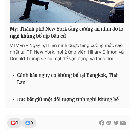
Mỹ: Thành phố New York tăng cường an ninh do lo
THỜI BÁO VTV
ngại khủng bố dịp bầu cử
VTV.vn - Ngày 5/11, an ninh được tăng cường mức cao
nhất tại TP New York, nơi 2 ứng viên Hillary Clinton và
Theo dõi báo trên
Donald Trump sẽ có mặt để vận động và theo dõi...
Cảnh báo nguy cơ khủng bố tại Bangkok, Thái
Cơ quan chủ quản:
Đài Truyền hình Việt Nam
Lan
Cơ quan báo chí:
Thời báo VTV
Giấy phép hoạt động báo in và báo điện tử số 483/GP-BTTTT
cấp ngày 29/12/2023
Đức bắt giữ một đối tượng tình nghi khủng bố
Tổng Biên tập:
Vũ Thanh Thủy
Phó Tổng Biên tập:
Nguyễn Thị Mỹ Hạnh, Phạm Quốc Thắng,
Nguyễn Trọng Ninh
0
0
Tổng đài VTV:
024.38 355 931 - 024.38 355 932