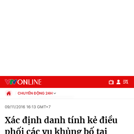
CHUYỂN ĐỘNG 24H
Chính trị
09/11/2016 16:13 GMT+7
Xã hội
Xác định danh tính kẻ điều
Pháp luật
Chuyên mục
Kinh tế
phối các vụ khủng bố tại
Thể thao