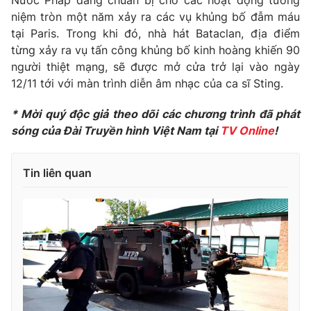
Nước Pháp đang chuẩn bị cho các hoạt động tưởng
niệm tròn một năm xảy ra các vụ khủng bố đẫm máu
Photo
Infographic
tại Paris. Trong khi đó, nhà hát Bataclan, địa điểm
từng xảy ra vụ tấn công khủng bố kinh hoàng khiến 90
Video
Shorts video
người thiệt mạng, sẽ được mở cửa trở lại vào ngày
12/11 tới với màn trình diễn âm nhạc của ca sĩ Sting.
VTV Money
VTV Thể thao
* Mời quý độc giả theo dõi các chương trình đã phát
sóng của Đài Truyền hình Việt Nam tại
TV Online
!
VTV Sức khoẻ
Bất động sản
Tin liên quan
Thị trường 24h
Tấm lòng Việt
VTV4
Vươn mình bằng AI
VTV9
VTV8
Liên hệ tòa soạn
English