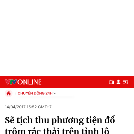
CHUYỂN ĐỘNG 24H
Chính trị
14/04/2017 15:52 GMT+7
Xã hội
Sẽ tịch thu phương tiện đổ
Pháp luật
Chuyên mục
Kinh tế
trộm rác thải trên tỉnh lộ
Thể thao