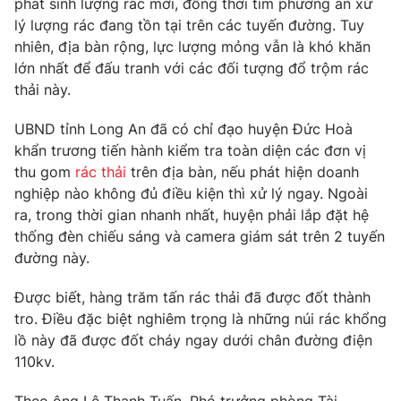
phát sinh lượng rác mới, đồng thời tìm phương án xử
Phim VTV
Giải trí
lý lượng rác đang tồn tại trên các tuyến đường. Tuy
Hậu trường
nhiên, địa bàn rộng, lực lượng mỏng vẫn là khó khăn
Điện ảnh
lớn nhất để đấu tranh với các đối tượng đổ trộm rác
Đời sống
Nhân vật
thải này.
Âm nhạc
Du lịch
Khán giả
Giáo dục
Sao
UBND tỉnh Long An đã có chỉ đạo huyện Đức Hoà
Làm đẹp
Giải sao mai
khẩn trương tiến hành kiểm tra toàn diện các đơn vị
Tuyển sinh
thu gom
rác thải
trên địa bàn, nếu phát hiện doanh
Công nghệ
Chất lượng cuộc sống
nghiệp nào không đủ điều kiện thì xử lý ngay. Ngoài
Học trực tuyến
Hitech Công nghệ tương lai
ra, trong thời gian nhanh nhất, huyện phải lắp đặt hệ
Giao lưu trực tuyến
thống đèn chiếu sáng và camera giám sát trên 2 tuyến
Sản phẩm
đường này.
Lịch phát sóng
Thị trường
Được biết, hàng trăm tấn rác thải đã được đốt thành
tro. Điều đặc biệt nghiêm trọng là những núi rác khổng
Tư vấn
lồ này đã được đốt cháy ngay dưới chân đường điện
Chuyên mục khác
110kv.
Emagazine
Podcast