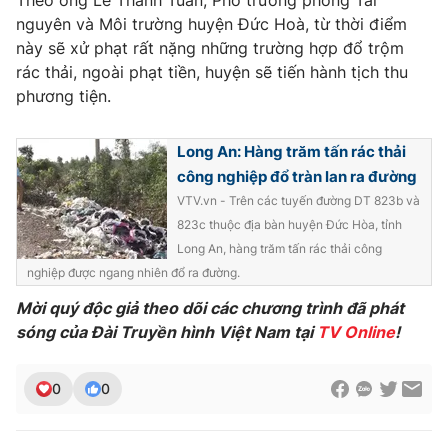
Theo ông Lê Thanh Tuấn, Phó trưởng phòng Tài
nguyên và Môi trường huyện Đức Hoà, từ thời điểm
Photo
Infographic
này sẽ xử phạt rất nặng những trường hợp đổ trộm
rác thải, ngoài phạt tiền, huyện sẽ tiến hành tịch thu
Video
Shorts video
phương tiện.
VTV Money
VTV Thể thao
Long An: Hàng trăm tấn rác thải
công nghiệp đổ tràn lan ra đường
VTV.vn - Trên các tuyến đường DT 823b và
VTV Sức khoẻ
Bất động sản
823c thuộc địa bàn huyện Đức Hòa, tỉnh
Long An, hàng trăm tấn rác thải công
Thị trường 24h
Tấm lòng Việt
nghiệp được ngang nhiên đổ ra đường.
Mời quý độc giả theo dõi các chương trình đã phát
VTV4
Vươn mình bằng AI
sóng của Đài Truyền hình Việt Nam tại
TV Online
!
VTV9
VTV8
0
0
Liên hệ tòa soạn
English