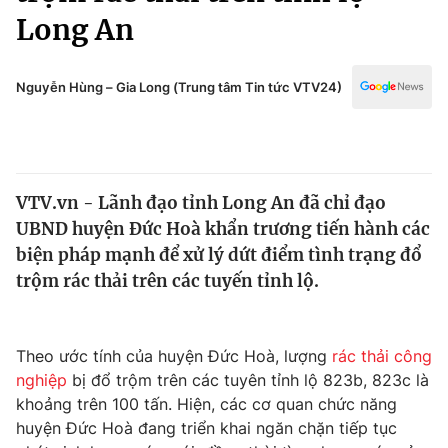
Chính trị
Long An
Truyền hình
Văn hóa - Giải trí
Xã hội
Y tế
Nguyễn Hùng – Gia Long (Trung tâm Tin tức VTV24)
Đời sống
Pháp luật
Công nghệ
Giáo dục
Y tế
VTV.vn - Lãnh đạo tỉnh Long An đã chỉ đạo
UBND huyện Đức Hoà khẩn trương tiến hành các
Thế giới
biện pháp mạnh để xử lý dứt điểm tình trạng đổ
Tin tức
trộm rác thải trên các tuyến tỉnh lộ.
Kinh tế
Thế giới đó đây
Tài chính
Dữ liệu và đời sống
Theo ước tính của huyện Đức Hoà, lượng
rác thải công
Câu chuyện quốc tế
Thị trường
nghiệp
bị đổ trộm trên các tuyên tỉnh lộ 823b, 823c là
khoảng trên 100 tấn. Hiện, các cơ quan chức năng
Truyền hình
Góc doanh nghiệp
huyện Đức Hoà đang triển khai ngăn chặn tiếp tục