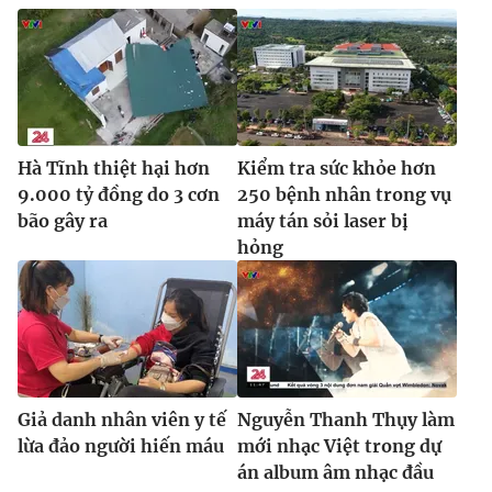
Ðiện thoại Thời báo VTV:
024.66 897 897
Email:
toasoan@vtv.vn
Liên hệ quảng cáo:
024-7300.7108
Hà Tĩnh thiệt hại hơn
Kiểm tra sức khỏe hơn
9.000 tỷ đồng do 3 cơn
250 bệnh nhân trong vụ
bão gây ra
máy tán sỏi laser bị
hỏng
® Cấm sao chép dưới mọi hình thức nếu không có sự chấp
thuận bằng văn bản. Ghi rõ nguồn VTV.vn khi phát hành lại
Giả danh nhân viên y tế
Nguyễn Thanh Thụy làm
thông tin từ website này.
lừa đảo người hiến máu
mới nhạc Việt trong dự
án album âm nhạc đầu