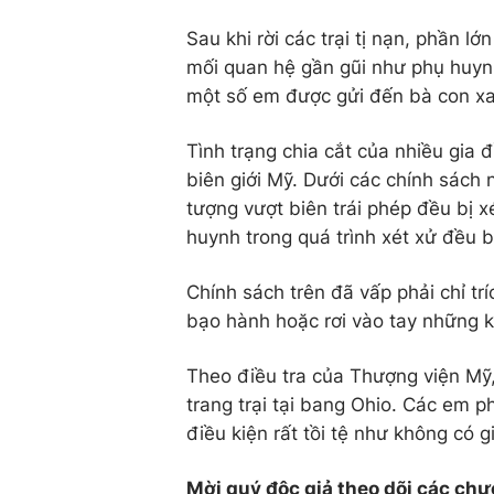
Sau khi rời các trại tị nạn, phần 
mối quan hệ gần gũi như phụ huyn
một số em được gửi đến bà con xa
Tình trạng chia cắt của nhiều gia đ
biên giới Mỹ. Dưới các chính sách
tượng vượt biên trái phép đều bị x
huynh trong quá trình xét xử đều 
Chính sách trên đã vấp phải chỉ tr
bạo hành hoặc rơi vào tay những 
Theo điều tra của Thượng viện Mỹ,
trang trại tại bang Ohio. Các em p
điều kiện rất tồi tệ như không có 
Mời quý độc giả theo dõi các chư