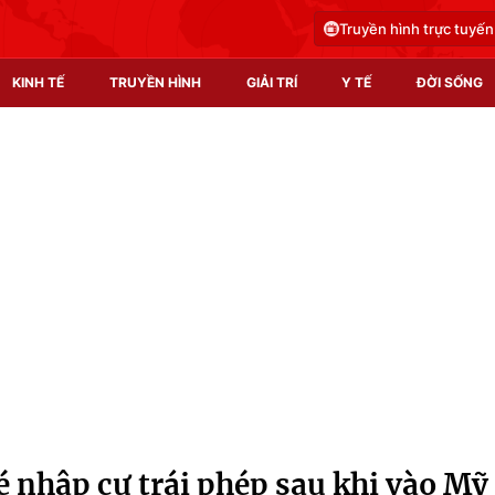
Truyền hình trực tuyến
KINH TẾ
TRUYỀN HÌNH
GIẢI TRÍ
Y TẾ
ĐỜI SỐNG
Pháp luật
Y tế
Truyền hình
Multimedia
Phim VTV
Video
Hậu trường
Shorts video
Nhân vật
Podcast
Khán giả
EMagazine
Giải sao mai
Photo
é nhập cư trái phép sau khi vào Mỹ
Infographic