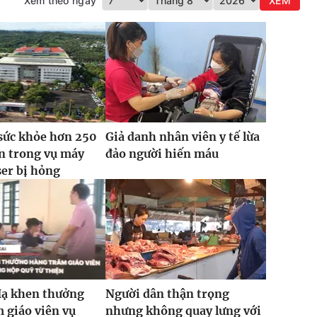
Xem theo ngày
XEM
sức khỏe hơn 250
Giả danh nhân viên y tế lừa
n trong vụ máy
đảo người hiến máu
ser bị hỏng
Hạ khen thưởng
Người dân thận trọng
 giáo viên vụ
nhưng không quay lưng với