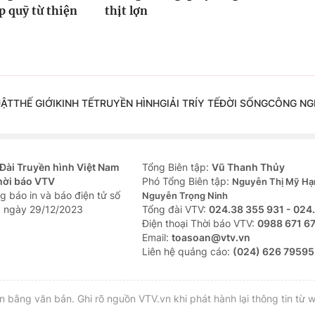
 quỹ từ thiện
thịt lợn
UẬT
THẾ GIỚI
KINH TẾ
TRUYỀN HÌNH
GIẢI TRÍ
Y TẾ
ĐỜI SỐNG
CÔNG NG
Đài Truyền hình Việt Nam
Tổng Biên tập:
Vũ Thanh Thủy
hời báo VTV
Phó Tổng Biên tập:
Nguyễn Thị Mỹ Hạ
g báo in và báo điện tử số
Nguyễn Trọng Ninh
 ngày 29/12/2023
Tổng đài VTV:
024.38 355 931 - 024
Ðiện thoại Thời báo VTV:
0988 671 6
Email:
toasoan@vtv.vn
Liên hệ quảng cáo:
(024) 626 79595
bằng văn bản. Ghi rõ nguồn VTV.vn khi phát hành lại thông tin từ w