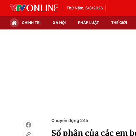
Thứ Năm, 6/8/2026
CHÍNH TRỊ
XÃ HỘI
PHÁP LUẬT
THẾ GIỚI
Chính trị
Xã hội
Thế giới
Kinh tế
Tin tức
Tài chính
Thế giới đó đây
Thị trường
Câu chuyện quốc tế
Góc doanh nghiệp
Dữ liệu và đời sống
Chuyển động 24h
Số phận của các em b