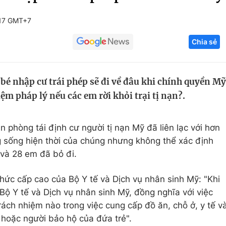
Góc ảnh
:17 GMT+7
Chia sẻ
Giáo dục
Công nghệ
Tuyển sinh
Hitech Công ng
é nhập cư trái phép sẽ đi về đâu khi chính quyền Mỹ
Học trực tuyến
Sản phẩm
ệm pháp lý nếu các em rời khỏi trại tị nạn?.
g
Thị trường
Tư vấn
 phòng tái định cư người tị nạn Mỹ đã liên lạc với hơn
ng sống hiện thời của chúng nhưng không thể xác định
và 28 em đã bỏ đi.
ức cấp cao của Bộ Y tế và Dịch vụ nhân sinh Mỹ: "Khi
a Bộ Y tế và Dịch vụ nhân sinh Mỹ, đồng nghĩa với việc
ách nhiệm nào trong việc cung cấp đồ ăn, chỗ ở, y tế v
 hoặc người bảo hộ của đứa trẻ".