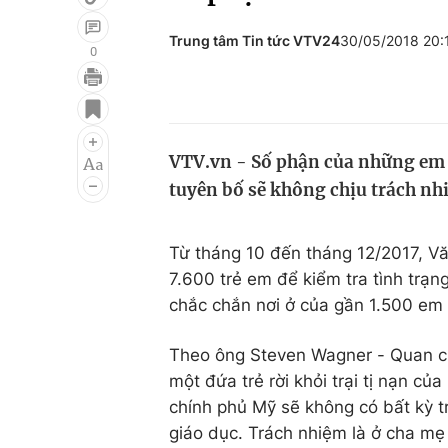
Trung tâm Tin tức VTV24
30/05/2018 20
0
Giải trí
Đời sống
Điện ảnh
Du lịch
VTV.vn - Số phận của những em b
Âm nhạc
Làm đẹp
tuyên bố sẽ không chịu trách nhi
Sao
Chất lượng cuộc sốn
Từ tháng 10 đến tháng 12/2017, Văn
7.600 trẻ em để kiểm tra tình trạ
chắc chắn nơi ở của gần 1.500 em 
Theo ông Steven Wagner - Quan ch
một đứa trẻ rời khỏi trại tị nạn củ
chính phủ Mỹ sẽ không có bất kỳ tr
giáo dục. Trách nhiệm là ở cha mẹ