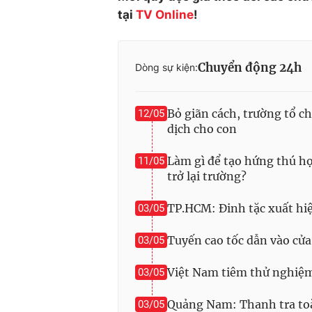
tại
TV Online
!
Chuyển động 24h
Dòng sự kiện:
Bỏ giãn cách, trường tổ 
12/05
dịch cho con
Làm gì để tạo hứng thú h
11/05
trở lại trường?
TP.HCM: Đinh tặc xuất hiện
03/05
Tuyến cao tốc dẫn vào cửa
03/05
Việt Nam tiêm thử nghiệm
03/05
Quảng Nam: Thanh tra to
03/05