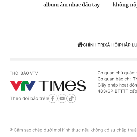
album âm nhạc đầu tay
không nộp
CHÍNH TRỊ
XÃ HỘI
PHÁP L
Cơ quan chủ quản:
THỜI BÁO VTV
Cơ quan báo chí:
T
Giấy phép hoạt độn
483/GP-BTTTT cấp
Theo dõi báo trên
® Cấm sao chép dưới mọi hình thức nếu không có sự chấp thuận 