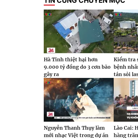
TIN CÙNG CHUYÊN MỤC
Hà Tĩnh thiệt hại hơn
Kiểm tra 
9.000 tỷ đồng do 3 cơn bão
bệnh nhâ
gây ra
tán sỏi la
Nguyễn Thanh Thụy làm
Lào Cai: 
mới nhạc Việt trong dự án
hàng trăm