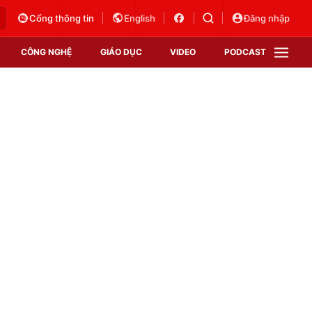
Cổng thông tin
English
Đăng nhập
CÔNG NGHỆ
GIÁO DỤC
VIDEO
PODCAST
VTV Money
VTV Thể thao
VTV Sức khoẻ
Bất động sản
Thị trường 24h
Tấm lòng Việt
Vươn mình bằng AI
VTV4
VTV8
VTV9
Lịch phát sóng
Giao lưu trực tuyến
Sự kiện