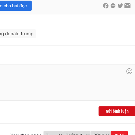
im cho bài đọc
ng donald trump
Gửi bình luận