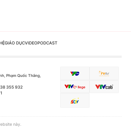
HỆ
GIÁO DỤC
VIDEO
PODCAST
nh, Phạm Quốc Thắng,
.38 355 932
71
ebsite này.