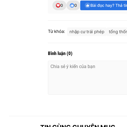
0
0
Bài đọc hay? Thả t
Từ khóa:
nhập cư trái phép
tổng thố
Bình luận
(
0
)