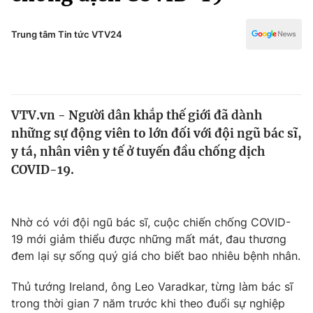
Chính trị
Truyền hình
Văn hóa - Giải trí
Trung tâm Tin tức VTV24
Xã hội
Y tế
Đời sống
Pháp luật
Công nghệ
Giáo dục
VTV.vn - Người dân khắp thế giới đã dành
Y tế
những sự động viên to lớn đối với đội ngũ bác sĩ,
y tá, nhân viên y tế ở tuyến đầu chống dịch
Thế giới
COVID-19.
Tin tức
Kinh tế
Nhờ có với đội ngũ bác sĩ, cuộc chiến chống COVID-
Thế giới đó đây
Tài chính
19 mới giảm thiểu được những mất mát, đau thương
Dữ liệu và đời sống
Câu chuyện quốc tế
đem lại sự sống quý giá cho biết bao nhiêu bệnh nhân.
Thị trường
Thủ tướng Ireland, ông Leo Varadkar, từng làm bác sĩ
Truyền hình
Góc doanh nghiệp
trong thời gian 7 năm trước khi theo đuổi sự nghiệp