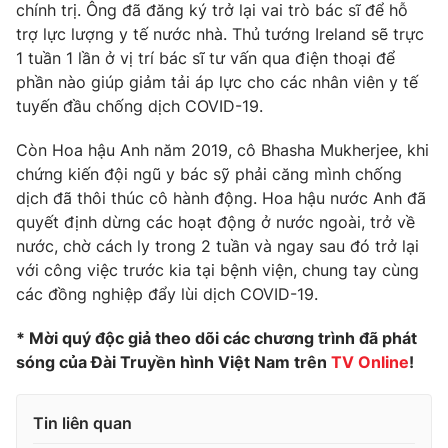
Phim VTV
chính trị. Ông đã đăng ký trở lại vai trò bác sĩ để hỗ
Giải trí
trợ lực lượng y tế nước nhà. Thủ tướng Ireland sẽ trực
Hậu trường
1 tuần 1 lần ở vị trí bác sĩ tư vấn qua điện thoại để
Điện ảnh
Đời sống
phần nào giúp giảm tải áp lực cho các nhân viên y tế
Nhân vật
Âm nhạc
tuyến đầu chống dịch COVID-19.
Du lịch
Khán giả
Giáo dục
Sao
Còn Hoa hậu Anh năm 2019, cô Bhasha Mukherjee, khi
Làm đẹp
Giải sao mai
chứng kiến đội ngũ y bác sỹ phải căng mình chống
Tuyển sinh
Công nghệ
dịch đã thôi thúc cô hành động. Hoa hậu nước Anh đã
Chất lượng cuộc sống
Học trực tuyến
quyết định dừng các hoạt động ở nước ngoài, trở về
Hitech Công nghệ tương lai
nước, chờ cách ly trong 2 tuần và ngay sau đó trở lại
Giao lưu trực tuyến
với công việc trước kia tại bệnh viện, chung tay cùng
Sản phẩm
các đồng nghiệp đẩy lùi dịch COVID-19.
Lịch phát sóng
Thị trường
* Mời quý độc giả theo dõi các chương trình đã phát
Tư vấn
sóng của Đài Truyền hình Việt Nam trên
TV Online
!
Chuyên mục khác
Emagazine
Podcast
Tin liên quan