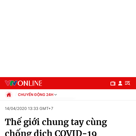
CHUYỂN ĐỘNG 24H
Chính trị
14/04/2020 13:33 GMT+7
Xã hội
Thế giới chung tay cùng
Pháp luật
Chuyên mục
Kinh tế
chống dịch COVID-19
Thể thao