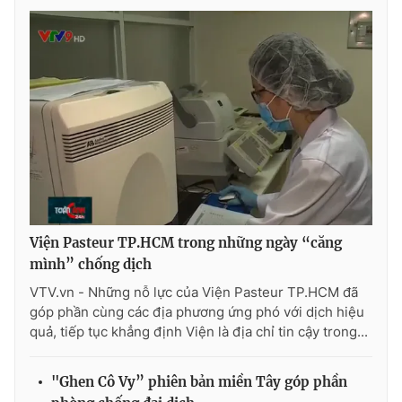
Photo
Infographic
Video
Shorts video
VTV Money
VTV Thể thao
VTV Sức khoẻ
Bất động sản
Thị trường 24h
Tấm lòng Việt
Viện Pasteur TP.HCM trong những ngày “căng
mình” chống dịch
VTV4
Vươn mình bằng AI
VTV.vn - Những nỗ lực của Viện Pasteur TP.HCM đã
góp phần cùng các địa phương ứng phó với dịch hiệu
quả, tiếp tục khẳng định Viện là địa chỉ tin cậy trong...
VTV9
VTV8
"Ghen Cô Vy” phiên bản miền Tây góp phần
Liên hệ tòa soạn
English