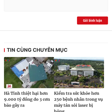
Ðiện thoại Thời báo VTV:
024.66 897 897
Email:
toasoan@vtv.vn
Liên hệ quảng cáo:
024-7300.7108
Gửi bình luận
TIN CÙNG CHUYÊN MỤC
® Cấm sao chép dưới mọi hình thức nếu không có sự chấp
thuận bằng văn bản. Ghi rõ nguồn VTV.vn khi phát hành lại
Hà Tĩnh thiệt hại hơn
Kiểm tra sức khỏe hơn
thông tin từ website này.
9.000 tỷ đồng do 3 cơn
250 bệnh nhân trong vụ
bão gây ra
máy tán sỏi laser bị
hỏng