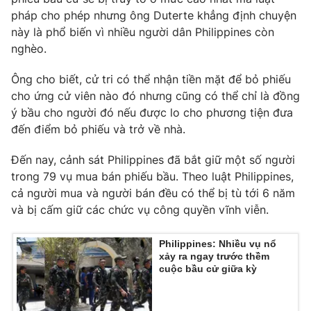
Phim VTV
Giải trí
pháp cho phép nhưng ông Duterte khẳng định chuyện
Hậu trường
này là phổ biến vì nhiều người dân Philippines còn
Điện ảnh
nghèo.
Đời sống
Nhân vật
Âm nhạc
Ông cho biết, cử tri có thể nhận tiền mặt để bỏ phiếu
Du lịch
Khán giả
Giáo dục
cho ứng cử viên nào đó nhưng cũng có thể chỉ là đồng
Sao
Làm đẹp
ý bầu cho người đó nếu được lo cho phương tiện đưa
Giải sao mai
Tuyển sinh
đến điểm bỏ phiếu và trở về nhà.
Công nghệ
Chất lượng cuộc sống
Học trực tuyến
Đến nay, cảnh sát Philippines đã bắt giữ một số người
Hitech Công nghệ tương lai
Giao lưu trực tuyến
trong 79 vụ mua bán phiếu bầu. Theo luật Philippines,
Sản phẩm
cả người mua và người bán đều có thể bị tù tới 6 năm
và bị cấm giữ các chức vụ công quyền vĩnh viễn.
Lịch phát sóng
Thị trường
Philippines: Nhiều vụ nổ
Tư vấn
xảy ra ngay trước thềm
Chuyên mục khác
cuộc bầu cử giữa kỳ
Emagazine
Podcast