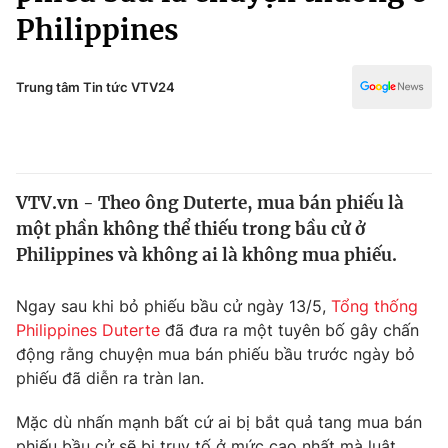
Chính trị
Philippines
Truyền hình
Văn hóa - Giải trí
Xã hội
Y tế
Trung tâm Tin tức VTV24
Đời sống
Pháp luật
Công nghệ
Giáo dục
Y tế
VTV.vn - Theo ông Duterte, mua bán phiếu là
một phần không thể thiếu trong bầu cử ở
Thế giới
Philippines và không ai là không mua phiếu.
Tin tức
Kinh tế
Ngay sau khi bỏ phiếu bầu cử ngày 13/5,
Tổng thống
Thế giới đó đây
Philippines Duterte
đã đưa ra một tuyên bố gây chấn
Tài chính
Dữ liệu và đời sống
động rằng chuyện mua bán phiếu bầu trước ngày bỏ
Câu chuyện quốc tế
Thị trường
phiếu đã diễn ra tràn lan.
Truyền hình
Góc doanh nghiệp
Mặc dù nhấn mạnh bất cứ ai bị bắt quả tang mua bán
phiếu bầu cử sẽ bị truy tố ở mức cao nhất mà luật