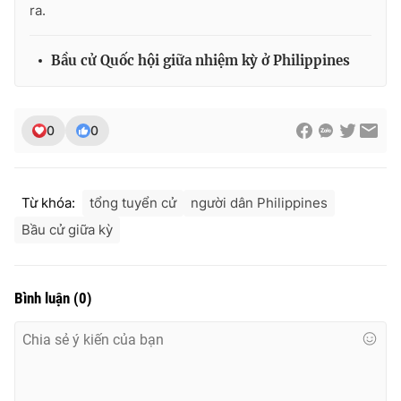
ra.
Ðiện thoại Thời báo VTV:
024.66 897 897
Email:
toasoan@vtv.vn
Bầu cử Quốc hội giữa nhiệm kỳ ở Philippines
Liên hệ quảng cáo:
024-7300.7108
0
0
Từ khóa:
tổng tuyển cử
người dân Philippines
Bầu cử giữa kỳ
Bình luận
(
0
)
® Cấm sao chép dưới mọi hình thức nếu không có sự chấp
thuận bằng văn bản. Ghi rõ nguồn VTV.vn khi phát hành lại
thông tin từ website này.