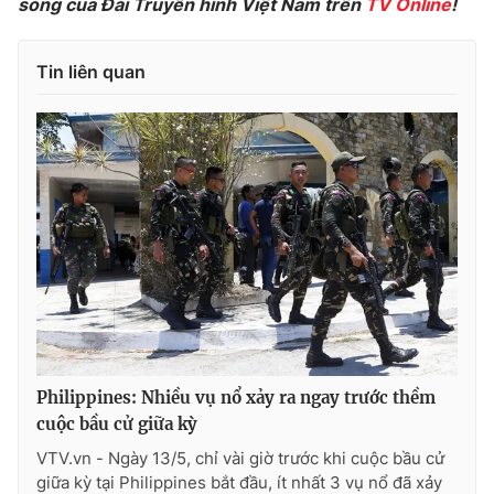
sóng của Đài Truyền hình Việt Nam trên
TV Online
!
Tin liên quan
THỜI BÁO VTV
Theo dõi báo trên
Cơ quan chủ quản:
Đài Truyền hình Việt Nam
Cơ quan báo chí:
Thời báo VTV
Giấy phép hoạt động báo in và báo điện tử số 483/GP-BTTTT
cấp ngày 29/12/2023
Tổng Biên tập:
Vũ Thanh Thủy
Philippines: Nhiều vụ nổ xảy ra ngay trước thềm
Phó Tổng Biên tập:
cuộc bầu cử giữa kỳ
Nguyễn Thị Mỹ Hạnh, Phạm Quốc Thắng,
Nguyễn Trọng Ninh
VTV.vn - Ngày 13/5, chỉ vài giờ trước khi cuộc bầu cử
Tổng đài VTV:
024.38 355 931 - 024.38 355 932
giữa kỳ tại Philippines bắt đầu, ít nhất 3 vụ nổ đã xảy