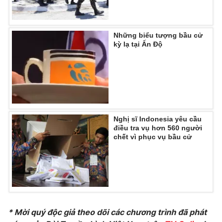
Photo
Infographic
Những biểu tượng bầu cử
Video
Shorts video
kỳ lạ tại Ấn Độ
VTV Money
VTV Thể thao
VTV Sức khoẻ
Bất động sản
Nghị sĩ Indonesia yêu cầu
điều tra vụ hơn 560 người
Thị trường 24h
Tấm lòng Việt
chết vì phục vụ bầu cử
VTV4
Vươn mình bằng AI
VTV9
VTV8
* Mời quý độc giả theo dõi các chương trình đã phát
Liên hệ tòa soạn
English