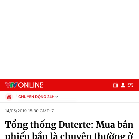
CHUYỂN ĐỘNG 24H
Chính trị
14/05/2019 15:30 GMT+7
Xã hội
Tổng thống Duterte: Mua bán
Pháp luật
Chuyên mục
Kinh tế
phiếu bầu là chuyện thường ở
Thể thao