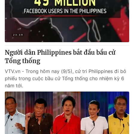
Người dân Philippines bắt đầu bầu cử
Tổng thống
VTV.vn - Trong hôm nay (9/5), cử tri Philippines đi bỏ
phiếu trong cuộc bầu cử Tổng thống cho nhiệm kỳ 6
năm tới.