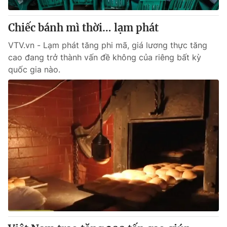
Thị trường 24h
Tấm lòng Việt
Chiếc bánh mì thời… lạm phát
VTV4
Vươn mình bằng AI
VTV.vn - Lạm phát tăng phi mã, giá lương thực tăng
cao đang trở thành vấn đề không của riêng bất kỳ
VTV9
VTV8
quốc gia nào.
Liên hệ tòa soạn
English
THỜI BÁO VTV
Theo dõi báo trên
Cơ quan chủ quản:
Đài Truyền hình Việt Nam
Cơ quan báo chí:
Thời báo VTV