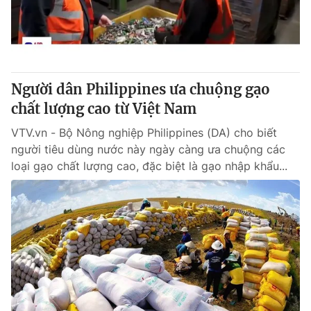
Tin tức
Kinh tế
Thế giới đó đây
Tài chính
Dữ liệu và đời sống
Câu chuyện quốc tế
Thị trường
Người dân Philippines ưa chuộng gạo
chất lượng cao từ Việt Nam
Truyền hình
Góc doanh nghiệp
VTV.vn - Bộ Nông nghiệp Philippines (DA) cho biết
Phim VTV
Giải trí
người tiêu dùng nước này ngày càng ưa chuộng các
Hậu trường
loại gạo chất lượng cao, đặc biệt là gạo nhập khẩu...
Điện ảnh
Đời sống
Nhân vật
Âm nhạc
Du lịch
Khán giả
Giáo dục
Sao
Làm đẹp
Giải sao mai
Tuyển sinh
Công nghệ
Chất lượng cuộc sống
Học trực tuyến
Hitech Công nghệ tương lai