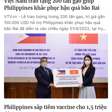
Việt Nam trao tặng 200 tấn gạo giúp
Giấy phép hoạt động báo in và báo điện tử số 483/GP-BTTTT
Philippines khắc phục hậu quả bão Rai
cấp ngày 29/12/2023
Tổng Biên tập:
Vũ Thanh Thủy
VTV.vn - Lễ trao tượng trưng 200 tấn gạo, trị giá gần
100.000 USD hỗ trợ Philippines khắc phục hậu quả
Phó Tổng Biên tập:
Nguyễn Thị Mỹ Hạnh, Phạm Quốc Thắng,
Nguyễn Trọng Ninh
bão Rai đã diễn ra vào chiều ngày 01/4/2022, tại trụ...
Tổng đài VTV:
024.38 355 931 - 024.38 355 932
Ðiện thoại Thời báo VTV:
024.66 897 897
Email:
toasoan@vtv.vn
Liên hệ quảng cáo:
024-7300.7108
Philippines sắp tiêm vaccine cho 1,5 triệu