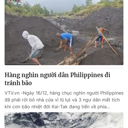
Hàng nghìn người dân Philippines đi
tránh bão
VTV.vn -Ngày 16/12, hàng chục nghìn người Philippines
đã phải rời bỏ nhà cửa vì lũ lụt và 3 ngư dân mất tích
khi cơn bão nhiệt đới Kai-Tak đang tiến về phía...