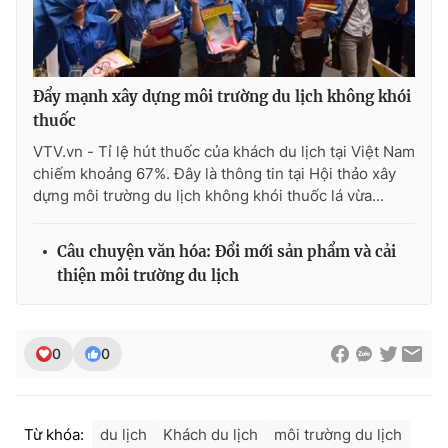
Photo
Infographic
Video
Shorts video
Đẩy mạnh xây dựng môi trường du lịch không khói
thuốc
VTV Money
VTV Thể thao
VTV.vn - Tỉ lệ hút thuốc của khách du lịch tại Việt Nam
chiếm khoảng 67%. Đây là thông tin tại Hội thảo xây
dựng môi trường du lịch không khói thuốc lá vừa...
VTV Sức khoẻ
Bất động sản
Câu chuyện văn hóa: Đổi mới sản phẩm và cải
Thị trường 24h
Tấm lòng Việt
thiện môi trường du lịch
VTV4
Vươn mình bằng AI
0
0
VTV9
VTV8
Từ khóa:
du lịch
Khách du lịch
môi trường du lịch
Liên hệ tòa soạn
English