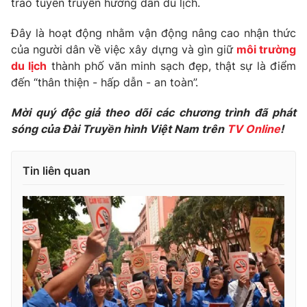
trào tuyên truyền hướng dẫn du lịch.
Phim VTV
Giải trí
Hậu trường
Đây là hoạt động nhằm vận động nâng cao nhận thức
Điện ảnh
của người dân về việc xây dựng và gìn giữ
môi trường
Đời sống
Nhân vật
du lịch
thành phố văn minh sạch đẹp, thật sự là điểm
Âm nhạc
đến “thân thiện - hấp dẫn - an toàn”.
Du lịch
Khán giả
Giáo dục
Sao
Làm đẹp
Mời quý độc giả theo dõi các chương trình đã phát
Giải sao mai
Tuyển sinh
sóng của Đài Truyền hình Việt Nam trên
TV Online
!
Công nghệ
Chất lượng cuộc sống
Học trực tuyến
Hitech Công nghệ tương lai
Tin liên quan
Giao lưu trực tuyến
Sản phẩm
Lịch phát sóng
Thị trường
Tư vấn
Chuyên mục khác
Emagazine
Podcast