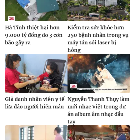
Ðiện thoại Thời báo VTV:
024.66 897 897
Email:
toasoan@vtv.vn
Liên hệ quảng cáo:
024-7300.7108
Hà Tĩnh thiệt hại hơn
Kiểm tra sức khỏe hơn
9.000 tỷ đồng do 3 cơn
250 bệnh nhân trong vụ
bão gây ra
máy tán sỏi laser bị
hỏng
Giả danh nhân viên y tế
Nguyễn Thanh Thụy làm
lừa đảo người hiến máu
mới nhạc Việt trong dự
® Cấm sao chép dưới mọi hình thức nếu không có sự chấp
án album âm nhạc đầu
thuận bằng văn bản. Ghi rõ nguồn VTV.vn khi phát hành lại
tay
thông tin từ website này.