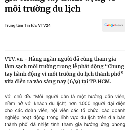
Chính trị
môi trường du lịch
Truyền hình
Văn hóa - Giải trí
Xã hội
Y tế
Trung tâm Tin tức VTV24
Đời sống
Pháp luật
Công nghệ
Giáo dục
Y tế
VTV.vn - Hàng ngàn người đã cùng tham gia
làm sạch môi trường trong lễ phát động “Chung
Thế giới
tay hành động vì môi trường du lịch thành phố”
Tin tức
vừa diễn ra vào sáng nay (6/9) tại TP.HCM.
Kinh tế
Thế giới đó đây
Với chủ đề: “Mỗi người dân là một hướng dẫn viên,
Tài chính
Dữ liệu và đời sống
niềm nở với khách du lịch”, hơn 1.000 người đại diện
Câu chuyện quốc tế
Thị trường
cho các đoàn viên, hội viên các tổ chức, các doanh
nghiệp hoạt động trong lĩnh vực du lịch trên địa bàn
Truyền hình
Góc doanh nghiệp
thành phố đã nhiệt tình tham gia hưởng ứng phong