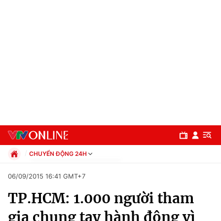
CHUYỂN ĐỘNG 24H
Chính trị
06/09/2015 16:41 GMT+7
Xã hội
TP.HCM: 1.000 người tham
Pháp luật
Chuyên mục
Kinh tế
gia chung tay hành động vì
Thể thao