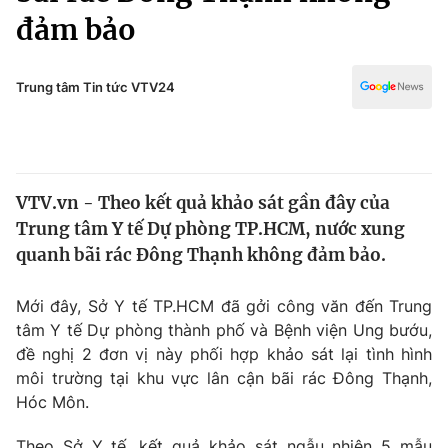
Chính trị
đảm bảo
Truyền hình
Văn hóa - Giải trí
Xã hội
Y tế
Trung tâm Tin tức VTV24
Đời sống
Pháp luật
Công nghệ
Giáo dục
Y tế
VTV.vn - Theo kết quả khảo sát gần đây của
Trung tâm Y tế Dự phòng TP.HCM, nước xung
Thế giới
quanh bãi rác Đông Thạnh không đảm bảo.
Tin tức
Kinh tế
Mới đây, Sở Y tế TP.HCM đã gởi công văn đến Trung
Thế giới đó đây
tâm Y tế Dự phòng thành phố và Bệnh viện Ung bướu,
Tài chính
Dữ liệu và đời sống
đề nghị 2 đơn vị này phối hợp khảo sát lại tình hình
Câu chuyện quốc tế
Thị trường
môi trường tại khu vực lân cận bãi rác Đông Thạnh,
Hóc Môn.
Truyền hình
Góc doanh nghiệp
Theo Sở Y tế, kết quả khảo sát ngẫu nhiên 5 mẫu