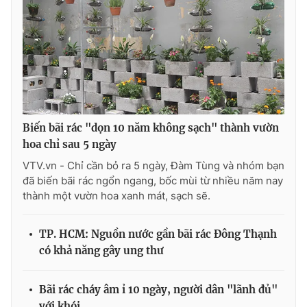
Photo
Infographic
Video
Shorts video
VTV Money
VTV Thể thao
Biến bãi rác "dọn 10 năm không sạch" thành vườn
VTV Sức khoẻ
Bất động sản
hoa chỉ sau 5 ngày
VTV.vn - Chỉ cần bỏ ra 5 ngày, Đàm Tùng và nhóm bạn
đã biến bãi rác ngổn ngang, bốc mùi từ nhiều năm nay
Thị trường 24h
Tấm lòng Việt
thành một vườn hoa xanh mát, sạch sẽ.
VTV4
Vươn mình bằng AI
TP. HCM: Nguồn nước gần bãi rác Đông Thạnh
có khả năng gây ung thư
VTV9
VTV8
Bãi rác cháy âm ỉ 10 ngày, người dân "lãnh đủ"
Liên hệ tòa soạn
English
với khói