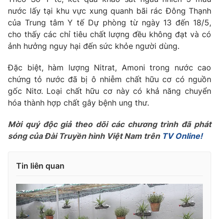
Phim VTV
Giải trí
nước lấy tại khu vực xung quanh bãi rác Đông Thạnh
Hậu trường
của Trung tâm Y tế Dự phòng từ ngày 13 đến 18/5,
Điện ảnh
cho thấy các chỉ tiêu chất lượng đều không đạt và có
Đời sống
Nhân vật
ảnh hưởng nguy hại đến sức khỏe người dùng.
Âm nhạc
Du lịch
Khán giả
Giáo dục
Đặc biệt, hàm lượng Nitrat, Amoni trong nước cao
Sao
Làm đẹp
chứng tỏ nước đã bị ô nhiễm chất hữu cơ có nguồn
Giải sao mai
Tuyển sinh
gốc Nitơ. Loại chất hữu cơ này có khả năng chuyển
Công nghệ
Chất lượng cuộc sống
hóa thành hợp chất gây bệnh ung thư.
Học trực tuyến
Hitech Công nghệ tương lai
Giao lưu trực tuyến
Mời quý độc giả theo dõi các chương trình đã phát
Sản phẩm
sóng của Đài Truyền hình Việt Nam trên
TV Online!
Lịch phát sóng
Thị trường
Tin liên quan
Tư vấn
Chuyên mục khác
Emagazine
Podcast