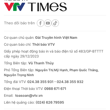
Theo dõi báo trên
Cơ quan chủ quản:
Đài Truyền hình Việt Nam
Cơ quan báo chí:
Thời báo VTV
Giấy phép hoạt động báo in và báo điện tử số 483/GP-BTTTT
cấp ngày 29/12/2023
Tổng Biên tập:
Vũ Thanh Thủy
Phó Tổng Biên tập:
Nguyễn Thị Mỹ Hạnh, Phạm Quốc Thắng,
Nguyễn Trọng Ninh
Tổng đài VTV:
024.38 355 931 - 024.38 355 932
Ðiện thoại Thời báo VTV:
0988 671 671
Email:
toasoan@vtv.vn
Liên hệ quảng cáo:
(024) 626 79595