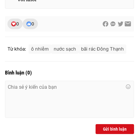
0
0
THỜI BÁO VTV
Từ khóa:
ô nhiễm
nước sạch
bãi rác Đông Thạnh
Theo dõi báo trên
Bình luận
(
0
)
Cơ quan chủ quản:
Đài Truyền hình Việt Nam
Cơ quan báo chí:
Thời báo VTV
Giấy phép hoạt động báo in và báo điện tử số 483/GP-BTTTT
cấp ngày 29/12/2023
Tổng Biên tập:
Vũ Thanh Thủy
Phó Tổng Biên tập:
Nguyễn Thị Mỹ Hạnh, Phạm Quốc Thắng,
Nguyễn Trọng Ninh
Gửi bình luận
Tổng đài VTV:
024.38 355 931 - 024.38 355 932