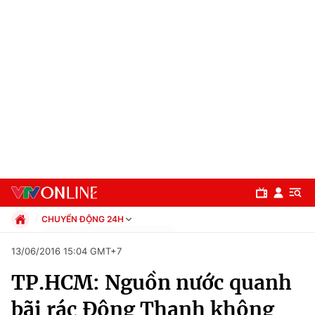
CHUYỂN ĐỘNG 24H
Chính trị
13/06/2016 15:04 GMT+7
Xã hội
TP.HCM: Nguồn nước quanh
Pháp luật
Chuyên mục
Kinh tế
bãi rác Đông Thạnh không
Thể thao