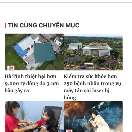
Ðiện thoại Thời báo VTV:
024.66 897 897
Email:
toasoan@vtv.vn
Liên hệ quảng cáo:
024-7300.7108
TIN CÙNG CHUYÊN MỤC
Hà Tĩnh thiệt hại hơn
Kiểm tra sức khỏe hơn
9.000 tỷ đồng do 3 cơn
250 bệnh nhân trong vụ
bão gây ra
máy tán sỏi laser bị
hỏng
® Cấm sao chép dưới mọi hình thức nếu không có sự chấp
thuận bằng văn bản. Ghi rõ nguồn VTV.vn khi phát hành lại
thông tin từ website này.