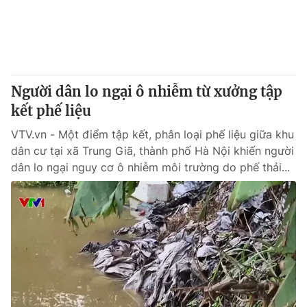
Giao lưu trực tuyến
Sản phẩm
Lịch phát sóng
Thị trường
Tư vấn
Người dân lo ngại ô nhiễm từ xưởng tập
Chuyên mục khác
kết phế liệu
Emagazine
Podcast
VTV.vn - Một điểm tập kết, phân loại phế liệu giữa khu
dân cư tại xã Trung Giã, thành phố Hà Nội khiến người
Photo
Infographic
dân lo ngại nguy cơ ô nhiễm môi trường do phế thải...
Video
Shorts video
VTV Money
VTV Thể thao
VTV Sức khoẻ
Bất động sản