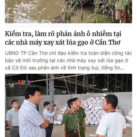
Thị trường 24h
Tấm lòng Việt
VTV4
Vươn mình bằng AI
Kiểm tra, làm rõ phản ánh ô nhiễm tại
VTV9
VTV8
các nhà máy xay xát lúa gạo ở Cần Thơ
UBND TP Cần Thơ chỉ đạo kiểm tra toàn diện công tác
Liên hệ tòa soạn
English
bảo vệ môi trường tại các nhà máy xay xát lúa gạo ở
xã Cờ Đỏ sau phản ánh về tình trạng bụi, tiếng ồn...
THỜI BÁO VTV
Theo dõi báo trên
Cơ quan chủ quản:
Đài Truyền hình Việt Nam
Cơ quan báo chí:
Thời báo VTV