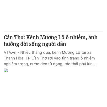
Tin tức
Kinh tế
Thế giới đó đây
Tài chính
Dữ liệu và đời sống
Câu chuyện quốc tế
Thị trường
Cần Thơ: Kênh Mương Lộ ô nhiễm, ảnh
Truyền hình
Góc doanh nghiệp
hưởng đời sống người dân
Phim VTV
Giải trí
VTV.vn - Nhiều tháng qua, kênh Mương Lộ tại xã
Hậu trường
Thạnh Hòa, TP Cần Thơ rơi vào tình trạng ô nhiễm
Điện ảnh
nghiêm trọng, nước đen tù đọng, rác thải phủ kín,...
Đời sống
Nhân vật
Âm nhạc
Du lịch
Khán giả
Giáo dục
Sao
Làm đẹp
Giải sao mai
Tuyển sinh
Công nghệ
Chất lượng cuộc sống
Học trực tuyến
Hitech Công nghệ tương lai