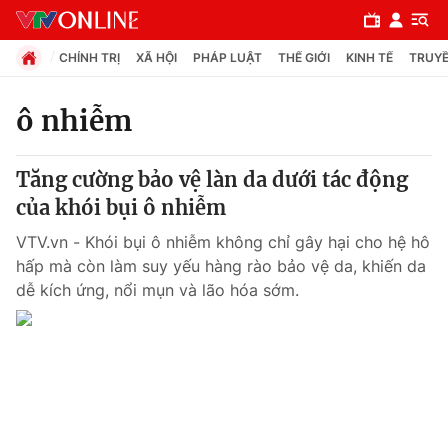
CHÍNH TRỊ
XÃ HỘI
PHÁP LUẬT
THẾ GIỚI
KINH TẾ
TRUYỀ
ô nhiễm
Chuyên mục
Tăng cường bảo vệ làn da dưới tác động
Chính trị
của khói bụi ô nhiễm
VTV.vn - Khói bụi ô nhiễm không chỉ gây hại cho hệ hô
Xã hội
hấp mà còn làm suy yếu hàng rào bảo vệ da, khiến da
dễ kích ứng, nổi mụn và lão hóa sớm.
Pháp luật
Y tế
Thế giới