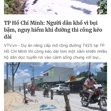
® Cấm sao chép dưới mọi hình thức nếu không có sự chấp
thuận bằng văn bản. Ghi rõ nguồn VTV.vn khi phát hành lại
TP Hồ Chí Minh: Người dân khổ vì bụi
thông tin từ website này.
bặm, nguy hiểm khi đường thi công kéo
dài
VTV.vn - Dự án nâng cấp mở rộng đường TX25 tại TP
Hồ Chí Minh thi công kéo dài hơn một năm khiến nhiều
hộ dân dọc tuyến rơi vào cảnh sống chung với bụi...