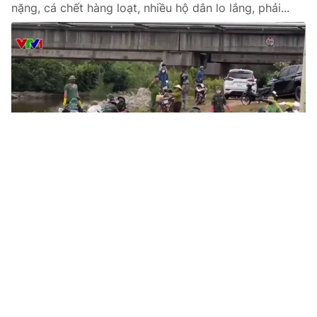
nặng, cá chết hàng loạt, nhiều hộ dân lo lắng, phải...
Tin mới
Video
Live
Emagazine
Trang chủ
Làm rõ nhà máy xả thải làm dòng kênh ở
Phú Thọ đổi màu, bốc mùi hôi
VTV.vn - Tại xã Xuân Hòa, tỉnh Phú Thọ, một tuyến
kênh tiêu thoát nước dài hàng km, chạy qua khu dân
cư với hàng trăm hộ dân, bốc mùi khó chịu và đổi...