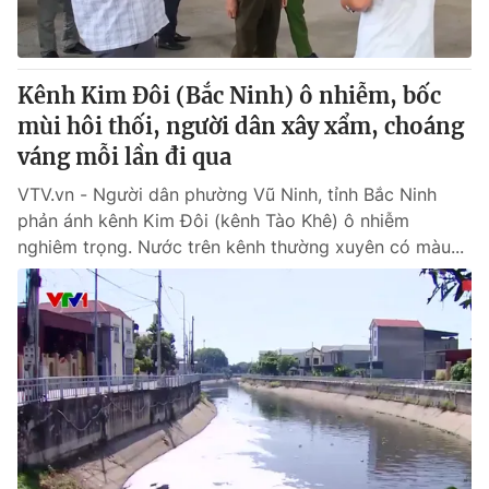
Giấy phép hoạt động báo in và báo điện tử số 483/GP-BTTTT
cấp ngày 29/12/2023
Tổng Biên tập:
Vũ Thanh Thủy
Kênh Kim Đôi (Bắc Ninh) ô nhiễm, bốc
Phó Tổng Biên tập:
Nguyễn Thị Mỹ Hạnh, Phạm Quốc Thắng,
mùi hôi thối, người dân xây xẩm, choáng
Nguyễn Trọng Ninh
Tổng đài VTV:
váng mỗi lần đi qua
024.38 355 931 - 024.38 355 932
Ðiện thoại Thời báo VTV:
024.66 897 897
VTV.vn - Người dân phường Vũ Ninh, tỉnh Bắc Ninh
Email:
toasoan@vtv.vn
phản ánh kênh Kim Đôi (kênh Tào Khê) ô nhiễm
Liên hệ quảng cáo:
024-7300.7108
nghiêm trọng. Nước trên kênh thường xuyên có màu...