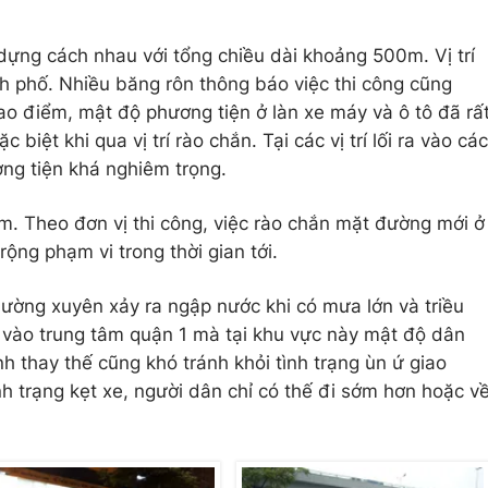
ựng cách nhau với tổng chiều dài khoảng 500m. Vị trí
h phố. Nhiều băng rôn thông báo việc thi công cũng
cao điểm, mật độ phương tiện ở làn xe máy và ô tô đã rấ
biệt khi qua vị trí rào chắn. Tại các vị trí lối ra vào các
ơng tiện khá nghiêm trọng.
 Theo đơn vị thi công, việc rào chắn mặt đường mới ở
ộng phạm vi trong thời gian tới.
ng xuyên xảy ra ngập nước khi có mưa lớn và triều
 vào trung tâm quận 1 mà tại khu vực này mật độ dân
ình thay thế cũng khó tránh khỏi tình trạng ùn ứ giao
h trạng kẹt xe, người dân chỉ có thế đi sớm hơn hoặc v