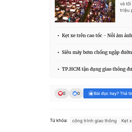
và tố
triệu
Kẹt xe trên cao tốc - Nỗi ám ản
Siêu máy bơm chống ngập đường
TP.HCM tận dụng giao thông đư
0
0
Bài đọc hay? Thả t
Từ khóa:
công trình giao thông
Kẹt 