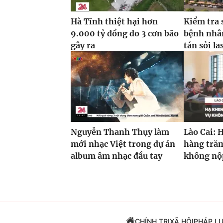
Hà Tĩnh thiệt hại hơn
Kiểm tra 
9.000 tỷ đồng do 3 cơn bão
bệnh nhâ
gây ra
tán sỏi la
Nguyễn Thanh Thụy làm
Lào Cai: 
mới nhạc Việt trong dự án
hàng trăm
album âm nhạc đầu tay
không nộp
CHÍNH TRỊ
XÃ HỘI
PHÁP L