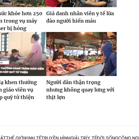
sức khỏe hơn 250
Giả danh nhân viên y tế lừa
n trong vụ máy
đảo người hiến máu
ser bị hỏng
Hạ khen thưởng
Người dân thận trọng
 giáo viên vụ
nhưng không quay lưng với
 quỹ từ thiện
thịt lợn
UẬT
THẾ GIỚI
KINH TẾ
TRUYỀN HÌNH
GIẢI TRÍ
Y TẾ
ĐỜI SỐNG
CÔNG NG