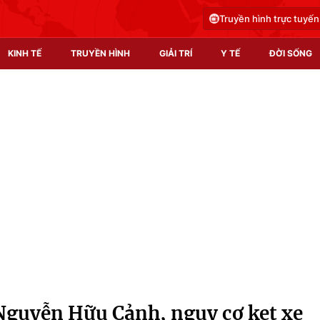
Truyền hình trực tuyến
KINH TẾ
TRUYỀN HÌNH
GIẢI TRÍ
Y TẾ
ĐỜI SỐNG
Pháp luật
Y tế
Truyền hình
Multimedia
Phim VTV
Video
Hậu trường
Shorts video
Nhân vật
Podcast
Khán giả
EMagazine
Giải sao mai
Photo
guyễn Hữu Cảnh, nguy cơ kẹt xe
Infographic