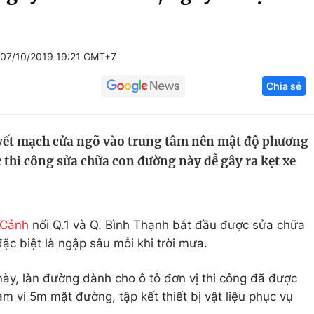
Góc ảnh
07/10/2019 19:21 GMT+7
Giáo dục
Công nghệ
Chia sẻ
Tuyển sinh
Hitech Công ng
Học trực tuyến
Sản phẩm
yết mạch cửa ngõ vào trung tâm nên mật độ phương
g
Thị trường
c thi công sửa chữa con đường này dễ gây ra kẹt xe
Tư vấn
 Cảnh
nối Q.1 và Q. Bình Thạnh bắt đầu được sửa chữa
ặc biệt là ngập sâu mỗi khi trời mưa.
ày, làn đường dành cho ô tô đơn vị thi công đã được
 vi 5m mặt đường, tập kết thiết bị vật liệu phục vụ