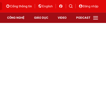
Cổng thông tin
English
Đăng nhập
CÔNG NGHỆ
GIÁO DỤC
VIDEO
PODCAST
VTV Money
VTV Thể thao
VTV Sức khoẻ
Bất động sản
Thị trường 24h
Tấm lòng Việt
Vươn mình bằng AI
VTV4
VTV8
VTV9
Lịch phát sóng
Giao lưu trực tuyến
Sự kiện