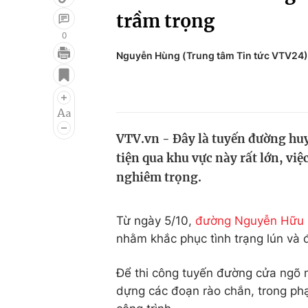
trầm trọng
0
Nguyễn Hùng (Trung tâm Tin tức VTV24)
Giải trí
Đời sống
Điện ảnh
Du lịch
Âm nhạc
Làm đẹp
VTV.vn - Đây là tuyến đường hu
Sao
Chất lượng cuộc sốn
tiện qua khu vực này rất lớn, việ
nghiêm trọng.
Từ ngày 5/10,
đường Nguyễn Hữu
nhằm khắc phục tình trạng lún và đ
Để thi công tuyến đường cửa ngõ n
dựng các đoạn rào chắn, trong phạm