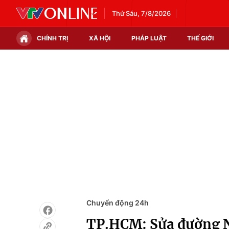
Thứ Sáu, 7/8/2026
CHÍNH TRỊ
XÃ HỘI
PHÁP LUẬT
THẾ GIỚI
Chính trị
Xã hội
Thế giới
Kinh tế
Tin tức
Tài chính
Thế giới đó đây
Thị trường
Câu chuyện quốc tế
Góc doanh nghiệp
Dữ liệu và đời sống
Chuyển động 24h
TP.HCM: Sửa đường N