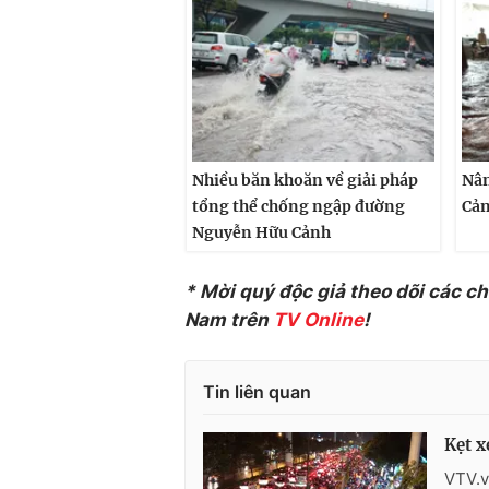
Nhiều băn khoăn về giải pháp
Nân
tổng thể chống ngập đường
Cản
Nguyễn Hữu Cảnh
* Mời quý độc giả theo dõi các c
Nam trên
TV Online
!
Tin liên quan
Kẹt x
VTV.v