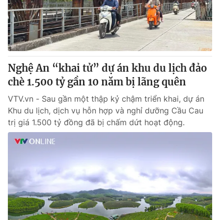
Thị trường 24h
Tấm lòng Việt
VTV4
Vươn mình bằng AI
VTV9
VTV8
Nghệ An “khai tử” dự án khu du lịch đảo
chè 1.500 tỷ gần 10 năm bị lãng quên
Liên hệ tòa soạn
English
VTV.vn - Sau gần một thập kỷ chậm triển khai, dự án
Khu du lịch, dịch vụ hỗn hợp và nghỉ dưỡng Cầu Cau
trị giá 1.500 tỷ đồng đã bị chấm dứt hoạt động.
THỜI BÁO VTV
Theo dõi báo trên
Cơ quan chủ quản:
Đài Truyền hình Việt Nam
Cơ quan báo chí:
Thời báo VTV