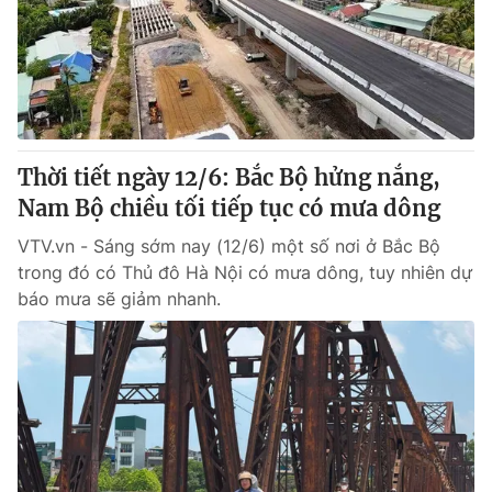
Giao lưu trực tuyến
Sản phẩm
Lịch phát sóng
Thị trường
Tư vấn
Chuyên mục khác
Thời tiết ngày 12/6: Bắc Bộ hửng nắng,
Emagazine
Podcast
Nam Bộ chiều tối tiếp tục có mưa dông
VTV.vn - Sáng sớm nay (12/6) một số nơi ở Bắc Bộ
Photo
Infographic
trong đó có Thủ đô Hà Nội có mưa dông, tuy nhiên dự
báo mưa sẽ giảm nhanh.
Video
Shorts video
VTV Money
VTV Thể thao
VTV Sức khoẻ
Bất động sản