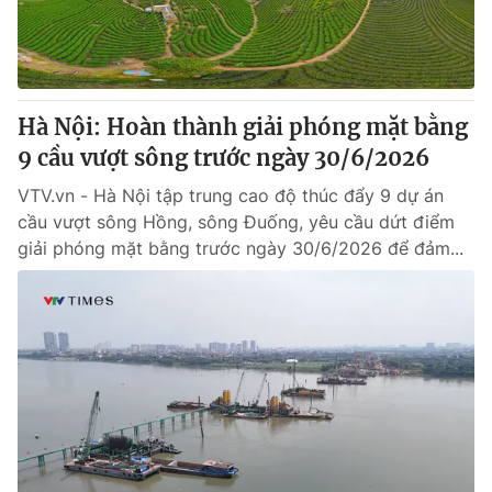
Giấy phép hoạt động báo in và báo điện tử số 483/GP-BTTTT
cấp ngày 29/12/2023
Tổng Biên tập:
Vũ Thanh Thủy
Phó Tổng Biên tập:
Nguyễn Thị Mỹ Hạnh, Phạm Quốc Thắng,
Hà Nội: Hoàn thành giải phóng mặt bằng
Nguyễn Trọng Ninh
Tổng đài VTV:
9 cầu vượt sông trước ngày 30/6/2026
024.38 355 931 - 024.38 355 932
Ðiện thoại Thời báo VTV:
024.66 897 897
VTV.vn - Hà Nội tập trung cao độ thúc đẩy 9 dự án
Email:
toasoan@vtv.vn
cầu vượt sông Hồng, sông Đuống, yêu cầu dứt điểm
Liên hệ quảng cáo:
024-7300.7108
giải phóng mặt bằng trước ngày 30/6/2026 để đảm...