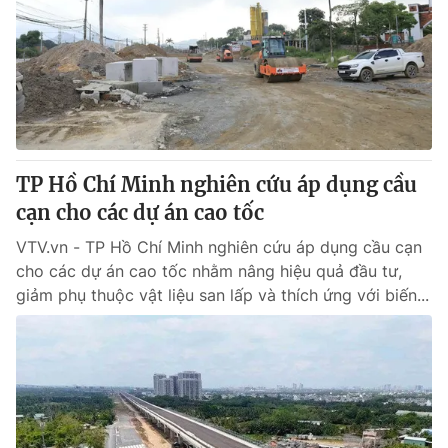
Tin tức
Kinh tế
Thế giới đó đây
Tài chính
Dữ liệu và đời sống
Câu chuyện quốc tế
Thị trường
Truyền hình
Góc doanh nghiệp
TP Hồ Chí Minh nghiên cứu áp dụng cầu
Phim VTV
cạn cho các dự án cao tốc
Giải trí
Hậu trường
VTV.vn - TP Hồ Chí Minh nghiên cứu áp dụng cầu cạn
Điện ảnh
cho các dự án cao tốc nhằm nâng hiệu quả đầu tư,
Đời sống
Nhân vật
giảm phụ thuộc vật liệu san lấp và thích ứng với biến...
Âm nhạc
Du lịch
Khán giả
Giáo dục
Sao
Làm đẹp
Giải sao mai
Tuyển sinh
Công nghệ
Chất lượng cuộc sống
Học trực tuyến
Hitech Công nghệ tương lai