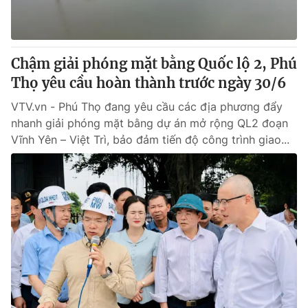
® Cấm sao chép dưới mọi hình thức nếu không có sự chấp
thuận bằng văn bản. Ghi rõ nguồn VTV.vn khi phát hành lại
Chậm giải phóng mặt bằng Quốc lộ 2, Phú
thông tin từ website này.
Thọ yêu cầu hoàn thành trước ngày 30/6
VTV.vn - Phú Thọ đang yêu cầu các địa phương đẩy
nhanh giải phóng mặt bằng dự án mở rộng QL2 đoạn
Vĩnh Yên – Việt Trì, bảo đảm tiến độ công trình giao...