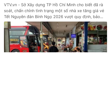
VTV.vn - Sở Xây dựng TP Hồ Chí Minh cho biết đã rà
soát, chấn chỉnh tình trạng một số nhà xe tăng giá vé
Tết Nguyên đán Bính Ngọ 2026 vượt quy định, bảo...
Tin mới
Video
Live
Emagazine
Trang chủ
Hà Nội thi công các công trình giao thông
xuyên Tết
VTV.vn - Thi công xuyên Tết, không kể ngày đêm, các