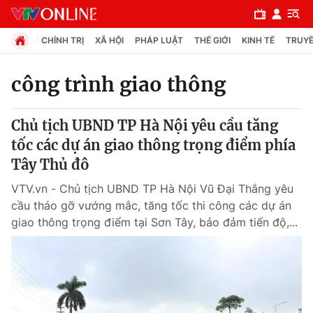
CHÍNH TRỊ
XÃ HỘI
PHÁP LUẬT
THẾ GIỚI
KINH TẾ
TRUYỀ
công trình giao thông
Chuyên mục
Chủ tịch UBND TP Hà Nội yêu cầu tăng
Chính trị
tốc các dự án giao thông trọng điểm phía
Tây Thủ đô
Xã hội
VTV.vn - Chủ tịch UBND TP Hà Nội Vũ Đại Thắng yêu
cầu tháo gỡ vướng mắc, tăng tốc thi công các dự án
Pháp luật
giao thông trọng điểm tại Sơn Tây, bảo đảm tiến độ,...
Y tế
Thế giới