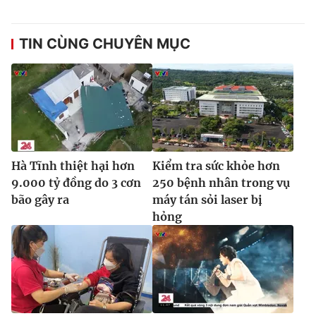
Ðiện thoại Thời báo VTV:
024.66 897 897
Email:
toasoan@vtv.vn
TIN CÙNG CHUYÊN MỤC
Liên hệ quảng cáo:
024-7300.7108
Hà Tĩnh thiệt hại hơn
Kiểm tra sức khỏe hơn
9.000 tỷ đồng do 3 cơn
250 bệnh nhân trong vụ
bão gây ra
máy tán sỏi laser bị
hỏng
® Cấm sao chép dưới mọi hình thức nếu không có sự chấp
thuận bằng văn bản. Ghi rõ nguồn VTV.vn khi phát hành lại
thông tin từ website này.