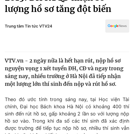
Chính trị
lượng hồ sơ tăng đột biến
Truyền hình
Văn hóa - Giải trí
Xã hội
Y tế
Trung tâm Tin tức VTV24
Đời sống
Pháp luật
Công nghệ
Giáo dục
Y tế
VTV.vn - 2 ngày nữa là hết hạn rút, nộp hồ sơ
nguyện vọng 1 xét tuyển ĐH, CĐ và ngay trong
Thế giới
sáng nay, nhiều trường ở Hà Nội đã tiếp nhận
Tin tức
một lượng lớn thí sinh đến nộp và rút hồ sơ.
Kinh tế
Thế giới đó đây
Theo đó ước tính trong sáng nay, tại Học viện Tài
Tài chính
Dữ liệu và đời sống
chính, Đại học Bách khoa Hà Nội có khoảng 400 thí
Câu chuyện quốc tế
Thị trường
sinh đến rút hồ sơ, gấp khoảng 2 lần so với lượng nộp
hồ sơ vào. Trong khi đa số các thí sinh đã xác định
Truyền hình
Góc doanh nghiệp
được trường để tiếp tục nộp hồ sơ, nhiều thí sinh vẫn