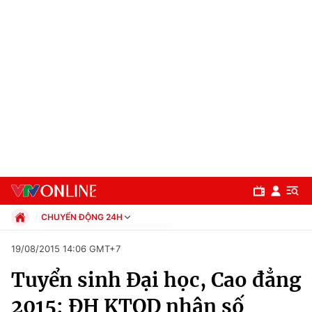
CHUYỂN ĐỘNG 24H
Chính trị
19/08/2015 14:06 GMT+7
Xã hội
Tuyển sinh Đại học, Cao đẳng
Pháp luật
Chuyên mục
Kinh tế
2015: ĐH KTQD nhận số
Thể thao