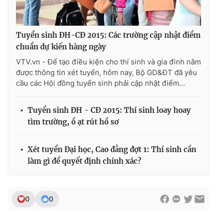
Photo
Infographic
Tuyển sinh ĐH-CĐ 2015: Các trường cập nhật điểm
Video
Shorts video
chuẩn dự kiến hàng ngày
VTV.vn - Để tạo điều kiện cho thí sinh và gia đình nắm
VTV Money
VTV Thể thao
được thông tin xét tuyển, hôm nay, Bộ GD&ĐT đã yêu
cầu các Hội đồng tuyển sinh phải cập nhật điểm...
VTV Sức khoẻ
Bất động sản
Tuyển sinh ĐH - CĐ 2015: Thí sinh loay hoay
tìm trường, ồ ạt rút hồ sơ
Thị trường 24h
Tấm lòng Việt
Xét tuyển Đại học, Cao đẳng đợt 1: Thí sinh cần
VTV4
Vươn mình bằng AI
làm gì để quyết định chính xác?
VTV9
VTV8
0
0
Liên hệ tòa soạn
English