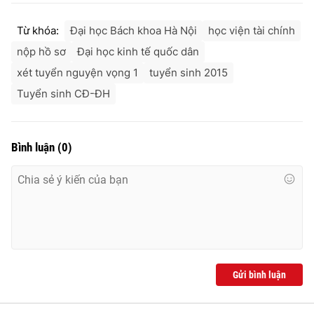
Từ khóa:
Đại học Bách khoa Hà Nội
học viện tài chính
nộp hồ sơ
Đại học kinh tế quốc dân
THỜI BÁO VTV
xét tuyển nguyện vọng 1
tuyển sinh 2015
Tuyển sinh CĐ-ĐH
Theo dõi báo trên
Bình luận
(
0
)
Cơ quan chủ quản:
Đài Truyền hình Việt Nam
Cơ quan báo chí:
Thời báo VTV
Giấy phép hoạt động báo in và báo điện tử số 483/GP-BTTTT
cấp ngày 29/12/2023
Tổng Biên tập:
Vũ Thanh Thủy
Phó Tổng Biên tập:
Nguyễn Thị Mỹ Hạnh, Phạm Quốc Thắng,
Gửi bình luận
Nguyễn Trọng Ninh
Tổng đài VTV:
024.38 355 931 - 024.38 355 932