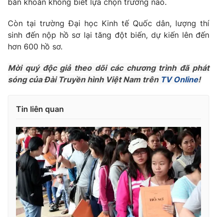
băn khoăn không biết lựa chọn trường nào.
Phim VTV
Giải trí
Hậu trường
Còn tại trường Đại học Kinh tế Quốc dân, lượng thí
Điện ảnh
sinh đến nộp hồ sơ lại tăng đột biến, dự kiến lên đến
Đời sống
Nhân vật
hơn 600 hồ sơ.
Âm nhạc
Du lịch
Khán giả
Giáo dục
Mời quý độc giả theo dõi các chương trình đã phát
Sao
Làm đẹp
sóng của Đài Truyền hình Việt Nam trên
TV Online
!
Giải sao mai
Tuyển sinh
Công nghệ
Chất lượng cuộc sống
Học trực tuyến
Tin liên quan
Hitech Công nghệ tương lai
Giao lưu trực tuyến
Sản phẩm
Lịch phát sóng
Thị trường
Tư vấn
Chuyên mục khác
Emagazine
Podcast