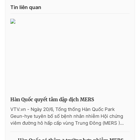
Phim VTV
Giải trí
Tin liên quan
Hậu trường
Điện ảnh
Đời sống
Nhân vật
Âm nhạc
Du lịch
Khán giả
Giáo dục
Sao
Làm đẹp
Giải sao mai
Tuyển sinh
Công nghệ
Chất lượng cuộc sống
Học trực tuyến
Hitech Công nghệ tương lai
Giao lưu trực tuyến
Sản phẩm
Lịch phát sóng
Thị trường
Hàn Quốc quyết tâm dập dịch MERS
VTV.vn - Ngày 20/6, Tổng thống Hàn Quốc Park
Tư vấn
Geun-hye tuyên bố số bệnh nhân nhiễm Hội chứng
Chuyên mục khác
viêm đường hô hấp cấp vùng Trung Đông (MERS )...
Emagazine
Podcast