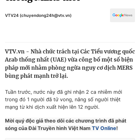
Chính trị
Truyền hình
Văn hóa - Giải trí
VTV24 (chuyendong24h@vtv.vn)
Xã hội
Y tế
Đời sống
Pháp luật
Công nghệ
Giáo dục
VTV.vn - Nhà chức trách tại Các Tiểu vương quốc
Y tế
Arab thống nhất (UAE) vừa công bố một số biện
pháp mới nhằm phòng ngừa nguy cơ dịch MERS
Thế giới
bùng phát mạnh trở lại.
Tin tức
Tuần trước, nước này đã ghi nhận 2 ca nhiễm mới
Kinh tế
trong đó 1 người đã tử vong, nâng số người thiệt
Thế giới đó đây
Tài chính
mạng từ khi dịch xuất hiện lên 12 người.
Dữ liệu và đời sống
Câu chuyện quốc tế
Thị trường
Mời quý độc giả theo dõi các chương trình đã phát
sóng của Đài Truyền hình Việt Nam
TV Online
!
Truyền hình
Góc doanh nghiệp