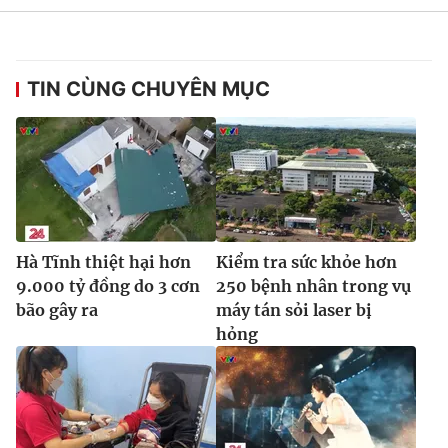
TIN CÙNG CHUYÊN MỤC
THỜI BÁO VTV
Theo dõi báo trên
Cơ quan chủ quản:
Đài Truyền hình Việt Nam
Hà Tĩnh thiệt hại hơn
Kiểm tra sức khỏe hơn
Cơ quan báo chí:
Thời báo VTV
9.000 tỷ đồng do 3 cơn
250 bệnh nhân trong vụ
Giấy phép hoạt động báo in và báo điện tử số 483/GP-BTTTT
bão gây ra
máy tán sỏi laser bị
cấp ngày 29/12/2023
hỏng
Tổng Biên tập:
Vũ Thanh Thủy
Phó Tổng Biên tập:
Nguyễn Thị Mỹ Hạnh, Phạm Quốc Thắng,
Nguyễn Trọng Ninh
Tổng đài VTV:
024.38 355 931 - 024.38 355 932