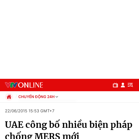
CHUYỂN ĐỘNG 24H
Chính trị
22/06/2015 15:53 GMT+7
Xã hội
UAE công bố nhiều biện pháp
Pháp luật
Chuyên mục
Kinh tế
chống MERS mới
Thể thao