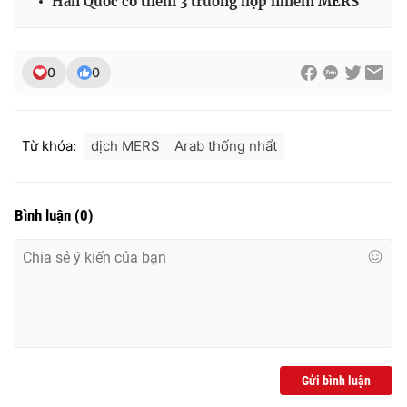
Hàn Quốc có thêm 3 trường hợp nhiễm MERS
Photo
Infographic
0
0
Video
Shorts video
VTV Money
VTV Thể thao
Từ khóa:
dịch MERS
Arab thống nhẩt
VTV Sức khoẻ
Bất động sản
Bình luận
(
0
)
Thị trường 24h
Tấm lòng Việt
VTV4
Vươn mình bằng AI
VTV9
VTV8
Gửi bình luận
Liên hệ tòa soạn
English