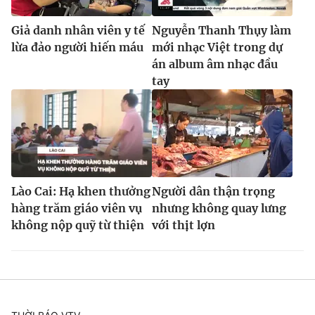
Ðiện thoại Thời báo VTV:
024.66 897 897
Email:
toasoan@vtv.vn
Giả danh nhân viên y tế
Nguyễn Thanh Thụy làm
lừa đảo người hiến máu
mới nhạc Việt trong dự
Liên hệ quảng cáo:
024-7300.7108
án album âm nhạc đầu
tay
Lào Cai: Hạ khen thưởng
Người dân thận trọng
hàng trăm giáo viên vụ
nhưng không quay lưng
không nộp quỹ từ thiện
với thịt lợn
® Cấm sao chép dưới mọi hình thức nếu không có sự chấp
thuận bằng văn bản. Ghi rõ nguồn VTV.vn khi phát hành lại
thông tin từ website này.