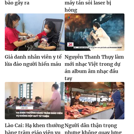
bão gây ra
máy tán sỏi laser bị
hỏng
Giả danh nhân viên y tế
Nguyễn Thanh Thụy làm
lừa đảo người hiến máu
mới nhạc Việt trong dự
án album âm nhạc đầu
tay
Lào Cai: Hạ khen thưởng
Người dân thận trọng
hàng trăm giáo viên vụ
nhưng không quay lưng