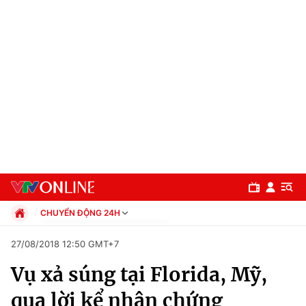
CHUYỂN ĐỘNG 24H
Chính trị
27/08/2018 12:50 GMT+7
Xã hội
Vụ xả súng tại Florida, Mỹ,
Pháp luật
Chuyên mục
Kinh tế
qua lời kể nhân chứng
Thể thao