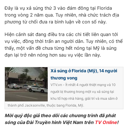
Phim VTV
Giải trí
Đây là vụ xả súng thứ 3 vào đám đông tại Florida
Hậu trường
trong vòng 2 năm qua. Tuy nhiên, nhà chức trách địa
Điện ảnh
phương từ chối đưa ra bình luận về con số này.
Đời sống
Nhân vật
Âm nhạc
Hiện cảnh sát đang điều tra các chi tiết liên quan tới
Du lịch
Khán giả
Giáo dục
Sao
vụ việc, đồng thời trấn an người dân. Tuy nhiên, có thể
Làm đẹp
Giải sao mai
thấy, một vấn đề chưa từng hết nóng tại Mỹ là súng
Tuyển sinh
đạn lại trở nên nóng hơn sau vụ việc lần này.
Công nghệ
Chất lượng cuộc sống
Học trực tuyến
Hitech Công nghệ tương lai
Xả súng ở Florida (Mỹ), 14 người
Giao lưu trực tuyến
thương vong
Sản phẩm
VTV.vn - Ít nhất 4 người thiệt mạng và 10
Lịch phát sóng
Thị trường
người bị thương trong một vụ xả súng tại
khu tổ hợp nhà hàng, giải trí và mua sắm ở
Tư vấn
thành phố Jacksonville, thuộc bang Florida, Mỹ.
Chuyên mục khác
Mời quý độc giả theo dõi các chương trình đã phát
Emagazine
Podcast
sóng của Đài Truyền hình Việt Nam trên
TV Online
!