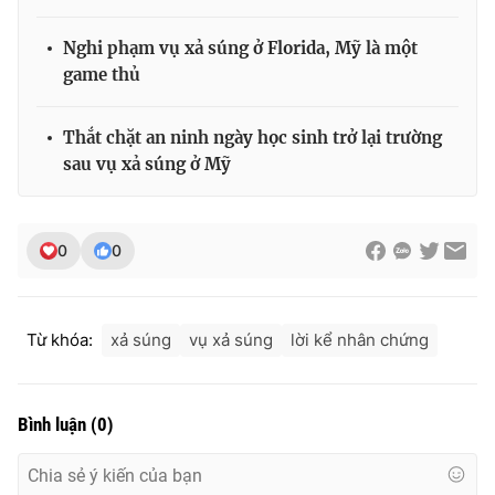
Nghi phạm vụ xả súng ở Florida, Mỹ là một
game thủ
THỜI BÁO VTV
Thắt chặt an ninh ngày học sinh trở lại trường
sau vụ xả súng ở Mỹ
Theo dõi báo trên
0
0
Cơ quan chủ quản:
Đài Truyền hình Việt Nam
Cơ quan báo chí:
Thời báo VTV
Từ khóa:
xả súng
vụ xả súng
lời kể nhân chứng
Giấy phép hoạt động báo in và báo điện tử số 483/GP-BTTTT
cấp ngày 29/12/2023
Tổng Biên tập:
Vũ Thanh Thủy
Bình luận
(
0
)
Phó Tổng Biên tập:
Nguyễn Thị Mỹ Hạnh, Phạm Quốc Thắng,
Nguyễn Trọng Ninh
Tổng đài VTV:
024.38 355 931 - 024.38 355 932