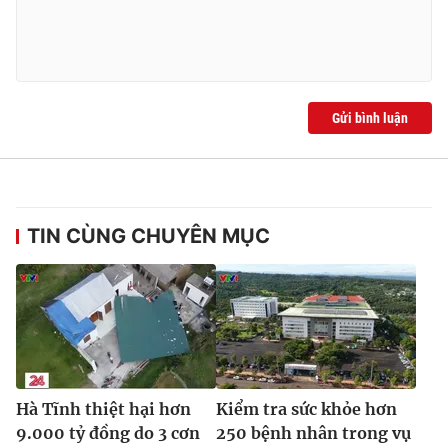
Ðiện thoại Thời báo VTV:
024.66 897 897
Email:
toasoan@vtv.vn
Liên hệ quảng cáo:
024-7300.7108
Gửi bình luận
TIN CÙNG CHUYÊN MỤC
® Cấm sao chép dưới mọi hình thức nếu không có sự chấp
thuận bằng văn bản. Ghi rõ nguồn VTV.vn khi phát hành lại
thông tin từ website này.
Hà Tĩnh thiệt hại hơn
Kiểm tra sức khỏe hơn
9.000 tỷ đồng do 3 cơn
250 bệnh nhân trong vụ