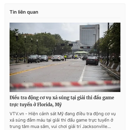
Photo
Infographic
Tin liên quan
Video
Shorts video
VTV Money
VTV Thể thao
VTV Sức khoẻ
Bất động sản
Thị trường 24h
Tấm lòng Việt
VTV4
Vươn mình bằng AI
Điều tra động cơ vụ xả súng tại giải thi đấu game
trực tuyến ở Florida, Mỹ
VTV9
VTV8
VTV.vn - Hiện cảnh sát Mỹ đang điều tra động cơ vụ
xả súng đẫm máu tại giải thi đấu game trực tuyến ở
trung tâm mua sắm, vui chơi giải trí Jacksonville...
Liên hệ tòa soạn
English