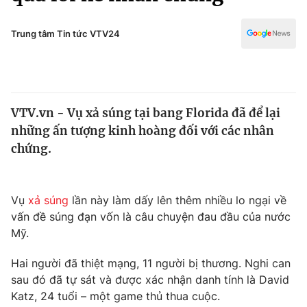
Chính trị
Truyền hình
Văn hóa - Giải trí
Trung tâm Tin tức VTV24
Xã hội
Y tế
Đời sống
Pháp luật
Công nghệ
Giáo dục
VTV.vn - Vụ xả súng tại bang Florida đã để lại
Y tế
những ấn tượng kinh hoàng đối với các nhân
chứng.
Thế giới
Tin tức
Vụ
xả súng
lần này làm dấy lên thêm nhiều lo ngại về
Kinh tế
vấn đề súng đạn vốn là câu chuyện đau đầu của nước
Thế giới đó đây
Tài chính
Mỹ.
Dữ liệu và đời sống
Câu chuyện quốc tế
Thị trường
Hai người đã thiệt mạng, 11 người bị thương. Nghi can
sau đó đã tự sát và được xác nhận danh tính là David
Truyền hình
Góc doanh nghiệp
Katz, 24 tuổi – một game thủ thua cuộc.