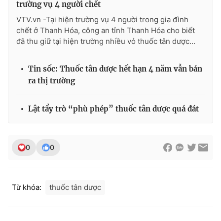
trường vụ 4 người chết
Photo
Infographic
VTV.vn -Tại hiện trường vụ 4 người trong gia đình
chết ở Thanh Hóa, công an tỉnh Thanh Hóa cho biết
đã thu giữ tại hiện trường nhiều vỏ thuốc tân dược...
Video
Shorts video
Tin sốc: Thuốc tân dược hết hạn 4 năm vẫn bán
VTV Money
VTV Thể thao
ra thị trường
VTV Sức khoẻ
Bất động sản
Lật tẩy trò “phù phép” thuốc tân dược quá đát
Thị trường 24h
Tấm lòng Việt
0
0
VTV4
Vươn mình bằng AI
Từ khóa:
thuốc tân dược
VTV9
VTV8
Liên hệ tòa soạn
English