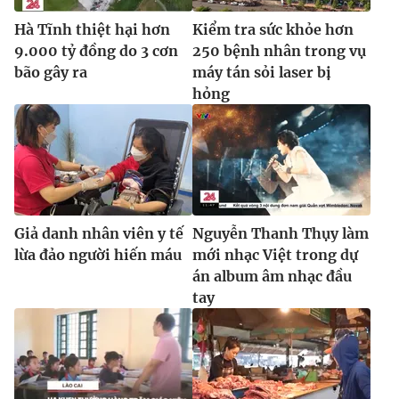
Ðiện thoại Thời báo VTV:
024.66 897 897
Hà Tĩnh thiệt hại hơn
Kiểm tra sức khỏe hơn
Email:
toasoan@vtv.vn
9.000 tỷ đồng do 3 cơn
250 bệnh nhân trong vụ
Liên hệ quảng cáo:
024-7300.7108
bão gây ra
máy tán sỏi laser bị
hỏng
Giả danh nhân viên y tế
Nguyễn Thanh Thụy làm
lừa đảo người hiến máu
mới nhạc Việt trong dự
án album âm nhạc đầu
tay
® Cấm sao chép dưới mọi hình thức nếu không có sự chấp
thuận bằng văn bản. Ghi rõ nguồn VTV.vn khi phát hành lại
thông tin từ website này.