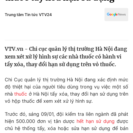
Chính trị
Truyền hình
Văn hóa - Giải trí
Trung tâm Tin tức VTV24
Xã hội
Y tế
Đời sống
Pháp luật
Công nghệ
Giáo dục
VTV.vn - Chi cục quản lý thị trường Hà Nội đang
Y tế
xem xét xử lý hình sự các nhà thuốc có hành vi
tẩy xóa, thay đổi hạn sử dụng trên vỏ thuốc.
Thế giới
Chi Cục quản lý thị trường Hà Nội đang xác định mức
Tin tức
độ thiệt hại của người tiêu dùng trong vụ việc một số
Kinh tế
nhà
thuốc
ở Hà Nội tẩy xóa, thay đổi hạn sử dụng trên
Thế giới đó đây
Tài chính
vỏ hộp thuốc để xem xét xử lý hình sự.
Dữ liệu và đời sống
Câu chuyện quốc tế
Thị trường
Trước đó, sáng 09/01, đội kiểm tra liên ngành đã phát
hiện 500.000 đơn vị tân dược
hết hạn sử dụng
được
Truyền hình
Góc doanh nghiệp
chủ hệ thống tẩy, xóa hoặc sửa hạn sử dụng để bán