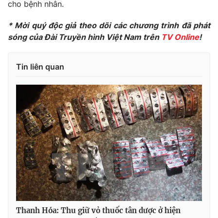
Phim VTV
cho bệnh nhân.
Giải trí
Hậu trường
* Mời quý độc giả theo dõi các chương trình đã phát
Điện ảnh
sóng của Đài Truyền hình Việt Nam trên
TV Online
!
Đời sống
Nhân vật
Âm nhạc
Du lịch
Khán giả
Giáo dục
Tin liên quan
Sao
Làm đẹp
Giải sao mai
Tuyển sinh
Công nghệ
Chất lượng cuộc sống
Học trực tuyến
Hitech Công nghệ tương lai
Giao lưu trực tuyến
Sản phẩm
Lịch phát sóng
Thị trường
Tư vấn
Chuyên mục khác
Emagazine
Podcast
Thanh Hóa: Thu giữ vỏ thuốc tân dược ở hiện