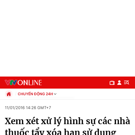
CHUYỂN ĐỘNG 24H
Chính trị
11/01/2016 14:26 GMT+7
Xã hội
Xem xét xử lý hình sự các nhà
Pháp luật
Chuyên mục
Kinh tế
thuốc tẩy xóa hạn sử dụng
Thể thao