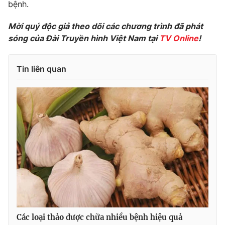
Phim VTV
bệnh.
Giải trí
Hậu trường
Mời quý độc giả theo dõi các chương trình đã phát
Điện ảnh
sóng của Đài Truyền hình Việt Nam tại
TV Online
!
Đời sống
Nhân vật
Âm nhạc
Du lịch
Khán giả
Giáo dục
Tin liên quan
Sao
Làm đẹp
Giải sao mai
Tuyển sinh
Công nghệ
Chất lượng cuộc sống
Học trực tuyến
Hitech Công nghệ tương lai
Giao lưu trực tuyến
Sản phẩm
Lịch phát sóng
Thị trường
Tư vấn
Chuyên mục khác
Emagazine
Podcast
Các loại thảo dược chữa nhiều bệnh hiệu quả