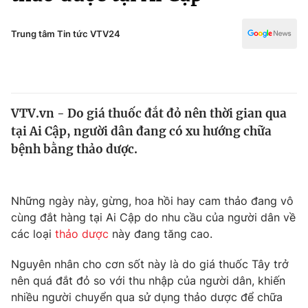
Chính trị
Truyền hình
Văn hóa - Giải trí
Trung tâm Tin tức VTV24
Xã hội
Y tế
Đời sống
Pháp luật
Công nghệ
Giáo dục
VTV.vn - Do giá thuốc đắt đỏ nên thời gian qua
Y tế
tại Ai Cập, người dân đang có xu hướng chữa
bệnh bằng thảo dược.
Thế giới
Tin tức
Những ngày này, gừng, hoa hồi hay cam thảo đang vô
Kinh tế
cùng đắt hàng tại Ai Cập do nhu cầu của người dân về
Thế giới đó đây
Tài chính
các loại
thảo dược
này đang tăng cao.
Dữ liệu và đời sống
Câu chuyện quốc tế
Thị trường
Nguyên nhân cho cơn sốt này là do giá thuốc Tây trở
nên quá đắt đỏ so với thu nhập của người dân, khiến
Truyền hình
Góc doanh nghiệp
nhiều người chuyển qua sử dụng thảo dược để chữa