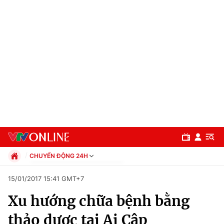
CHUYỂN ĐỘNG 24H
Chính trị
15/01/2017 15:41 GMT+7
Xã hội
Xu hướng chữa bệnh bằng
Pháp luật
Chuyên mục
Kinh tế
thảo dược tại Ai Cập
Thể thao