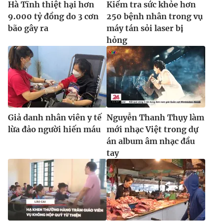
Hà Tĩnh thiệt hại hơn
Kiểm tra sức khỏe hơn
Ðiện thoại Thời báo VTV:
024.66 897 897
9.000 tỷ đồng do 3 cơn
250 bệnh nhân trong vụ
Email:
toasoan@vtv.vn
bão gây ra
máy tán sỏi laser bị
Liên hệ quảng cáo:
024-7300.7108
hỏng
Giả danh nhân viên y tế
Nguyễn Thanh Thụy làm
lừa đảo người hiến máu
mới nhạc Việt trong dự
án album âm nhạc đầu
tay
® Cấm sao chép dưới mọi hình thức nếu không có sự chấp
thuận bằng văn bản. Ghi rõ nguồn VTV.vn khi phát hành lại
thông tin từ website này.