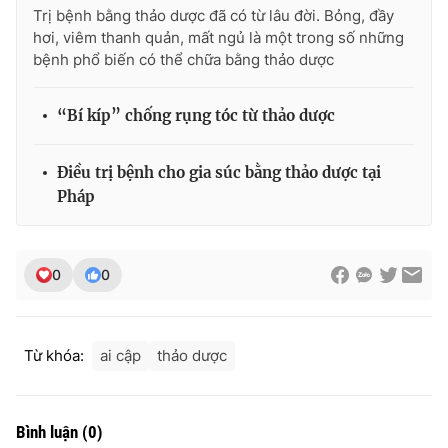
Trị bệnh bằng thảo dược đã có từ lâu đời. Bỏng, đầy
Photo
Infographic
hơi, viêm thanh quản, mất ngủ là một trong số những
bệnh phổ biến có thể chữa bằng thảo dược
Video
Shorts video
“Bí kíp” chống rụng tóc từ thảo dược
VTV Money
VTV Thể thao
Điều trị bệnh cho gia súc bằng thảo dược tại
Pháp
VTV Sức khoẻ
Bất động sản
Thị trường 24h
Tấm lòng Việt
0
0
VTV4
Vươn mình bằng AI
Từ khóa:
ai cập
thảo dược
VTV9
VTV8
Bình luận
(
0
)
Liên hệ tòa soạn
English